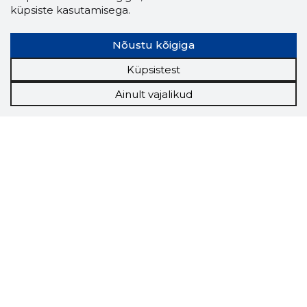
küpsiste kasutamisega.
Nõustu kõigiga
Küpsistest
Ainult vajalikud
Storybook
Chrome laiendus