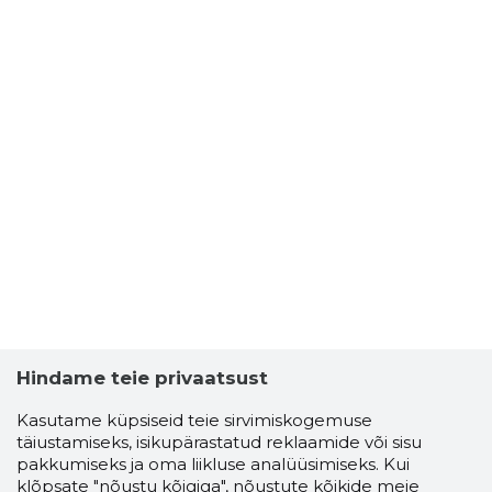
Hindame teie privaatsust
Kasutame küpsiseid teie sirvimiskogemuse
täiustamiseks, isikupärastatud reklaamide või sisu
pakkumiseks ja oma liikluse analüüsimiseks. Kui
klõpsate "nõustu kõigiga", nõustute kõikide meie