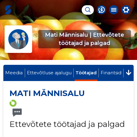
Mati Männisalu | Ettevõtete
töötajad ja palgad
Meedia
Ettevõtluse ajalugu
Töötajad
Finantsid
MATI MÄNNISALU
Ettevõtete töötajad ja palgad