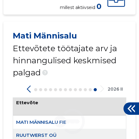
0
millest aktiivseid
Mati Männisalu
Ettevõtete töötajate arv ja
hinnangulised keskmised
palgad
?
2026 II
Ettevõte
2
MATI MÄNNISALU FIE
RUUTWERST OÜ