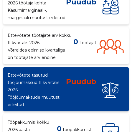
Puudub
2026 töötaja kohta
Kasumimarginaal -,
marginaali muutust ei leitud
Ettevõtete töötajate arv kokku
0
II kvartalis 2026
töötajat
Võrreldes eelmise kvartaliga
on töötajate arv endine
Ettevõtete tasutud
Puudub
tööjõumaksud II kvartalis
2026
Tööjõumaksude muutust
ei leitud
Tööpakkumisi kokku
0
2026 aastal
tööpakkumist