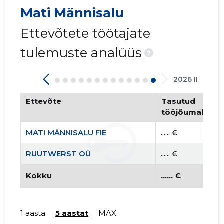
Mati Männisalu
Ettevõtete töötajate
tulemuste analüüs
?
2026 II
Ettevõte
Tasutud
tööjõumaksud
MATI MÄNNISALU FIE
...... €
RUUTWERST OÜ
...... €
Kokku
...... €
1 aasta
5 aastat
MAX