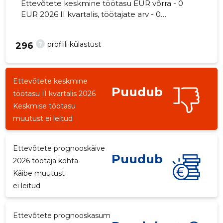
Ettevõtete keskmine töötasu EUR võrra - 0
EUR 2026 II kvartalis, töötajate arv - 0
töötajat.
?
profiili külastust
296
Ettevõtete keskmine
Puudub
töötasu II kvartalis 2026
Keskmise töötasu
muutust ei leitud
Ettevõtete prognooskäive
Puudub
2026 töötaja kohta
Käibe muutust
ei leitud
Ettevõtete prognooskasum