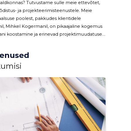
svaldkonnas? Tutvustame sulle meie ettevõtet,
tus- ja projekteerimisteenustele. Meie
uhil, Mihkel Kogermanil, on pikaajaline kogemus
aani koostamine ja erinevad projektimuudatused
d ning hästi tehtud. Meie teenused: Meie teenuste hulka kuuluvad mitmed olulised
eenused
kumisi