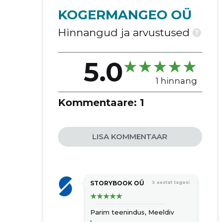
mõõdistamise detailide
KOGERMANGEO OÜ
kontrollimine
mõõdistamise protokollide
Hinnangud ja arvustused
?
koostamine
ehitusekspertiis
5.0
ehitusprojektid
katastrimõõdistused
1 hinnang
projekteerimine
Kommentaare:
1
detailjooniste koostamine
hoonete inventariseerimine
ümberehituse projektid
LISA KOMMENTAAR
ehitusgeodeetilised teenused
ehitusjärgne kontrollmõõdistus
ehitusprojekti digitaliseerimine
ehitustööde planeerimine
STORYBOOK OÜ
3 aastat tagasi
Parim teenindus,
Meeldiv