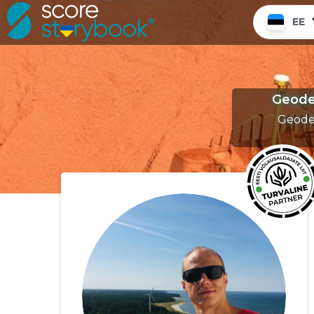
EE
Geodee
Geodee