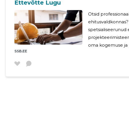
Ettevõtte Lugu
Otsid professionaal
ehitusvaldkonnas?
spetsialiseerunud 
projekteerimisteenustele. Meie meesko
oma kogemuse ja p
SSB.EE
klientidele kvalite
tegevjuhil, Mihkel
tagab, et meie teo
koostamine ja eri
ning hästi tehtud. Meie teenused: Meie teenuste hulka
kuuluvad mitmed o