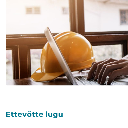
Sinu nimi
taar
Ettevõtte lugu