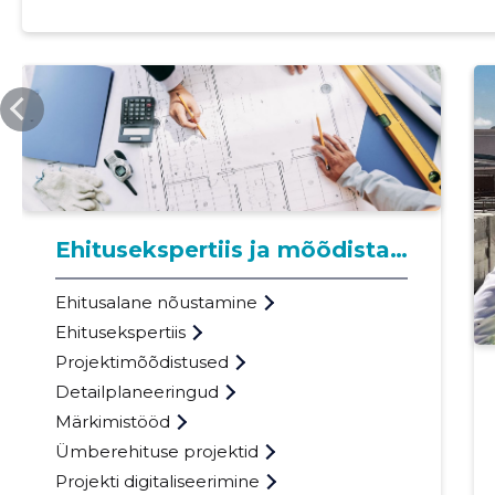
KOGERMAN.EU
Ehitusekspertiis ja mõõdistamine
Ehitusalane nõustamine
Ehitusekspertiis
Projektimõõdistused
Detailplaneeringud
Märkimistööd
Ümberehituse projektid
Projekti digitaliseerimine