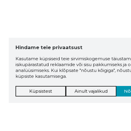
Hindame teie privaatsust
Kasutame küpsiseid teie sirvimiskogemuse täiustami
isikupärastatud reklaamide või sisu pakkumiseks ja o
analüüsimiseks. Kui klõpsate "nõustu kõigiga", nõust
küpsiste kasutamisega.
Küpsistest
Ainult vajalikud
Nõ