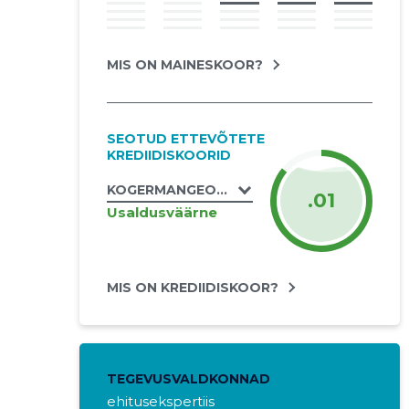
MIS ON MAINESKOOR?
SEOTUD ETTEVÕTETE
KREDIIDISKOORID
KOGERMANGEO OÜ
.01
Usaldusväärne
MIS ON KREDIIDISKOOR?
TEGEVUSVALDKONNAD
ehitusekspertiis