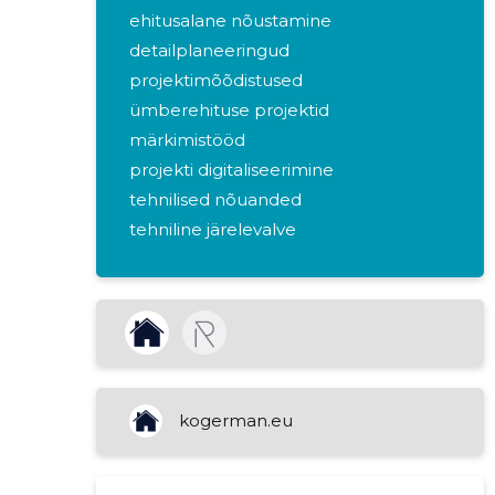
ehitusalane nõustamine
detailplaneeringud
projektimõõdistused
ümberehituse projektid
märkimistööd
projekti digitaliseerimine
tehnilised nõuanded
tehniline järelevalve
ehituse ülevaatused
ehitustööde planeerimine
konstruktsioonide hindamine
ehitusmaterjalide analüüs
ehitusprojekti kuluanalüüs
ehitusohutuse hindamine
kogerman.eu
mõõdistamine
ehitise kontrollmõõdistamine