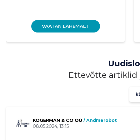
VAATAN LÄHEMALT
Uudisl
Ettevõtte artiklid
kõ
KOGERMAN & CO OÜ
/ Andmerobot
08.05.2024, 13:15