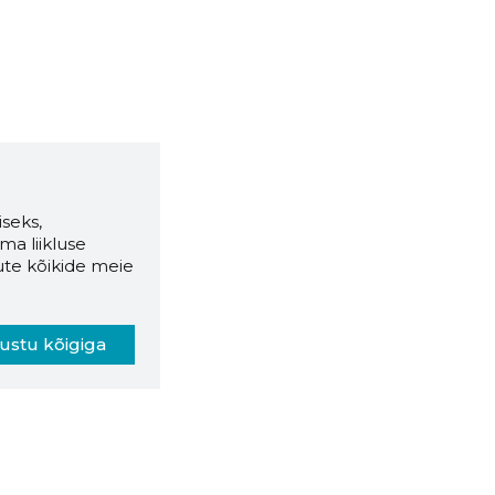
seks,
ma liikluse
ute kõikide meie
ustu kõigiga