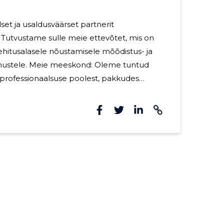
set ja usaldusväärset partnerit
 Tutvustame sulle meie ettevõtet, mis on
ehitusalasele nõustamisele mõõdistus- ja
nd: Oleme tuntud
rofessionaalsuse poolest, pakkudes
etseid lahendusi alates aastast 1996. Meie
 Kogermanil, on pikaajaline kogemus ning ta
statud mõõdistustööd, alusplaani
nevad projektimuudatused on alati täpsed
lulised