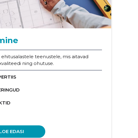
amine
hitusalastele teenustele, mis aitavad
kvaliteedi ning ohutuse.
ERTIIS
ERINGUD
KTID
LOE EDASI