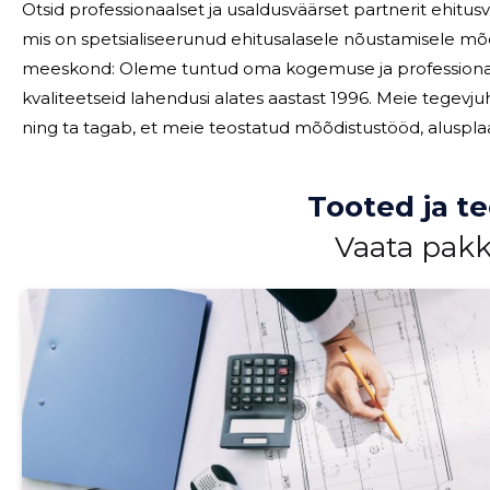
Otsid professionaalset ja usaldusväärset partnerit ehitu
mis on spetsialiseerunud ehitusalasele nõustamisele mõõdis
meeskond: Oleme tuntud oma kogemuse ja professionaalsuse poolest, pakkudes klientidele
kvaliteetseid lahendusi alates aastast 1996. Meie tegevj
ning ta tagab, et meie teostatud mõõdistustööd, aluspl
on alati täpse
Tooted ja t
Vaata pak