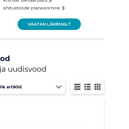
ehituse ülevaatused
ehitustööde planeerimine
VAATAN LÄHEMALT
ood
 ja uudisvood
ik artiklid