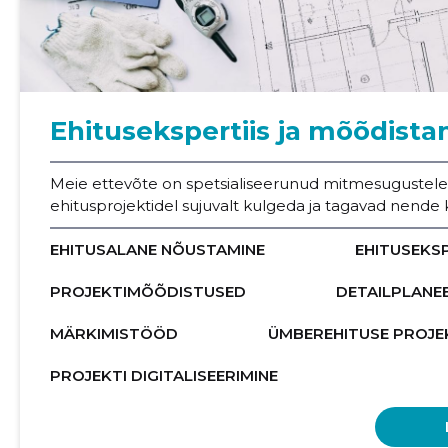
Ehitusekspertiis ja mõõdist
Meie ettevõte on spetsialiseerunud mitmesugustele e
ehitusprojektidel sujuvalt kulgeda ja tagavad nende 
EHITUSALANE NÕUSTAMINE
EHITUSEKSP
PROJEKTIMÕÕDISTUSED
DETAILPLANE
MÄRKIMISTÖÖD
ÜMBEREHITUSE PROJE
PROJEKTI DIGITALISEERIMINE