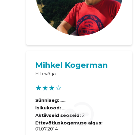
Mihkel Kogerman
Saaja e-mail
Ettevõtja
Sinu kommen
★★★☆
Sünniaeg:
......
Isikukood:
......
Aktiivseid seoseid:
2
Ettevõtluskogemuse algus:
01.07.2014