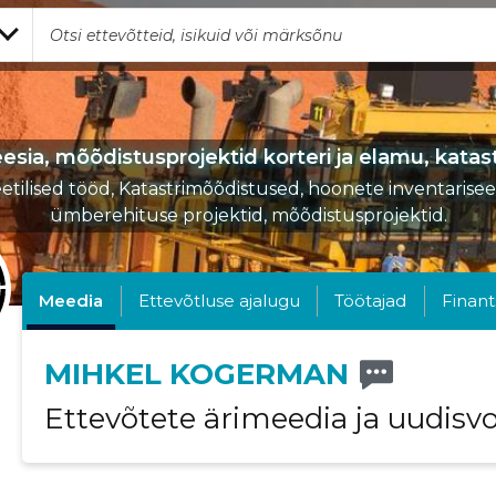
sia, mõõdistusprojektid korteri ja elamu, katas
tilised tööd, Katastrimõõdistused, hoonete inventarisee
ümberehituse projektid, mõõdistusprojektid.
Meedia
Ettevõtluse ajalugu
Töötajad
Finant
MIHKEL KOGERMAN
Ettevõtete ärimeedia ja uudisv