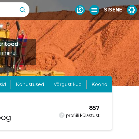
SISENE
tritööd
rimine,
sid
Kohustused
Võrgustikud
Koond
857
oog
?
profiili külastust