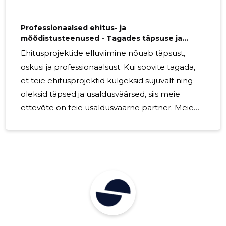
Professionaalsed ehitus- ja
mõõdistusteenused - Tagades täpsuse ja
usaldusväärsuse
Ehitusprojektide elluviimine nõuab täpsust,
oskusi ja professionaalsust. Kui soovite tagada,
et teie ehitusprojektid kulgeksid sujuvalt ning
oleksid täpsed ja usaldusväärsed, siis meie
ettevõte on teie usaldusväärne partner. Meie
meeskond on spetsialiseerunud mitmetele
ehitus- ja mõõdistusteenustele ning omab
aastatepikkust kogemust, mis tagab teile
parima võimaliku tulemuse. Üks meie peamisi
teenuseid on ehitusalane nõustamine. Meie
kogenud spetsialistid pakuvad teile tehnilisi
nõuandeid ja juhiseid, aidates teil planeerida ja
ellu viia ehitusprojekte optimaalsel viisil.