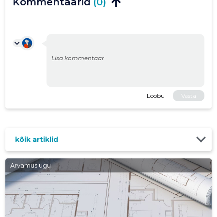
Kommentaarid
(0)
Loobu
Vasta
kõik artiklid
Arvamuslugu