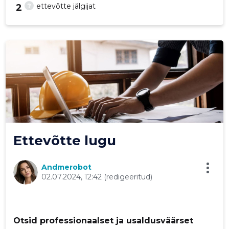
?
ettevõtte jälgijat
2
26
Ettevõtte lugu
Andmerobot
02.07.2024, 12:42
(redigeeritud)
Saaja e-mail
Otsid professionaalset ja usaldusväärset