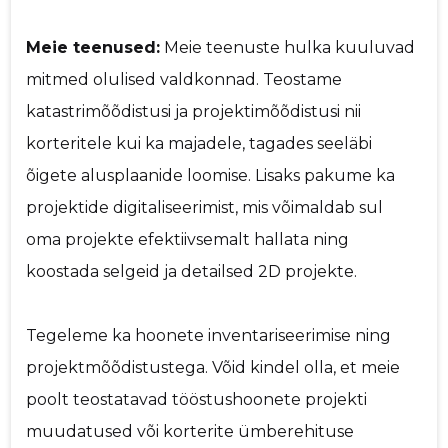
Meie teenused:
Meie teenuste hulka kuuluvad
mitmed olulised valdkonnad. Teostame
katastrimõõdistusi ja projektimõõdistusi nii
korteritele kui ka majadele, tagades seeläbi
õigete alusplaanide loomise. Lisaks pakume ka
projektide digitaliseerimist, mis võimaldab sul
oma projekte efektiivsemalt hallata ning
koostada selgeid ja detailsed 2D projekte.
Tegeleme ka hoonete inventariseerimise ning
projektmõõdistustega. Võid kindel olla, et meie
poolt teostatavad tööstushoonete projekti
muudatused või korterite ümberehituse