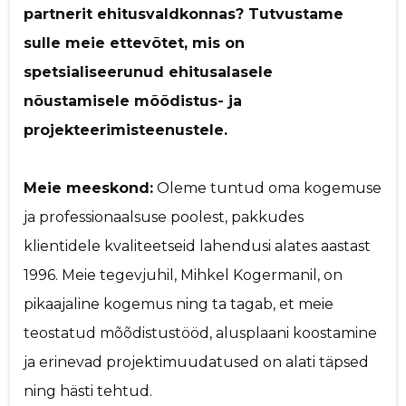
partnerit ehitusvaldkonnas? Tutvustame
Sinu nimi
p
sulle meie ettevõtet, mis on
spetsialiseerunud ehitusalasele
Sinu kommentaar
nõustamisele mõõdistus- ja
projekteerimisteenustele.
Meie meeskond:
Oleme tuntud oma kogemuse
ja professionaalsuse poolest, pakkudes
klientidele kvaliteetseid lahendusi alates aastast
1996. Meie tegevjuhil, Mihkel Kogermanil, on
pikaajaline kogemus ning ta tagab, et meie
teostatud mõõdistustööd, alusplaani koostamine
ja erinevad projektimuudatused on alati täpsed
ning hästi tehtud.