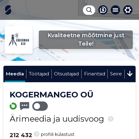
Kvaliteetne mõõtmine just
Teile!
Meedia
Töötajad
Otsustajad
Finantsid
Seire
KOGERMANGEO OÜ
Ärimeedia ja uudisvoog
?
?
profiili külastust
212 432