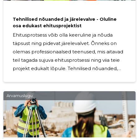
seisukorda enne
Tehnilised nõuanded ja järelevalve - Oluline
osa edukast ehitusprojektist
Ehitusprotsess võib olla keeruline ja nõuda
täpsust ning pidevat järelevalvet. Õnneks on
olemas professionaalsed teenused, mis aitavad
teil tagada sujuva ehitusprotsessi ning viia teie
projekt edukalt lõpule. Tehnilised nõuanded,
tehniline järelevalve ja ehituse ülevaatused on
olulised osad, mis aitavad teil saavutada oma
eesmärke ning tagavad projekti kvaliteedi.
Arvamuslugu
Tehnilised nõuanded on suureks abiks juba
projekti planeerimise ja ettevalmistamise faasis.
Meie kogenud spetsialistid pakuvad teile
praktilisi ja tehnilisi juhiseid, mis aitavad teil teha
õigeid otsuseid ja valida sobivaid