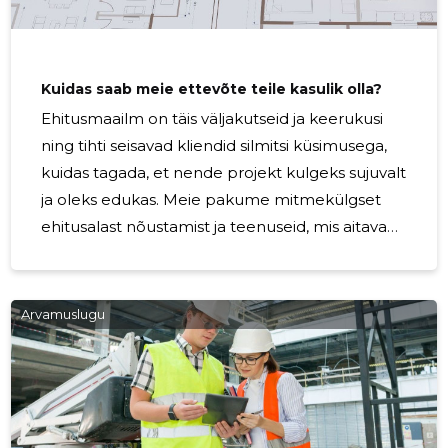
Kuidas saab meie ettevõte teile kasulik olla?
Ehitusmaailm on täis väljakutseid ja keerukusi
ning tihti seisavad kliendid silmitsi küsimusega,
kuidas tagada, et nende projekt kulgeks sujuvalt
ja oleks edukas. Meie pakume mitmekülgset
ehitusalast nõustamist ja teenuseid, mis aitavad
teil saavutada oma ehitusprojekti eesmärgid
ning vältida võimalikke probleeme ja üllatusi
teel ehitise valmimiseni. Kas olete kunagi
Arvamuslugu
mõelnud, kuidas tagada, et teie ehitusprojekt
algaks õigesti? Kas teil on olnud raskusi
ehitusplaanide mõõdistamise ja
digitaliseerimisega? Kas vajate professionaalset
ekspertiisi, et hinnata olemasoleva hoone