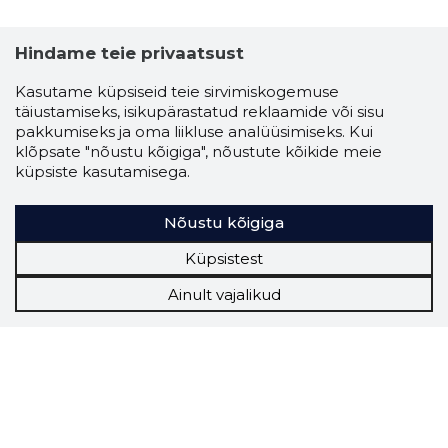
Hindame teie privaatsust
Kasutame küpsiseid teie sirvimiskogemuse
täiustamiseks, isikupärastatud reklaamide või sisu
pakkumiseks ja oma liikluse analüüsimiseks. Kui
klõpsate "nõustu kõigiga", nõustute kõikide meie
küpsiste kasutamisega.
Nõustu kõigiga
Küpsistest
Ainult vajalikud