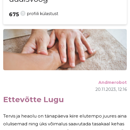
?
profiili külastust
675
Andmerobot
20.11.2023, 12:16
Ettevõtte Lugu
Tervis ja heaolu on tänapäeva kiire elutempo juures aina
olulisemad ning üks võimalus saavutada tasakaal kehas