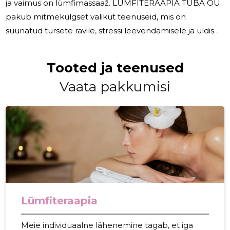
ja vaimus on lümfimassaaž. LÜMFITERAAPIA TUBA OÜ
pakub mitmekülgset valikut teenuseid, mis on
suunatud tursete ravile, stressi leevendamisele ja üldise
heaolu parandamisele. Tursete Ravist Lõõgastumiseni –
Meie Teenused Tursete Ravi : Meie kogenud
Tooted ja teenused
spetsialistid keskenduvad tõhusale tursete
Vaata pakkumisi
leevendamisele, aidates klientidel taastuda ja end
paremini tunda. Lümfimassaaž : Lümfisüsteemi
stimuleeriv massaaž parandab keha vedelike liikumist,
edendades tervislikku vereringet ja
Lümfiteraapia
Meie individuaalne lähenemine tagab, et iga