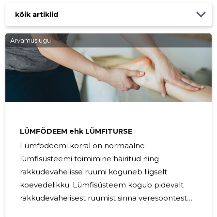
kõik artiklid
Arvamuslugu
LÜMFÖDEEM ehk LÜMFITURSE
Lümfödeemi korral on normaalne
lümfisüsteemi toimimine häiritud ning
rakkudevahelisse ruumi koguneb liigselt
koevedelikku. Lümfisüsteem kogub pidevalt
rakkudevahelisest ruumist sinna veresoontest
väljunud plasmat. Lisaks koevedelikule sisaldab