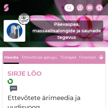
Päevaspaa,
massaažisalongide ja saunade
tegevus
Meedia
Ettevõtluse ajalugu
Töötajad
Finantsid
SIRJE LÕO
Ettevõtete ärimeedia ja
uudisvoog