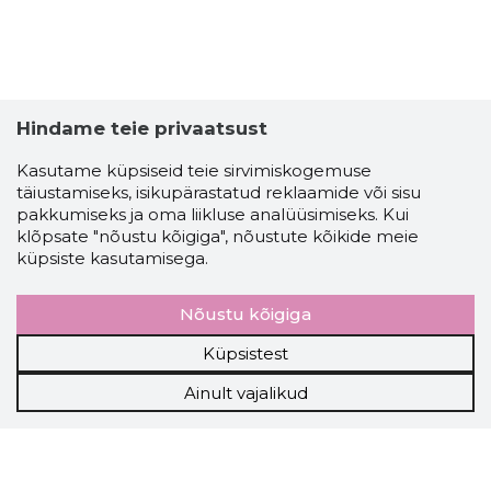
Hindame teie privaatsust
Kasutame küpsiseid teie sirvimiskogemuse
täiustamiseks, isikupärastatud reklaamide või sisu
pakkumiseks ja oma liikluse analüüsimiseks. Kui
klõpsate "nõustu kõigiga", nõustute kõikide meie
küpsiste kasutamisega.
Nõustu kõigiga
Küpsistest
Ainult vajalikud