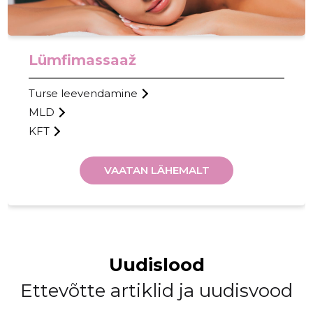
Lümfimassaaž
Turse leevendamine
MLD
KFT
VAATAN LÄHEMALT
LÜMFITE
Usaldusv
Uudislood
Ettevõtte artiklid ja uudisvood