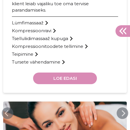
klient leiab vajaliku toe oma tervise
parandamiseks.
Lümfimassaaž
Kompressioonravi
Tselluliidimassaaž kupuga
Kompressioonitoodete tellimine
Teipimine
Tursete vähendamine
LOE EDASI
FACEBOOK.COM
22