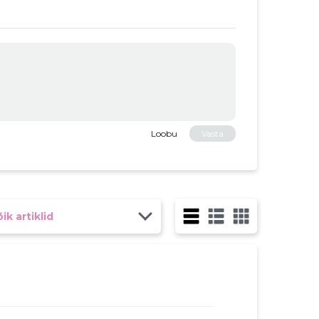
Loobu
Vasta
ik artiklid