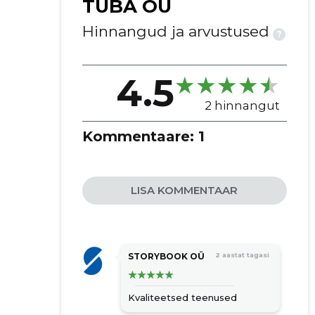
TUBA OÜ
Hinnangud ja arvustused
?
4.5
2 hinnangut
Kommentaare:
1
LISA KOMMENTAAR
STORYBOOK OÜ
2 aastat tagasi
Kvaliteetsed teenused