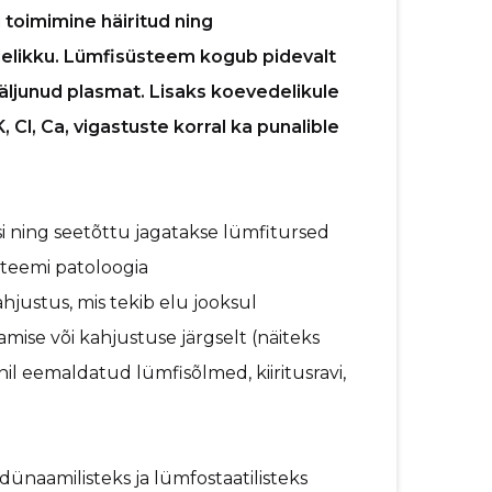
toimimine häiritud ning
delikku. Lümfisüsteem kogub pidevalt
äljunud plasmat. Lisaks koevedelikule
K, Cl, Ca, vigastuste korral ka punalible
i ning seetõttu jagatakse lümfitursed
nud lümfisüsteemi patoloogia
, mis tekib elu jooksul
mise või kahjustuse järgselt (näiteks
nil eemaldatud lümfisõlmed, kiiritusravi,
ünaamilisteks ja lümfostaatilisteks