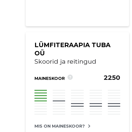
LÜMFITERAAPIA TUBA
OÜ
Skoorid ja reitingud
2250
?
MAINESKOOR
Saaja e-mail
Saaja e-mail
Saaja e-mail
Saaja e-mail
Saaja e-mail
Sinu kommen
Sinu kommen
Sinu kommen
Sinu kommen
Sinu kommen
MIS ON MAINESKOOR?