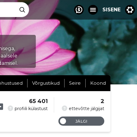
SISENE
isega,
aalsele
damisel.
ohustused
Võrgustikud
Seire
Koond
65 401
2
?
?
profiili külastust
ettevõtte jälgijat
JÄLGI