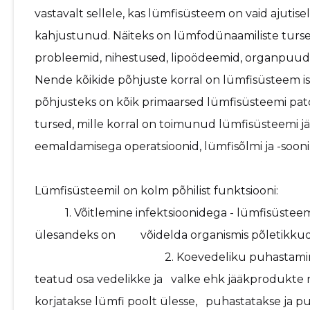
vastavalt sellele, kas lümfisüsteem on vaid ajutis
kahjustunud. Näiteks on lümfodünaamiliste turset
probleemid, nihestused, lipoödeemid, organpuud
Nende kõikide põhjuste korral on lümfisüsteem ise 
põhjusteks on kõik primaarsed lümfisüsteemi pat
tursed, mille korral on toimunud lümfisüsteemi 
eemaldamisega operatsioonid, lümfisõlmi ja -sooni k
Lümfisüsteemil on kolm p
1. Võitlemine infektsioonidega - lümfisüsteem 
ülesandeks on võidelda or
2. Koevedeliku puhastamine - kui veri
teatud osa vedelikke ja valke ehk jääkprodukte 
korjatakse lümfi poolt ülesse, puhastatakse ja p