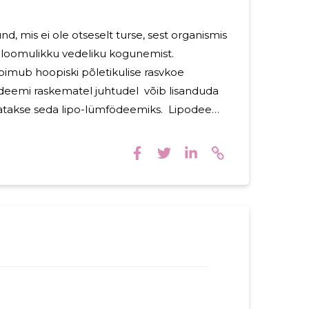
d, mis ei ole otseselt turse, sest organismis
seloomulikku vedeliku kogunemist.
oimub hoopiski põletikulise rasvkoe
eemi raskematel juhtudel võib lisanduda
takse seda lipo-lümfödeemiks. Lipodeem
õlemas jäsemes korraga. Sagedamini tekib
võib haarata ka tuharaid ja käsi. Muud
ipödeemist puutumata, mille tulemusel
baproportsionaalseks. Näiteks suure
peenike talje. LIPÖDEEMI
DIAGNOOSIMINE Lipödeemi