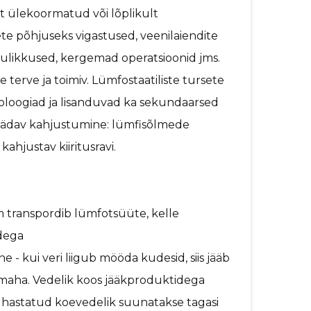
elt ülekoormatud või lõplikult
e põhjuseks vigastused, veenilaiendite
ulikkused, kergemad operatsioonid jms.
terve ja toimiv. Lümfostaatiliste tursete
oloogiad ja lisanduvad ka sekundaarsed
jäädav kahjustumine: lümfisõlmede
ahjustav kiiritusravi.
õhilist funktsiooni:
transpordib lümfotsüüte, kelle
ganismis põletikkudega
 liigub mööda kudesid, siis jääb
maha. Vedelik koos jääkproduktidega
uhastatud koevedelik suunatakse tagasi