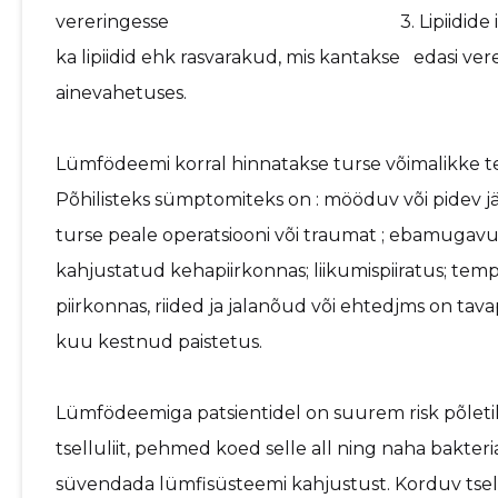
vereringesse 3. Lipiidide imendumi
ka lipiidid ehk rasvarakud, mis kantakse edasi ver
ainevahetuses.
Lümfödeemi korral hinnatakse turse võimalikke 
Põhilisteks sümptomiteks on : mööduv või pidev
turse peale operatsiooni või traumat ; ebamugavus
kahjustatud kehapiirkonnas; liikumispiiratus; t
piirkonnas, riided ja jalanõud või ehtedjms on tav
kuu kestnud paistetus.
Lümfödeemiga patsientidel on suurem risk põletik
tselluliit, pehmed koed selle all ning naha bakter
süvendada lümfisüsteemi kahjustust. Korduv tsellul