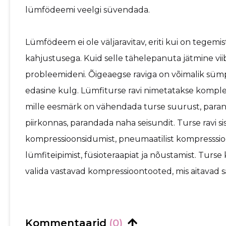
lümfödeemi veelgi süvendada.
Lümfödeem ei ole väljaravitav, eriti kui on tege
kahjustusega. Kuid selle tähelepanuta jätmine viib 
probleemideni. Õigeaegse raviga on võimalik sü
edasine kulg. Lümfiturse ravi nimetatakse komplek
mille eesmärk on vähendada turse suurust, paran
piirkonnas, parandada naha seisundit. Turse ravi 
kompressioonsidumist, pneumaatilist kompresssioo
lümfiteipimist, füsioteraapiat ja nõustamist. Turse 
valida vastavad kompressioontooted, mis aitavad s
Kommentaarid
(0)