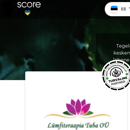
EE
Tegel
kesken
lähenem