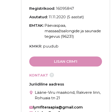
Registrikood:
16095847
Asutatud:
11.11.2020 (5 aastat)
EMTAK:
Päevaspaa,
massaažisalongide ja saunade
tegevus (96231)
KMKR
puudub
LISAN CRM'I
?
KONTAKT
Juriidiline aadress
Lääne-Viru maakond, Rakvere linn,
Rohuaia tn 21
lymfiteraapia@gmail.com