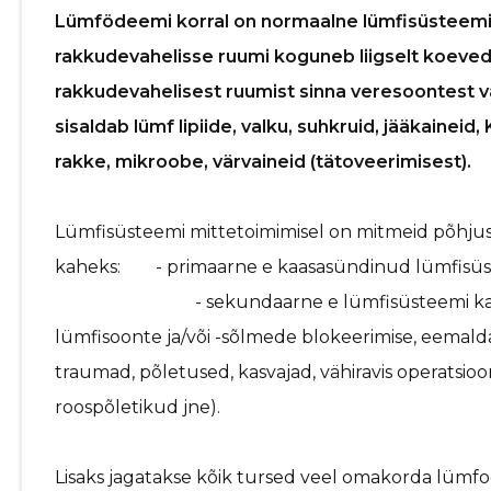
Lümfödeemi korral on normaalne lümfisüsteemi 
rakkudevahelisse ruumi koguneb liigselt koeve
rakkudevahelisest ruumist sinna veresoontest v
sisaldab lümf lipiide, valku, suhkruid, jääkaineid, 
rakke, mikroobe, värvaineid (tätoveerimisest).
Lümfisüsteemi mittetoimimisel on mitmeid põhjus
kaheks: - primaarne e kaasasündi
- sekundaarne e lümfisüsteemi kahjustus
lümfisoonte ja/või -sõlmede blokeerimise, eemalda
traumad, põletused, kasvajad, vähiravis operatsioo
roospõletikud jne).
Lisaks jagatakse kõik tursed veel omakorda lümfod