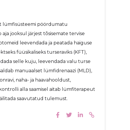
mist lümfisüsteemi pöördumatu
aja jooksul järjest tõsisemate tervise
mptomeid leevendada ja peatada haiguse
tseks füüsikaliseks turseraviks (KFT),
dada selle kuju, leevendada valu turse
sisaldab manuaalset lümfidrenaazi (MLD),
nravi, naha- ja haavahooldust,
kontrolli alla saamisel aitab lümfiterapeut
äilitada saavutatud tulemust.