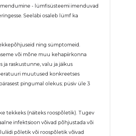
ne - lümfisüsteemi imenduvad
eringesse. Seeläbi osaleb lümf ka
tekkepõhjuseid ning sümptomeid.
 jäseme või mõne muu kehapiirkonna
 ja raskustunne, valu ja jäikus
emperatuuri muutused konkreetses
apärasest pingumal olekus; püsiv üle 3
e tekkeks (näiteks roospõletik). Tugev
iaalne infektsioon võivad põhjustada või
iidi põletik või roospõletik võivad