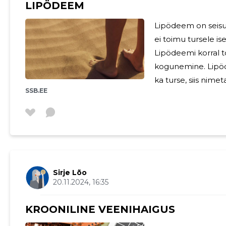
LIPÖDEEM
Lipödeem on seisun
ei toimu tursele i
Lipödeemi korral t
kogunemine. Lipöd
ka turse, siis nimeta
SSB.EE
esineb üldjuhul m
see jalgades, kuid 
kehaosad jäävad l
muutub kehakuju e
ümbermõõduga jalad ja 
Sirje Lõo
20.11.2024, 16:35
KROONILINE VEENIHAIGUS