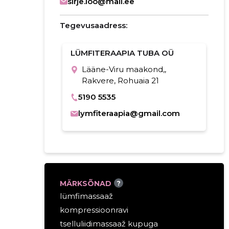
sirje.loo@mail.ee
Tegevusaadress:
LÜMFITERAAPIA TUBA OÜ
Lääne-Viru maakond,,
Rakvere, Rohuaia 21
5190 5535
lymfiteraapia@gmail.com
MÄRKSÕNAD
?
lümfimassaaž
kompressioonravi
tselluliidimassaaž kupuga