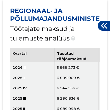
REGIONAAL- JA
PÕLLUMAJANDUSMINISTEER
Töötajate maksud ja
tulemuste analüüs
?
Kvartal
Tasutud
Tööt
tööjõumaksud
arv
2026 II
5 969 273 €
245
2026 I
6 099 900 €
246
2025 IV
6 544 556 €
252
2025 III
6 290 836 €
252
2025 II
6 089 998 €
269