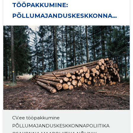
TÖÖPAKKUMINE:
PÕLLUMAJANDUSKESKKONNAP
OLIITIKA OSAKONNA
MAAPOLIITIKA NÕUNIK
CV.ee tööpakkumine
PÕLLUMAJANDUSKESKKONNAPOLIITIKA