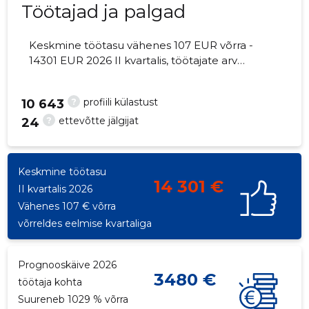
Töötajad ja palgad
Keskmine töötasu vähenes 107 EUR võrra -
14301 EUR 2026 II kvartalis, töötajate arv
154
vähenes 1 võrra - 245 töötajat
?
profiili külastust
10 643
?
ettevõtte jälgijat
24
Keskmine töötasu
14 301 €
II kvartalis 2026
Vähenes 107 € võrra
võrreldes eelmise kvartaliga
Prognooskäive 2026
3480 €
töötaja kohta
Suureneb 1029 % võrra