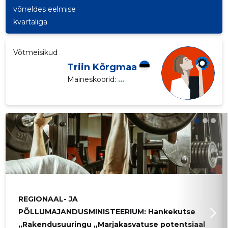
võrreldes eelmise
kvartaliga
Sinu nimi
Saaja e-mail
Võtmeisikud
Saaja e-mail
Sinu kommentaar
Triin Kõrgmaa
Sinu nimi
Maineskoorid:
...
Saaja e-mail
Sinu nimi
Sinu kommentaar
Sinu nimi
Sinu kommentaar
Sinu kommentaar
REGIONAAL- JA
PÕLLUMAJANDUSMINISTEERIUM: Hankekutse
„Rakendusuuringu „Marjakasvatuse potentsiaal