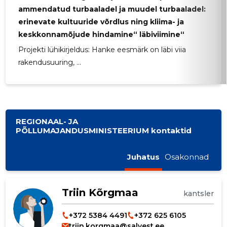
ammendatud turbaaladel ja muudel turbaaladel:
erinevate kultuuride võrdlus ning kliima- ja
keskkonnamõjude hindamine“ läbiviimine“
Projekti lühikirjeldus: Hanke eesmärk on läbi viia
rakendusuuring, ...
REGIONAAL- JA
PÕLLUMAJANDUSMINISTEERIUM kontaktid
Juhatus
Osakonnad
Triin Kõrgmaa
kantsler
+372 5384 4491
+372 625 6105
triin.korgmaa@salvest.ee