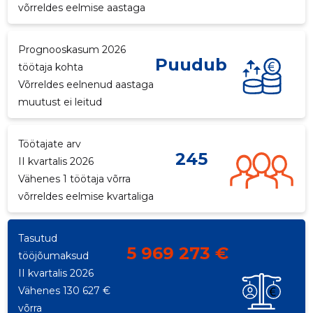
võrreldes eelmise aastaga
p
Prognooskasum 2026
Puudub
töötaja kohta
Võrreldes eelnenud aastaga
muutust ei leitud
Töötajate arv
245
II kvartalis 2026
Vähenes 1 töötaja võrra
võrreldes eelmise kvartaliga
Tasutud
5 969 273 €
tööjõumaksud
II kvartalis 2026
Vähenes 130 627 €
Saaja e-mail
võrra