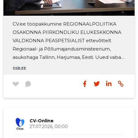
CV.ee tööpakkumine REGIONAALPOLIITIKA
OSAKONNA PIIRKONDLIKU ELUKESKKONNA
VALDKONNA PEASPETSIALIST ettevõttelt
Regionaal- ja Põllumajandusministeerium,
asukohaga Tallinn, Harjumaa, Eesti. Uued vabad
töökohad ja tööpakkumised. Telli
SSB.EE
töökuulutused e-mailile.
CV-Online
27.07.2026, 00:00