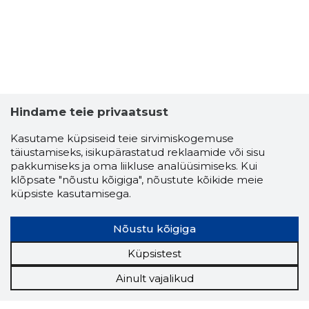
Hindame teie privaatsust
Kasutame küpsiseid teie sirvimiskogemuse
täiustamiseks, isikupärastatud reklaamide või sisu
pakkumiseks ja oma liikluse analüüsimiseks. Kui
klõpsate "nõustu kõigiga", nõustute kõikide meie
küpsiste kasutamisega.
Nõustu kõigiga
Küpsistest
Ainult vajalikud