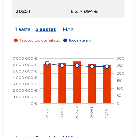
2025 I
6 217 894 €
269
2024 IV
7 391 721 €
295
1 aasta
5 aastat
MAX
2024 III
7 180 630 €
325
2024 II
6 584 660 €
323
2024 I
7 074 915 €
327
2023 IV
6 844 426 €
338
2023 III
5 874 313 €
344
2023 II
4 857 178 €
345
2023 I
4 701 018 €
248
2022 IV
5 374 179 €
243