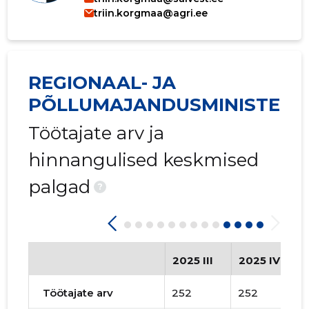
triin.korgmaa@agri.ee
REGIONAAL- JA
PÕLLUMAJANDUSMINISTEER
Töötajate arv ja
hinnangulised keskmised
palgad
?
2025 III
2025 IV
Töötajate arv
252
252