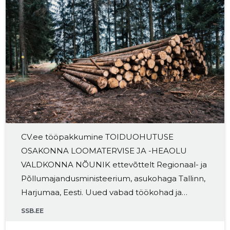
CV.ee tööpakkumine TOIDUOHUTUSE
OSAKONNA LOOMATERVISE JA -HEAOLU
VALDKONNA NÕUNIK ettevõttelt Regionaal- ja
Põllumajandusministeerium, asukohaga Tallinn,
Harjumaa, Eesti. Uued vabad töökohad ja
tööpakkumised. Telli töökuulutused e-mailile.
SSB.EE