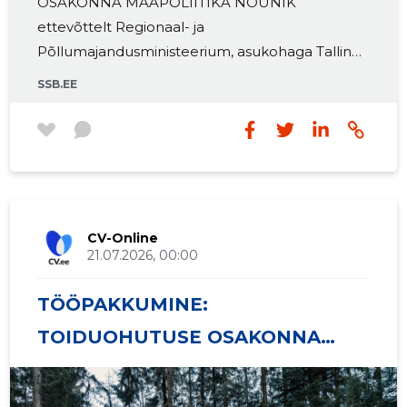
OSAKONNA MAAPOLIITIKA NÕUNIK
ettevõttelt Regionaal- ja
Põllumajandusministeerium, asukohaga Tallinn,
Harjumaa, Eesti. Uued vabad töökohad ja
SSB.EE
tööpakkumised. Telli töökuulutused e-mailile.
CV-Online
21.07.2026, 00:00
TÖÖPAKKUMINE:
TOIDUOHUTUSE OSAKONNA
LOOMATERVISE JA -HEAOLU
VALDKONNA NÕUNIK