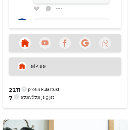
p
El Jal
5 aastat tagasi
Allikas:google.com
VAATA ROHKEM
elk.ee
?
profiili külastust
2211
?
ettevõtte jälgijat
7