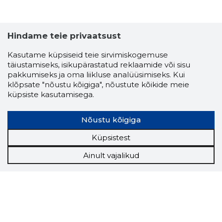
Hindame teie privaatsust
Kasutame küpsiseid teie sirvimiskogemuse
täiustamiseks, isikupärastatud reklaamide või sisu
pakkumiseks ja oma liikluse analüüsimiseks. Kui
klõpsate "nõustu kõigiga", nõustute kõikide meie
küpsiste kasutamisega.
Nõustu kõigiga
Küpsistest
Ainult vajalikud