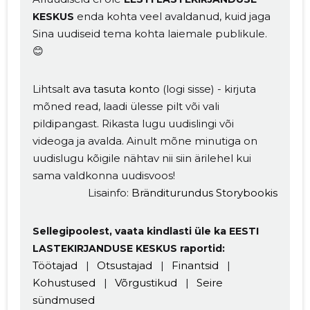
enda kohta veel avaldanud, kuid jaga
KESKUS
Sina uudiseid tema kohta laiemale publikule.
😊
Lihtsalt
ava tasuta konto
(logi sisse) - kirjuta
mõned read, laadi ülesse pilt või vali
pildipangast. Rikasta lugu uudislingi või
videoga ja avalda. Ainult mõne minutiga on
uudislugu kõigile nähtav nii siin ärilehel kui
sama valdkonna uudisvoos!
Lisainfo:
Bränditurundus Storybookis
Sellegipoolest, vaata kindlasti üle ka EESTI
LASTEKIRJANDUSE KESKUS raportid:
Töötajad
|
Otsustajad
|
Finantsid
|
Kohustused
|
Võrgustikud
|
Seire
sündmused