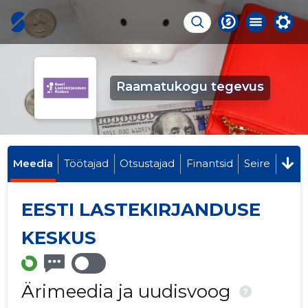
Raamatukogu tegevus
Meedia
Töötajad
Otsustajad
Finantsid
Seire
EESTI LASTEKIRJANDUSE
KESKUS
Ärimeedia ja uudisvoog
?