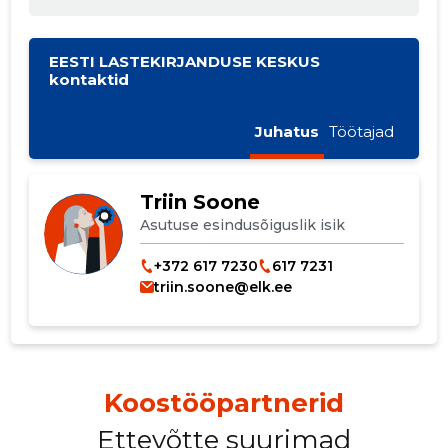
EESTI LASTEKIRJANDUSE KESKUS
kontaktid
Juhatus
Töötajad
Triin Soone
Asutuse esindusõiguslik isik
+372 617 7230
617 7231
triin.soone@elk.ee
Koostööpartnerid
Ettevõtte suurimad