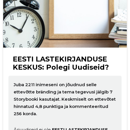
EESTI LASTEKIRJANDUSE
KESKUS: Polegi Uudiseid?
Juba 2211 inimeseni on jõudnud selle
ettevõtte bränding ja tema tegevusi jälgib 7
Storybooki kasutajat. Keskmiselt on ettevõtet
hinnatud 4,8 punktiga ja kommenteeritud
256 korda.
Äriuudiseid ei ole
EESTI LASTEKIRJANDUSE