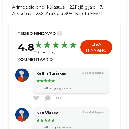
Ärimeedialehel külastusi - 2211; jälgijaid - 7.
Arvustusi - 256; Artikleid 30+ "Kirjuta EESTI
LASTEKIRJANDUSE KESKUS kohta
arvamuslugu!"
94
TEISED HINDAVAD
?
4.8
LISA
HINNANG
256 hinnangut
KOMMENTAARID
Ketlin Turjakas
5 aastat tagasi
Allikas:google.com
Ivan Vlasov
5 aastat tagasi
Allikas:google.com