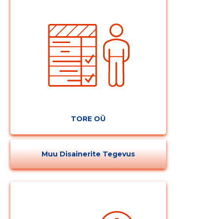
Muuda pildi
kirjeldust
TORE OÜ
MUUDA
Muu Disainerite Tegevus