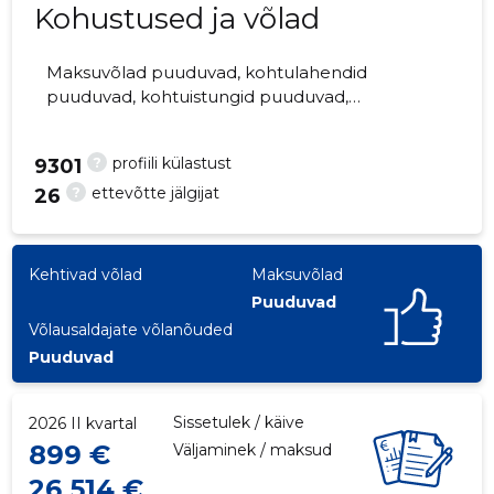
Kohustused ja võlad
Maksuvõlad puuduvad, kohtulahendid
puuduvad, kohtuistungid puuduvad,
844
majandusaasta aruanded esitatud. Peamine
vastutav kõneisik, margus.noormaa@pria.ee,
?
profiili külastust
9301
+372 7371214
?
ettevõtte jälgijat
26
Kehtivad võlad
Maksuvõlad
Puuduvad
Võlausaldajate võlanõuded
Puuduvad
Sissetulek / käive
2026 II kvartal
899 €
Väljaminek / maksud
26 514 €