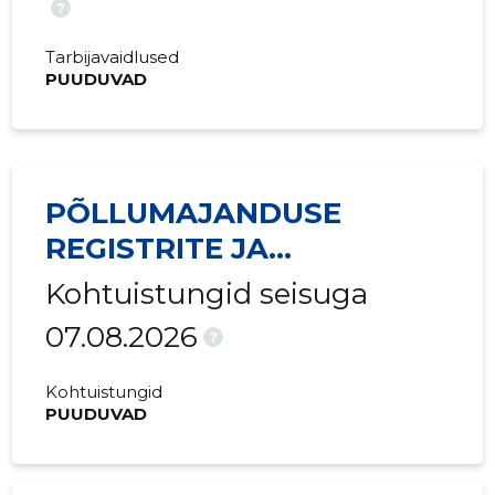
?
2015 III
-
687 478 
Tarbijavaidlused
PUUDUVAD
2015 II
-
669 800 
2015 I
-
1 503 482
PÕLLUMAJANDUSE
REGISTRITE JA
INFORMATSIOONI AMET
Kohtuistungid seisuga
07.08.2026
?
Kohtuistungid
PUUDUVAD