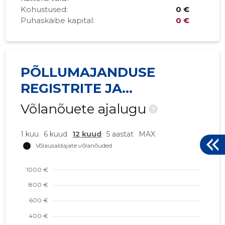
Kohustused:
0 €
Puhaskäibe kapital:
0 €
PÕLLUMAJANDUSE
REGISTRITE JA
INFORMATSIOONI AMET
Võlanõuete ajalugu
?
1 kuu
6 kuud
12 kuud
5 aastat
MAX