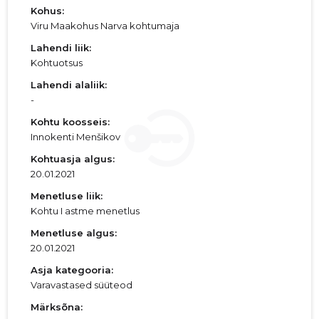
Kohus:
Viru Maakohus Narva kohtumaja
Lahendi liik:
Kohtuotsus
Lahendi alaliik:
-
Kohtu koosseis:
Innokenti Menšikov
Kohtuasja algus:
20.01.2021
Menetluse liik:
Kohtu I astme menetlus
Menetluse algus:
20.01.2021
Asja kategooria:
Varavastased süüteod
Märksõna: