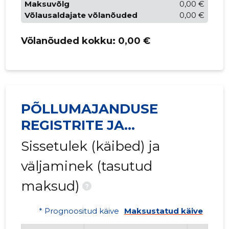
Maksuvõlg
0,00 €
Võlausaldajate võlanõuded
0,00 €
Võlanõuded kokku:
0,00 €
PÕLLUMAJANDUSE
REGISTRITE JA
INFORMATSIOONI AMET
Sissetulek (käibed) ja
väljaminek (tasutud
maksud)
?
* Prognoositud käive
Maksustatud käive