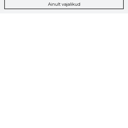
Ainult vajalikud
Storybook
Chrome laiendus
Storybooki laiendus ütleb Sulle, mis firma
veebilehel Sa parajasti viibid ja kui usaldusväärne
see firma täna on.
LAADI LAIENDUS ALLA