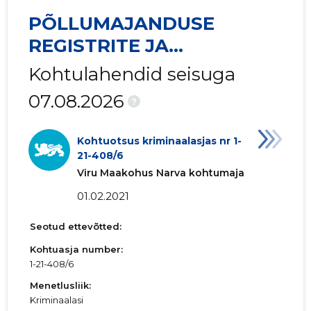
PÕLLUMAJANDUSE
REGISTRITE JA
INFORMATSIOONI AMET
Kohtulahendid seisuga
07.08.2026
?
Kohtuotsus kriminaalasjas nr 1-
21-408/6
Viru Maakohus Narva kohtumaja
01.02.2021
Seotud ettevõtted:
Kohtuasja number:
1-21-408/6
Menetlusliik:
Kriminaalasi