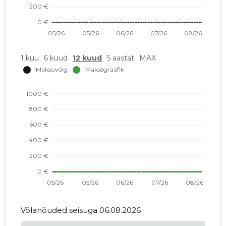
1 kuu
6 kuud
12 kuud
5 aastat
MAX
Võlanõuded seisuga 06.08.2026