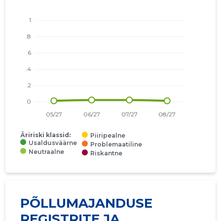
Äririski klassid:
Piiripealne
Usaldusväärne
Problemaatiline
Neutraalne
Riskantne
PÕLLUMAJANDUSE
REGISTRITE JA