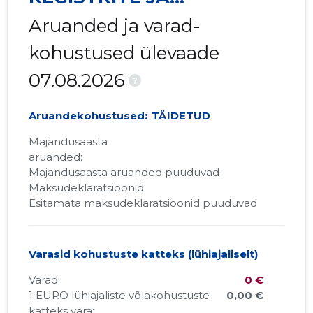
INFORMATSIOONI AMET
Aruanded ja varad-
kohustused ülevaade
07.08.2026
?
Aruandekohustused:
TÄIDETUD
Majandusaasta
aruanded:
Majandusaasta aruanded puuduvad
Maksudeklaratsioonid:
Esitamata maksudeklaratsioonid puuduvad
Varasid kohustuste katteks (lühiajaliselt)
Varad:
0 €
1 EURO lühiajaliste võlakohustuste
0,00 €
katteks vara: