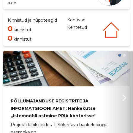
a.ee
Kehtivad
Kinnistud ja hüpoteegid
0
Kehtetud
kinnistut
0
kinnistut
PÕLLUMAJANDUSE REGISTRITE JA
INFORMATSIOONI AMET: Hankekutse
„Istemööbli ostmine PRIA kontorisse“
Projekti lühikirjeldus: 1. Sõlmitava hankelepingu
esemeks on ...