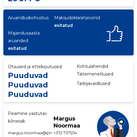
p
Aruandluskohustus
Maksudeklaratsioonid
esitatud
Majandusaasta
aruanded
esitatud
Kohtulahendid:
Otsused ja ettekirjutused
Puuduvad
Täitemenetlused:
Puuduvad
Tarbijavaidlused:
Puuduvad
Peamine vastutav
Margus
kõneisik
Noormaa
margus.noormaa@pri
+372 7371214