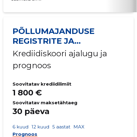
PÕLLUMAJANDUSE
REGISTRITE JA
INFORMATSIOONI AMET
Krediidiskoori ajalugu ja
prognoos
Soovitatav krediidilimiit
1 800 €
Soovitatav maksetähtaeg
30 päeva
6 kuud
12 kuud
5 aastat
MAX
Prognoos