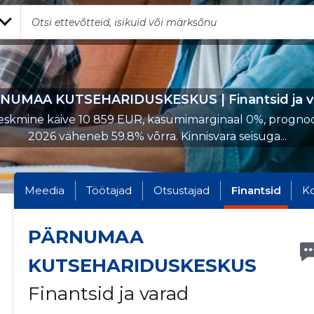
NUMAA KUTSEHARIDUSKESKUS | Finantsid ja v
skmine käive 10 859 EUR, kasumimarginaal 0%, progno
2026 väheneb 59.8% võrra. Kinnisvara seisuga...
Meedia
Töötajad
Otsustajad
Finantsid
K
PÄRNUMAA
KUTSEHARIDUSKESKUS
Finantsid ja varad