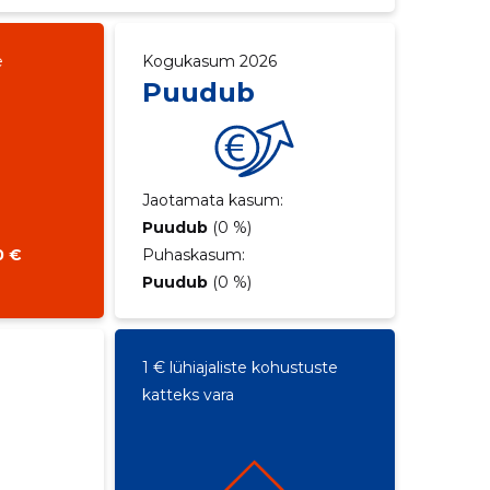
e
Kogukasum 2026
Puudub
Jaotamata kasum:
Puudub
(0 %)
0 €
Puhaskasum:
Puudub
(0 %)
1 € lühiajaliste kohustuste
katteks vara