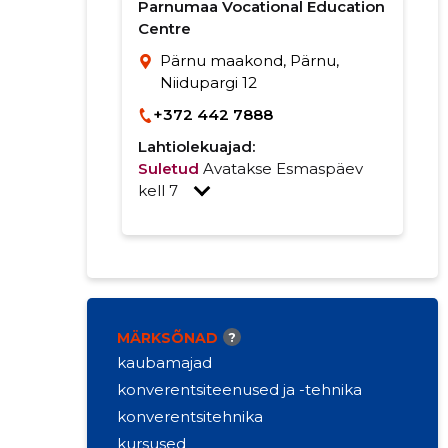
Parnumaa Vocational Education
Centre
Pärnu maakond, Pärnu,
Niidupargi 12
+372 442 7888
Lahtiolekuajad:
Suletud
Avatakse Esmaspäev
kell 7
MÄRKSÕNAD
?
kaubamajad
konverentsiteenused ja -tehnika
konverentsitehnika
kursused