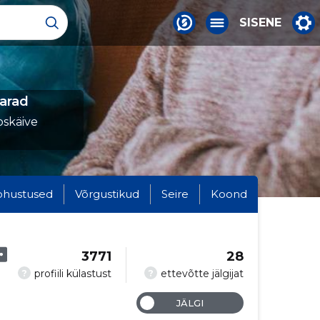
SISENE
arad
oskäive
ohustused
Võrgustikud
Seire
Koond
3771
28
?
?
profiili külastust
ettevõtte jälgijat
JÄLGI