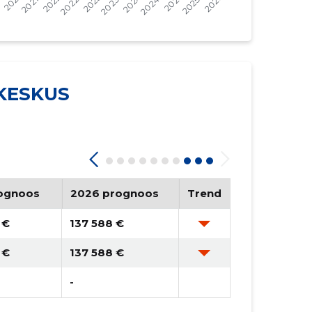
388 941 €
406 074 €
361 277 €
377 680 €
319 344 €
330 008 €
KESKUS
348 004 €
365 449 €
321 320 €
331 382 €
312 343 €
325 113 €
296 772 €
307 632 €
ognoos
2026 prognoos
Trend
327 122 €
347 084 €
 €
137 588 €
316 956 €
336 756 €
 €
137 588 €
325 614 €
344 904 €
-
313 528 €
329 081 €