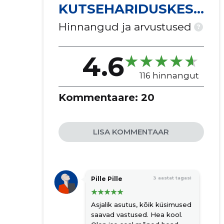
KUTSEHARIDUSKESK
US
Hinnangud ja arvustused
?
4.6
116 hinnangut
Kommentaare:
20
LISA KOMMENTAAR
Pille Pille
3 aastat tagasi
Asjalik asutus, kõik küsimused
saavad vastused. Hea kool.