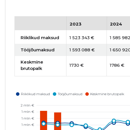
2023
2024
Riiklikud maksud
1 523 343 €
1 585 98
Tööjõumaksud
1 593 088 €
1 650 92
Keskmine
1730 €
1786 €
brutopalk