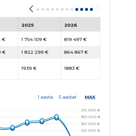
2025
2026
2 €
1 754 109 €
819 497 €
0 €
1 822 299 €
864 867 €
1939 €
1883 €
1 aasta
5 aastat
MAX