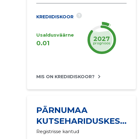
?
KREDIIDISKOOR
Usaldusväärne
2027
0.01
prognoos
MIS ON KREDIIDISKOOR?
PÄRNUMAA
KUTSEHARIDUSKESK
US
Registrisse kantud