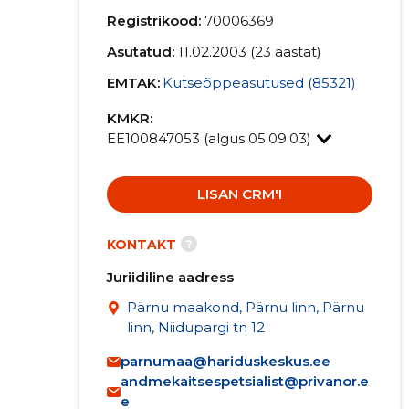
Registrikood:
70006369
Asutatud:
11.02.2003 (23 aastat)
EMTAK:
Kutseõppeasutused (85321)
KMKR:
EE100847053 (algus 05.09.03)
LISAN CRM'I
?
KONTAKT
Juriidiline aadress
Pärnu maakond, Pärnu linn, Pärnu
linn, Niidupargi tn 12
parnumaa@hariduskeskus.ee
andmekaitsespetsialist@privanor.e
e