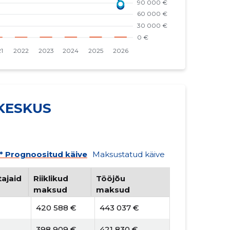
KESKUS
* Prognoositud käive
Maksustatud käive
ajaid
Riiklikud
Tööjõu
maksud
maksud
420 588 €
443 037 €
398 909 €
421 830 €