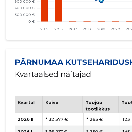
PÄRNUMAA KUTSEHARIDUS
Kvartaalsed näitajad
Kvartal
Käive
Tööjõu
Tööt
tootlikkus
2026 II
* 32 577 €
* 265 €
123
2026 I
* 36 217 €
* 250 €
145