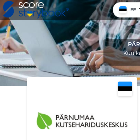
EE
PÄR
Kuu ke