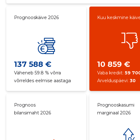
Prognooskäive 2026
Kuu keskmine käiv
137 588 €
10 859 €
Väheneb 59.8 % võrra
Vaba krediit:
59 70
võrreldes eelmise aastaga
Arvelduspäevi:
30
Prognoos
Prognooskasumi
bilansimaht 2026
marginaal 2026