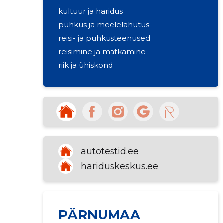
kultuur ja haridus
puhkus ja meelelahutus
reisi- ja puhkusteenused
reisimine ja matkamine
riik ja ühiskond
kutseõppeasutused
autotestid.ee
hariduskeskus.ee
PÄRNUMAA