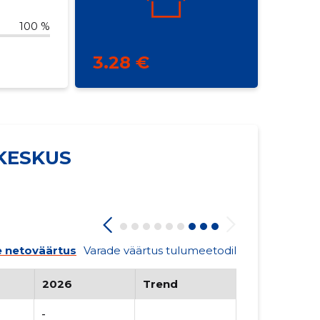
100 %
3.28 €
KESKUS
 netoväärtus
Varade väärtus tulumeetodil
2026
Trend
-