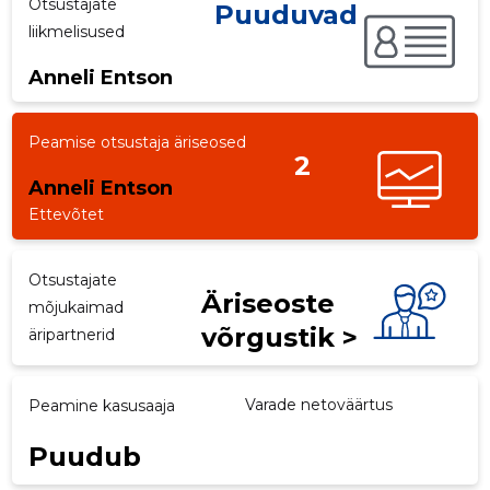
Otsustajate
Puuduvad
liikmelisused
p
Anneli Entson
Peamise otsustaja äriseosed
2
Anneli Entson
Ettevõtet
Otsustajate
Äriseoste
mõjukaimad
võrgustik >
äripartnerid
Varade netoväärtus
Peamine kasusaaja
Puudub