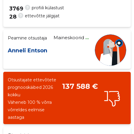
?
profiili külastust
3769
?
ettevõtte jälgijat
28
75
Maineskoorid
...
Peamine otsustaja
Anneli Entson
Otsustajate ettevõtete
137 588 €
prognooskäibed 2026
kokku
Väheneb 100 % võrra
võrreldes eelmise
aastaga