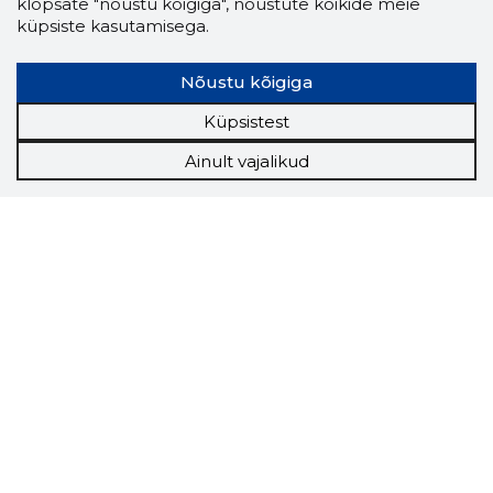
klõpsate "nõustu kõigiga", nõustute kõikide meie
küpsiste kasutamisega.
Nõustu kõigiga
Küpsistest
Ainult vajalikud
Storybook