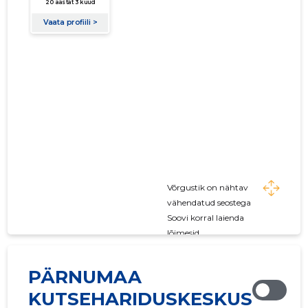
Võrgustik on nähtav
vähendatud seostega
Soovi korral laienda
lõimesid
PÄRNUMAA
KUTSEHARIDUSKESKUS