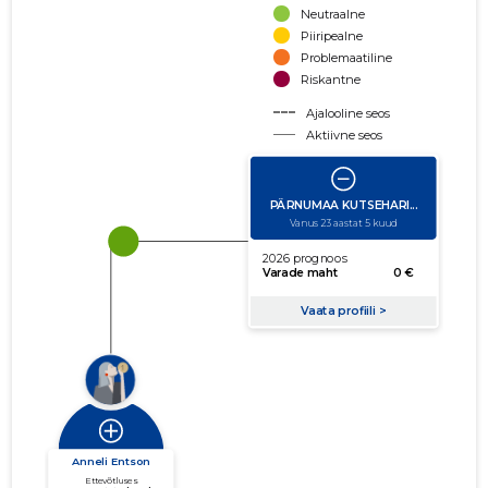
Neutraalne
Piiripealne
Problemaatiline
Riskantne
Ajalooline seos
Aktiivne seos
käibe suurus
võla suurus
Seoste laiendamine