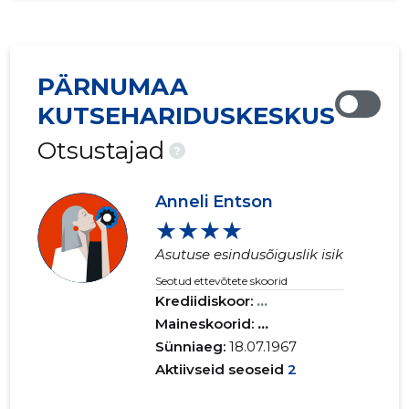
PÄRNUMAA
KUTSEHARIDUSKESKUS
Otsustajad
?
Anneli Entson
★★★★
Asutuse esindusõiguslik isik
Seotud ettevõtete skoorid
Krediidiskoor:
...
Maineskoorid:
...
Sünniaeg:
18.07.1967
Aktiivseid seoseid
2