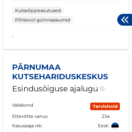
Kutseõppeasutused
Põhikool-gümnaasiumid
*
PÄRNUMAA
KUTSEHARIDUSKESKUS
Esindusõiguse ajalugu
?
Valdkond
Tervishoid
Ettevõtte vanus
23a
Kasusaaja riik:
Eesti