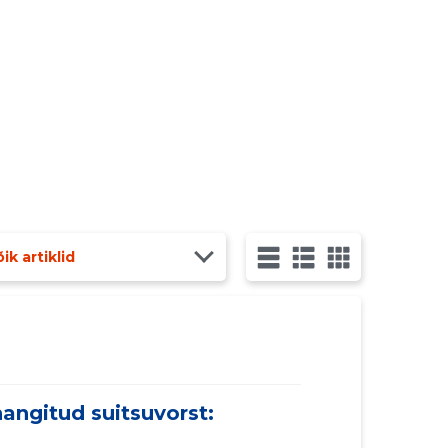
ik artiklid
angitud suitsuvorst: