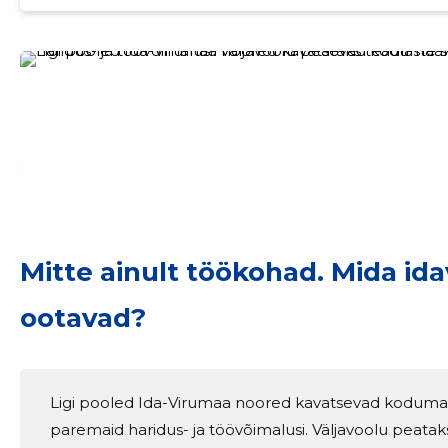
Mitte ainult töökohad. Mida id
ootavad?
Sinu nimi
Ligi pooled Ida-Virumaa noored kavatsevad kodumaa
paremaid haridus- ja töövõimalusi. Väljavoolu peata
taar