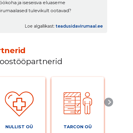
töökoha ja iseseisva eluaseme
virumaalased tulevikult ootavad?
Loe algallikast
teadusidavirumaal.ee
tnerid
koostööpartnerid
NULLIST OÜ
TARCON OÜ