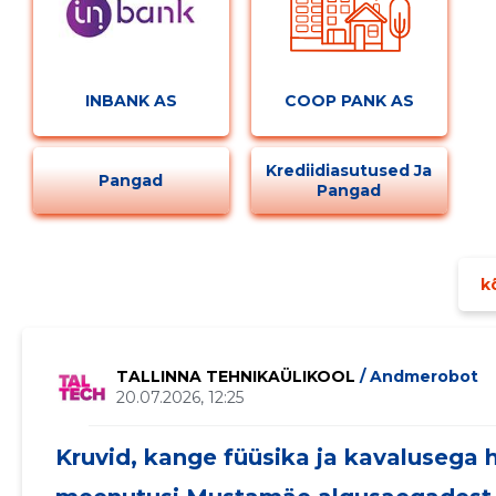
INBANK AS
COOP PANK AS
Krediidiasutused Ja
Pangad
Pangad
kõ
Muuda pildi kirjeldust
TALLINNA TEHNIKAÜLIKOOL
/ Andmerobot
20.07.2026, 12:25
Kruvid, kange füüsika ja kavalusega h