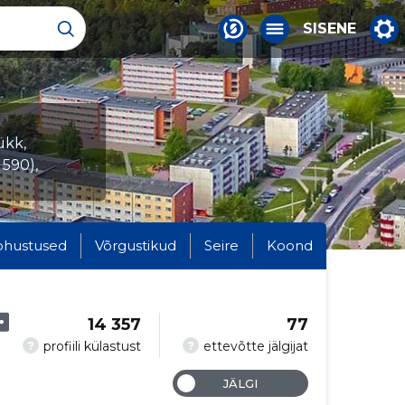
SISENE
ükk,
 590),
ohustused
Võrgustikud
Seire
Koond
14 357
77
?
?
profiili külastust
ettevõtte jälgijat
JÄLGI