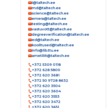
i@taltech.ee
md@taltech.ee
science@taltech.ee
emera@taltech.ee
testing@taltech.ee
vastuvott@taltech.ee
degreeverification@taltech.ee
ed@taltech.ee
koolitused@taltech.ee
info@lib.ttu.ee
ametiliit@taltech.ee
+372 5309 0118
+372 628 5800
+372 620 3681
+372 50 9728 8632
+372 620 3504
+372 620 3604
+372 620 3553
+372 620 3472
+372 620 3651