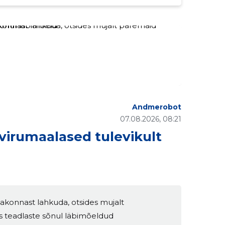
Andmerobot
07.08.2026, 08:21
avirumaalased tulevikult
konnast lahkuda, otsides mujalt
ks teadlaste sõnul läbimõeldud