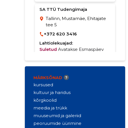
SA TTÜ Tudengimaja
Tallinn, Mustamäe, Ehitajate
tee 5
+372 620 3416
Lahtiolekuajad:
Suletud
Avatakse Esmaspäev
kell 9
FinEst Centre for Smart Cities
MÄRKSÕNAD
?
kursused
Tallinn, Mustamäe, Ehitajate
tee 5
kultuur ja haridus
kõrgkoolid
Lahtiolekuajad:
Suletud
Avatakse Esmaspäev
meedia ja trükk
kell 9
muuseumid ja galeriid
peoruumide üürimine