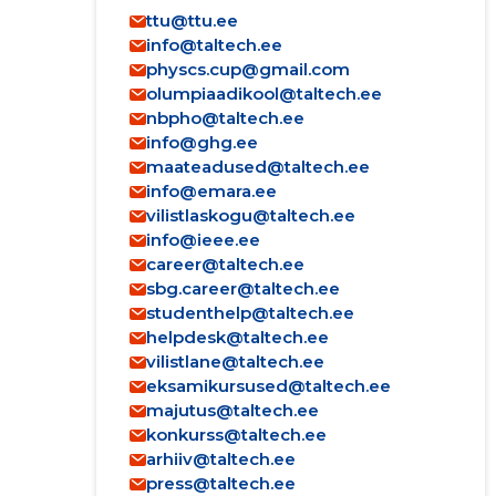
ttu@ttu.ee
info@taltech.ee
physcs.cup@gmail.com
olumpiaadikool@taltech.ee
nbpho@taltech.ee
info@ghg.ee
maateadused@taltech.ee
info@emara.ee
vilistlaskogu@taltech.ee
info@ieee.ee
career@taltech.ee
sbg.career@taltech.ee
studenthelp@taltech.ee
helpdesk@taltech.ee
vilistlane@taltech.ee
eksamikursused@taltech.ee
majutus@taltech.ee
konkurss@taltech.ee
arhiiv@taltech.ee
press@taltech.ee