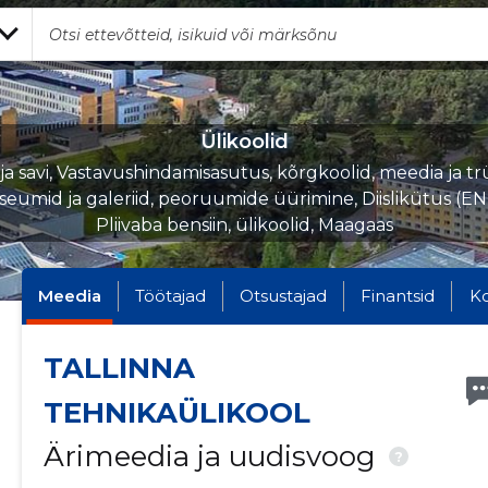
Ülikoolid
v ja savi, Vastavushindamisasutus, kõrgkoolid, meedia ja tr
umid ja galeriid, peoruumide üürimine, Diislikütus (EN
Pliivaba bensiin, ülikoolid, Maagaas
Meedia
Töötajad
Otsustajad
Finantsid
K
TALLINNA
TEHNIKAÜLIKOOL
Ärimeedia ja uudisvoog
?