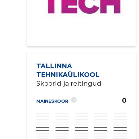
TALLINNA
TEHNIKAÜLIKOOL
Skoorid ja reitingud
0
?
MAINESKOOR
Saaja e-mail
Sinu kommen