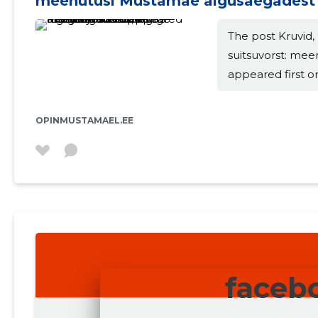
meenutusi Mustamäe algusaegadest
The post Kruvid,
suitsuvorst: me
appeared first 
MUUDA
OPINMUSTAMAEL.EE
faceb