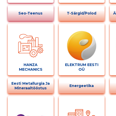
Seo-Teenus
T-Särgid/polod
Ä
HANZA
ELEKTRUM EESTI
MECHANICS
OÜ
TALLINN AS
Eesti Metallurgia Ja
Energeetika
Mineraaltööstus