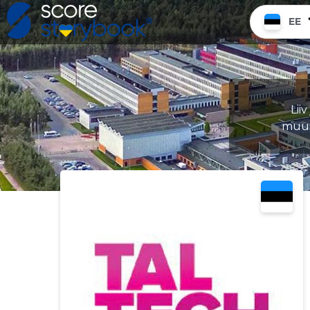
EE
Lii
muuse