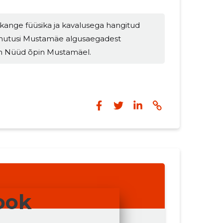
 kange füüsika ja kavalusega hangitud
enutusi Mustamäe algusaegadest
on Nüüd õpin Mustamäel.
ook