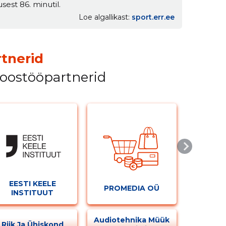
est 86. minutil.
Loe algallikast
sport.err.ee
tnerid
koostööpartnerid
EESTI KEELE
PROMEDIA OÜ
INSTITUUT
Audiotehnika Müük
Riik Ja Ühiskond