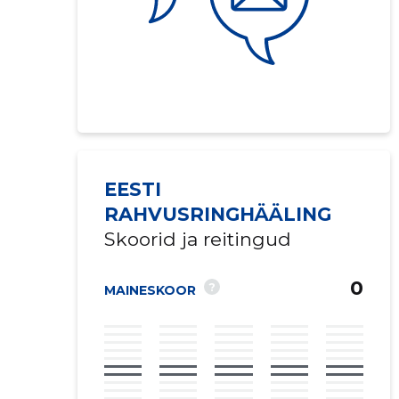
EESTI
RAHVUSRINGHÄÄLING
Skoorid ja reitingud
0
?
MAINESKOOR
Saaja e-mail
Sinu kommen