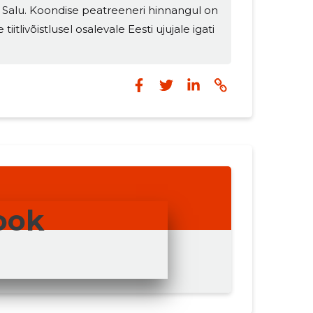
Salu. Koondise peatreeneri hinnangul on
e tiitlivõistlusel osalevale Eesti ujujale igati
ook