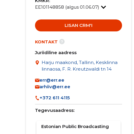
KMKR:
EE101148858 (algus 01.06.07)
LISAN CRM'I
?
KONTAKT
Juriidiline aadress
Harju maakond, Tallinn, Kesklinna
linnaosa, F. R. Kreutzwaldi tn 14
err@err.ee
arhiiv@err.ee
+372 611 4115
Tegevusaadress:
Estonian Public Broadcasting