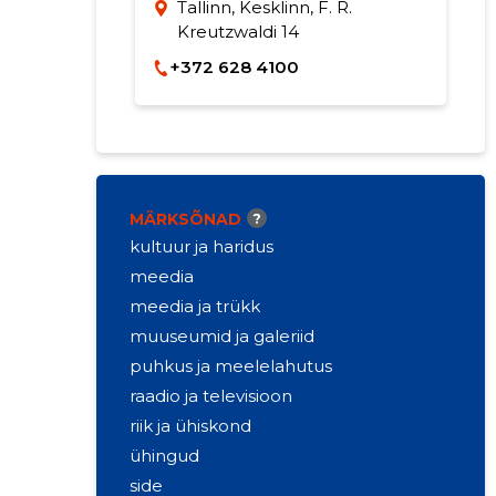
Tallinn, Kesklinn, F. R.
Kreutzwaldi 14
+372 628 4100
MÄRKSÕNAD
?
kultuur ja haridus
meedia
meedia ja trükk
muuseumid ja galeriid
puhkus ja meelelahutus
raadio ja televisioon
riik ja ühiskond
ühingud
side