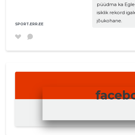
püüdma ka Egle 
isiklik rekord igal
jõukohane.
SPORT.ERR.EE
MUUDA
faceb