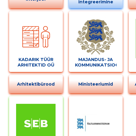
Integreerimine
KADARIK TÜÜR
MAJANDUS- JA
ARHITEKTID OÜ
KOMMUNIKATSIOONIMINI
Arhitektibürood
Ministeeriumid