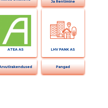
Ja Rentimine
ATEA AS
LHV PANK AS
STEERIUM
Arvutirakendused
Pangad