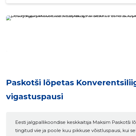
Paskotši lõpetas Konverentsili
vigastuspausi
Sinu nimi
Eesti jalgpallikoondise keskkaitsja Maksim Paskotši 
tingitud viie ja poole kuu pikkuse võistluspausi, kui
taar