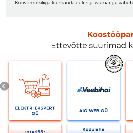
Konverentsiliiga kolmanda eelringi avamängu vahetus
Koostööpar
Ettevõtte suurimad 
ELEKTRI EKSPERT
AIO WEB OÜ
OÜ
Kodulehe
Interjöör