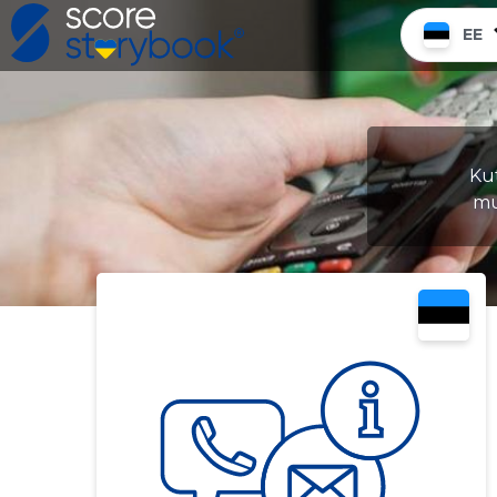
EE
Kut
mu