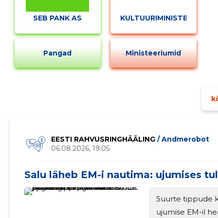
SEB PANK AS
KULTUURIMINISTEERIUM
Pangad
Ministeeriumid
kõ
EESTI RAHVUSRINGHÄÄLING
/ Andmerobot
06.08.2026, 19:05
Muuda pildi kirjeldust
Salu läheb EM-i nautima: ujumises tu
Suurte tippude kõ
ujumise EM-il he