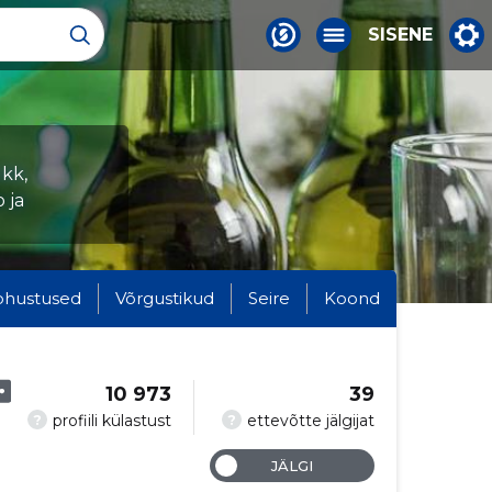
SISENE
ükk,
 ja
ohustused
Võrgustikud
Seire
Koond
10 973
39
?
?
profiili külastust
ettevõtte jälgijat
JÄLGI