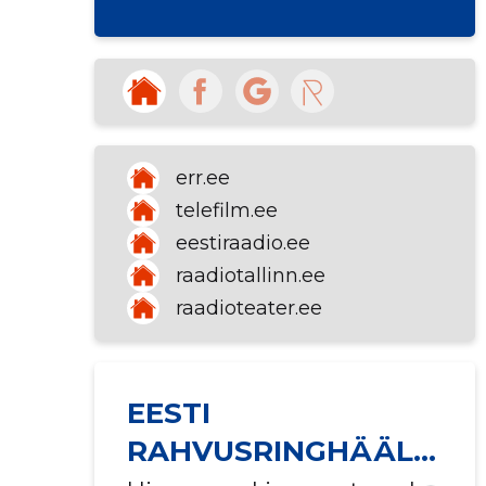
televisioon
televisiooniteenused
err.ee
telefilm.ee
eestiraadio.ee
raadiotallinn.ee
raadioteater.ee
EESTI
RAHVUSRINGHÄÄLI