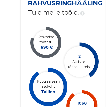
RAHVUSRINGHÄÄLING
Tule meile tööle!
?
Keskmine
töötasu
1690 €
2
Aktiivset
tööpakkumist
Populaarseim
asukoht
Tallinn
1068