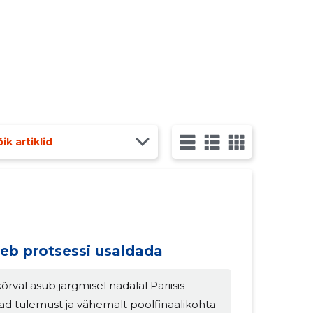
ik artiklid
leb protsessi usaldada
rval asub järgmisel nädalal Pariisis
ad tulemust ja vähemalt poolfinaalikohta