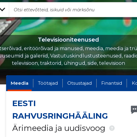
Televisiooniteenused
serõivad, eritöörõivad ja manused, meedia, meedia ja tr
useumid ja galeriid, Vastutuskindlustusteenused, raadio
televisioon, traktorid, ühingud, side, televisioon
Meedia
Töötajad
Otsustajad
Finantsid
K
EESTI
RAHVUSRINGHÄÄLING
Ärimeedia ja uudisvoog
?