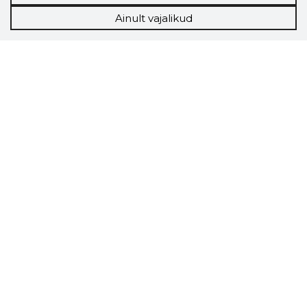
Ainult vajalikud
Storybook
Chrome laiendus
Storybooki laiendus ütleb Sulle, mis firma
veebilehel Sa parajasti viibid ja kui usaldusväärne
see firma täna on.
LAADI LAIENDUS ALLA