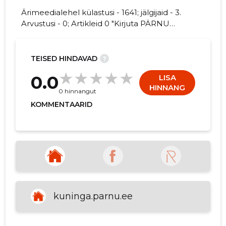
Ärimeedialehel külastusi - 1641; jälgijaid - 3.
Arvustusi - 0; Artikleid 0 "Kirjuta PÄRNU
KUNINGA TÄNAVA kohta arvamuslugu!"
18
TEISED HINDAVAD
?
0.0
LISA
HINNANG
0 hinnangut
KOMMENTAARID
kuninga.parnu.ee