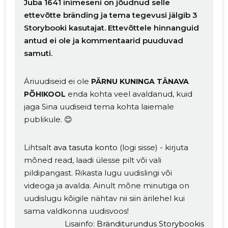
Juba 1641 inimeseni on jõudnud selle
ettevõtte bränding ja tema tegevusi jälgib 3
Storybooki kasutajat. Ettevõttele hinnanguid
antud ei ole ja kommentaarid puuduvad
samuti.
Äriuudiseid ei ole
PÄRNU KUNINGA TÄNAVA
enda kohta veel avaldanud, kuid
PÕHIKOOL
jaga Sina uudiseid tema kohta laiemale
publikule. 😊
Lihtsalt
ava tasuta konto
(logi sisse) - kirjuta
mõned read, laadi ülesse pilt või vali
pildipangast. Rikasta lugu uudislingi või
videoga ja avalda. Ainult mõne minutiga on
uudislugu kõigile nähtav nii siin ärilehel kui
sama valdkonna uudisvoos!
Lisainfo:
Bränditurundus Storybookis