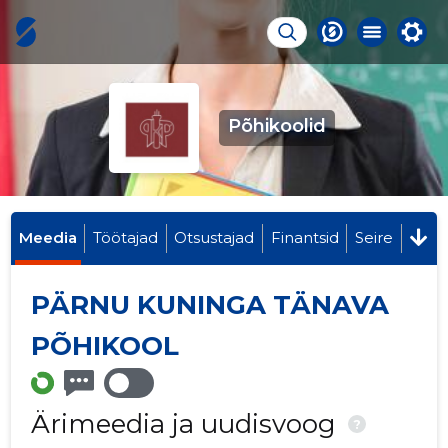
Põhikoolid
Meedia
Töötajad
Otsustajad
Finantsid
Seire
PÄRNU KUNINGA TÄNAVA
PÕHIKOOL
Ärimeedia ja uudisvoog
?