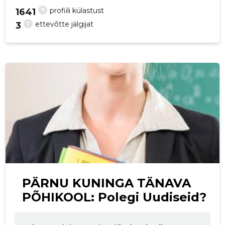
?
profiili külastust
1641
p
?
ettevõtte jälgijat
3
PÄRNU KUNINGA TÄNAVA
PÕHIKOOL: Polegi Uudiseid?