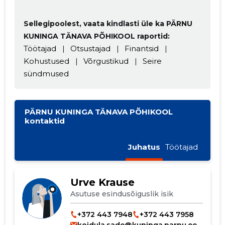
Sellegipoolest, vaata kindlasti üle ka PÄRNU
KUNINGA TÄNAVA PÕHIKOOL raportid:
Töötajad
|
Otsustajad
|
Finantsid
|
Kohustused
|
Võrgustikud
|
Seire
sündmused
PÄRNU KUNINGA TÄNAVA PÕHIKOOL
kontaktid
Juhatus
Töötajad
Urve Krause
Asutuse esindusõiguslik isik
+372 443 7948
+372 443 7958
koidula.sade@kuninga.parnu.ee