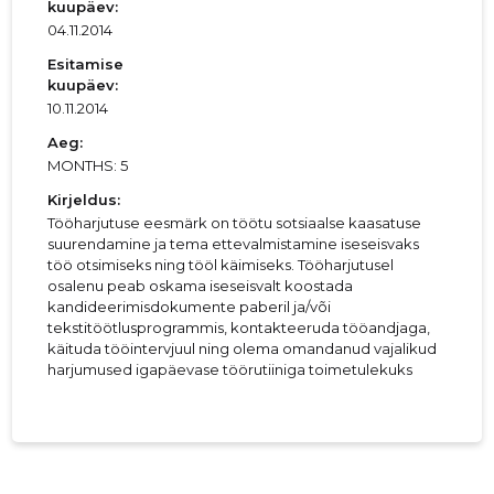
kuupäev:
04.11.2014
Esitamise
kuupäev:
10.11.2014
Aeg:
MONTHS: 5
Kirjeldus:
Tööharjutuse eesmärk on töötu sotsiaalse kaasatuse
suurendamine ja tema ettevalmistamine iseseisvaks
töö otsimiseks ning tööl käimiseks. Tööharjutusel
osalenu peab oskama iseseisvalt koostada
kandideerimisdokumente paberil ja/või
tekstitöötlusprogrammis, kontakteeruda tööandjaga,
käituda tööintervjuul ning olema omandanud vajalikud
harjumused igapäevase töörutiiniga toimetulekuks