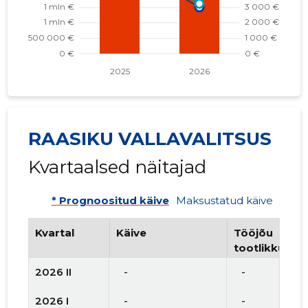
RAASIKU VALLAVALITSUS
Kvartaalsed näitajad
* Prognoositud käive
Maksustatud käive
Kvartal
Käive
Tööjõu
tootlikkus
2026 II
   -
   -
2026 I
   -
   -