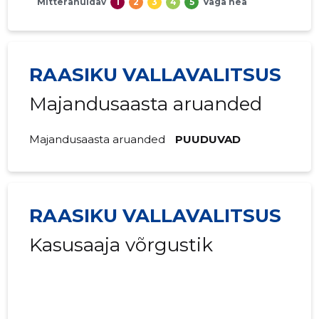
Mitterahuldav
1
2
3
4
5
Väga hea
RAASIKU VALLAVALITSUS
Majandusaasta aruanded
Majandusaasta aruanded
PUUDUVAD
RAASIKU VALLAVALITSUS
Kasusaaja võrgustik