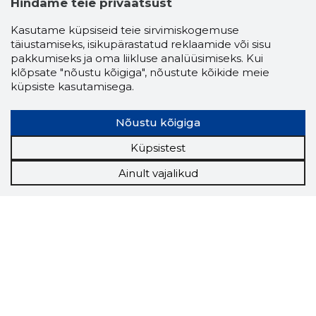
Hindame teie privaatsust
Kasutame küpsiseid teie sirvimiskogemuse
täiustamiseks, isikupärastatud reklaamide või sisu
pakkumiseks ja oma liikluse analüüsimiseks. Kui
klõpsate "nõustu kõigiga", nõustute kõikide meie
küpsiste kasutamisega.
Nõustu kõigiga
Küpsistest
Ainult vajalikud