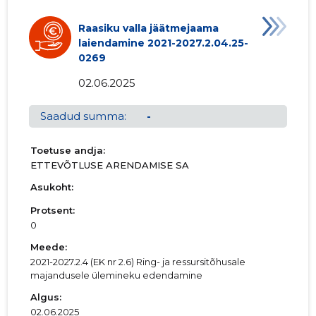
Raasiku valla jäätmejaama
laiendamine 2021-2027.2.04.25-
0269
02.06.2025
Saadud summa:
-
Toetuse andja:
ETTEVÕTLUSE ARENDAMISE SA
Asukoht:
Protsent:
0
Meede:
2021-2027.2.4 (EK nr 2.6) Ring- ja ressursitõhusale
majandusele ülemineku edendamine
Algus:
02.06.2025