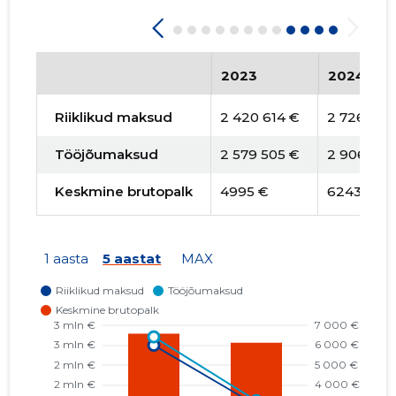
2023
2024
Riiklikud maksud
2 420 614 €
2 726 256
Tööjõumaksud
2 579 505 €
2 906 175
Keskmine brutopalk
4995 €
6243 €
1 aasta
5 aastat
MAX