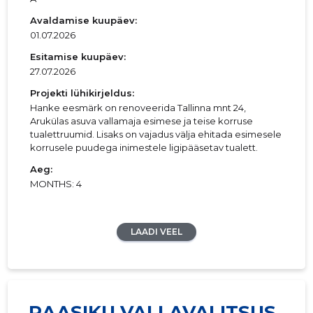
Avaldamise kuupäev:
01.07.2026
Esitamise kuupäev:
27.07.2026
Projekti lühikirjeldus:
Hanke eesmärk on renoveerida Tallinna mnt 24,
Arukülas asuva vallamaja esimese ja teise korruse
tualettruumid. Lisaks on vajadus välja ehitada esimesele
korrusele puudega inimestele ligipääsetav tualett.
Aeg:
MONTHS: 4
LAADI VEEL
RAASIKU VALLAVALITSUS