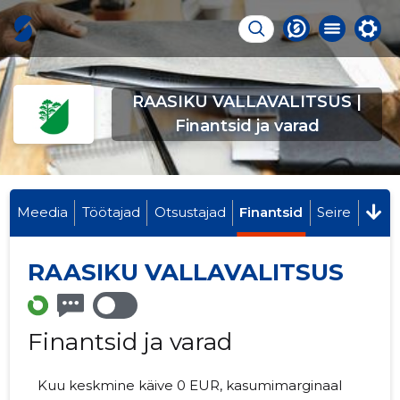
RAASIKU VALLAVALITSUS |
Finantsid ja varad
Meedia
Töötajad
Otsustajad
Finantsid
Seire
RAASIKU VALLAVALITSUS
Finantsid ja varad
Kuu keskmine käive 0 EUR, kasumimarginaal