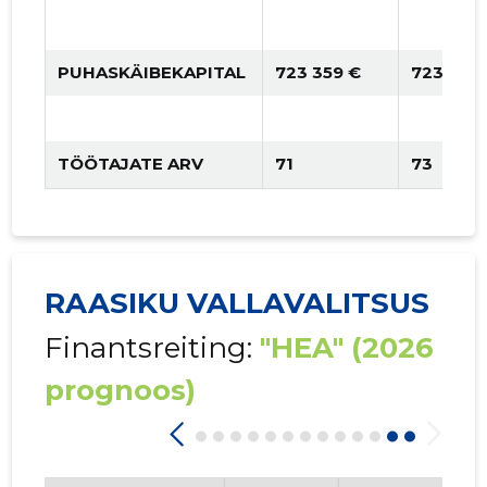
PUHASKÄIBEKAPITAL
723 359 €
723 359
TÖÖTAJATE ARV
71
73
RAASIKU VALLAVALITSUS
Finantsreiting:
"HEA"
(2026
prognoos)