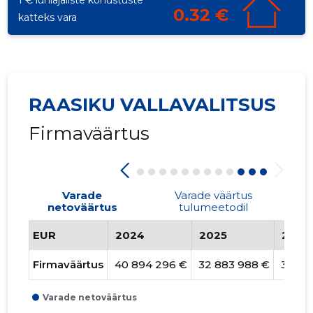
1 € lühiajaliste kohustuste
0.32 €
katteks vara
RAASIKU VALLAVALITSUS
Firmaväärtus
Varade
Varade väärtus
netoväärtus
tulumeetodil
EUR
2024
2025
2026
Firmaväärtus
40 894 296 €
32 883 988 €
32 88