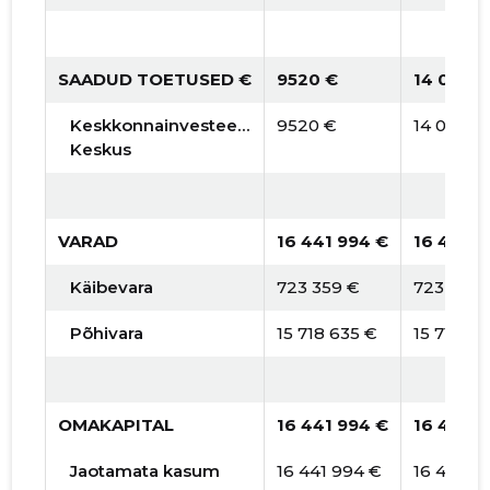
2015 I
* 1 382 372 €
* 1 382 372 €
SAADUD TOETUSED €
9520 €
14 011 €
Keskkonnainvesteeringute
9520 €
14 011 €
Keskus
VARAD
16 441 994 €
16 441 9
Käibevara
723 359 €
723 359 
Põhivara
15 718 635 €
15 718 63
OMAKAPITAL
16 441 994 €
16 441 9
Jaotamata kasum
16 441 994 €
16 441 9