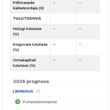
Põhivarade
–
–
käibekordaja (X)
TULUTOOVUS
Müügi tulutase
–
–
(%)
Koguvara tulutase
–
–
(%)
Omakapitali
–
–
tulutase (%)
2026 prognoos
?
LIKVIIDSUS
5
Puhaskäibekapital