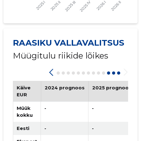
2023 II
   -
   -
2023 I
   -
   -
2022 IV
   -
   -
RAASIKU VALLAVALITSUS
2022 III
   -
   -
Müügitulu riikide lõikes
2022 II
   -
   -
2022 I
   -
   -
2021 IV
   -
   -
Käive
2024 prognoos
2025 prognoos
2021 III
   -
   -
EUR
2021 II
   -
   -
Müük
-
-
-
kokku
2021 I
   -
   -
Eesti
-
-
-
2020 IV
* 2 138 618 €
* 30 552 €