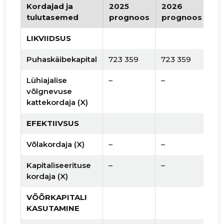
Kordajad ja
2025
2026
Tr
tulutasemed
prognoos
prognoos
LIKVIIDSUS
Puhaskäibekapital
723 359
723 359
Lühiajalise
–
–
võlgnevuse
kattekordaja (X)
EFEKTIIVSUS
Võlakordaja (X)
–
–
Kapitaliseerituse
–
–
kordaja (X)
VÕÕRKAPITALI
KASUTAMINE