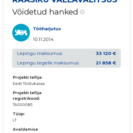
Võidetud hanked
?
Tööharjutus
10.11.2014
Lepingu maksumus:
33 120 €
Lepingu tegelik maksumus:
21 858 €
Projekti tellija:
Eesti Töötukassa
Projekti tellija
registrikood:
74000085
Tüüp:
LT
Avaldamise