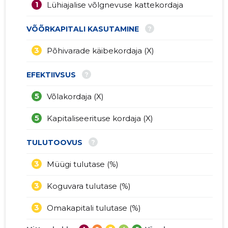
1
Lühiajalise võlgnevuse kattekordaja
?
VÕÕRKAPITALI KASUTAMINE
3
Põhivarade käibekordaja (X)
?
EFEKTIIVSUS
5
Võlakordaja (X)
5
Kapitaliseerituse kordaja (X)
?
TULUTOOVUS
3
Müügi tulutase (%)
3
Koguvara tulutase (%)
3
Omakapitali tulutase (%)