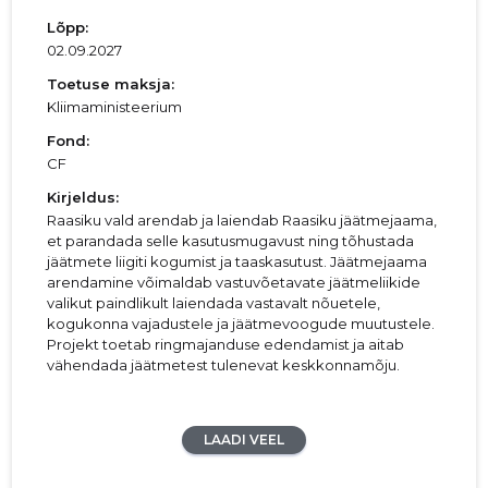
Lõpp:
02.09.2027
Toetuse maksja:
Kliimaministeerium
Fond:
CF
Kirjeldus:
Raasiku vald arendab ja laiendab Raasiku jäätmejaama,
et parandada selle kasutusmugavust ning tõhustada
jäätmete liigiti kogumist ja taaskasutust. Jäätmejaama
arendamine võimaldab vastuvõetavate jäätmeliikide
valikut paindlikult laiendada vastavalt nõuetele,
kogukonna vajadustele ja jäätmevoogude muutustele.
Projekt toetab ringmajanduse edendamist ja aitab
vähendada jäätmetest tulenevat keskkonnamõju.
LAADI VEEL