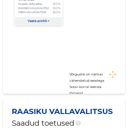
Võrgustik on nähtav
vähendatud seostega
Soovi korral laienda
lõimesid
RAASIKU VALLAVALITSUS
Saadud toetused
?