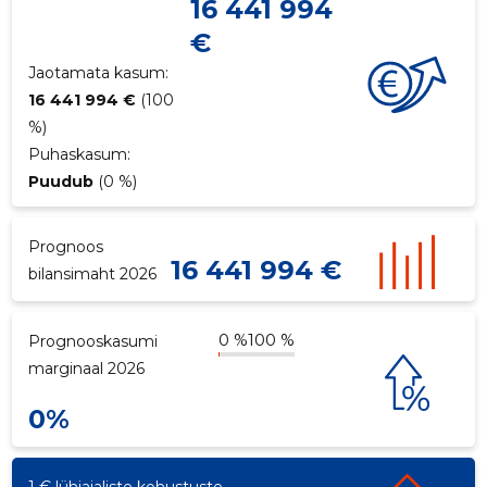
16 441 994
p
€
Jaotamata kasum:
16 441 994 €
(100
%)
Puhaskasum:
Puudub
(0 %)
Prognoos
16 441 994 €
bilansimaht 2026
0 %
100 %
Prognooskasumi
marginaal 2026
0%