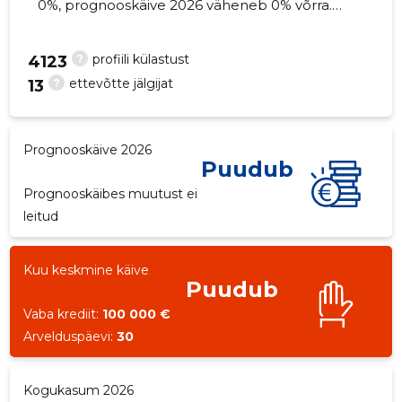
0%, prognooskäive 2026 väheneb 0% võrra.
Kinnisvara seisuga...
?
profiili külastust
4123
?
ettevõtte jälgijat
13
604
Prognooskäive 2026
Puudub
Prognooskäibes muutust ei
leitud
Kuu keskmine käive
Puudub
Vaba krediit:
100 000 €
Arvelduspäevi:
30
Kogukasum 2026