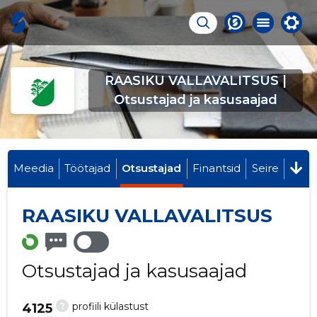
RAASIKU VALLAVALITSUS |
Otsustajad ja kasusaajad
Meedia
Töötajad
Otsustajad
Finantsid
Seire
RAASIKU VALLAVALITSUS
Otsustajad ja kasusaajad
?
profiili külastust
4125