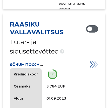
Soovi korral laienda
lõimesid
RAASIKU
VALLAVALITSUS
Tütar- ja
sidusettevõtted
?
SÕNUMITOOJA OÜ
Krediidiskoor
0.01
3 764 EUR
Osamaks
01.09.2023
Algus