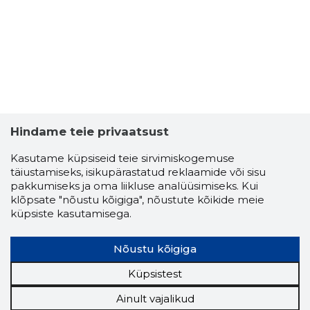
Hindame teie privaatsust
Kasutame küpsiseid teie sirvimiskogemuse
täiustamiseks, isikupärastatud reklaamide või sisu
pakkumiseks ja oma liikluse analüüsimiseks. Kui
klõpsate "nõustu kõigiga", nõustute kõikide meie
küpsiste kasutamisega.
Nõustu kõigiga
Küpsistest
Ainult vajalikud