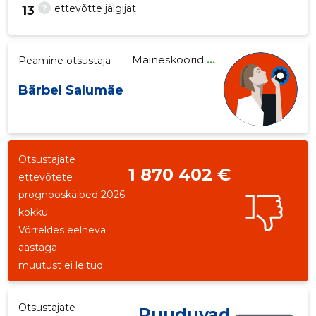
?
ettevõtte jälgijat
13
Maineskoorid
...
Peamine otsustaja
604
Bärbel Salumäe
Otsustajate
1 870 402 €
ettevõtete
prognooskäibed 2026
kokku
Võrreldes eelneva
aastaga
muutust ei leitud
Otsustajate
Puuduvad