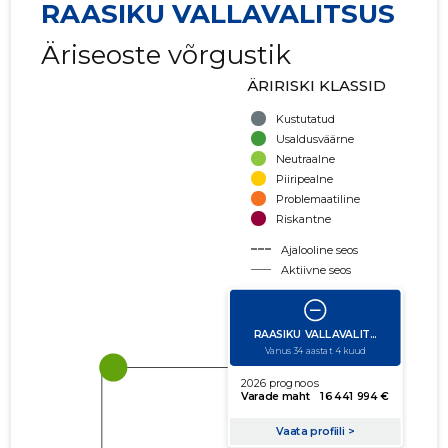
RAASIKU VALLAVALITSUS
Äriseoste võrgustik
ÄRIRISKI KLASSID
Kustutatud
Usaldusväärne
Neutraalne
Piiripealne
Problemaatiline
Riskantne
Ajalooline seos
Aktiivne seos
käibe suurus
võla suurus
Seoste laiendamine