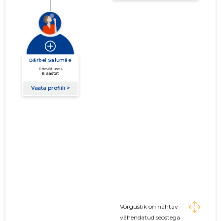
Võrgustik on nähtav
vähendatud seostega