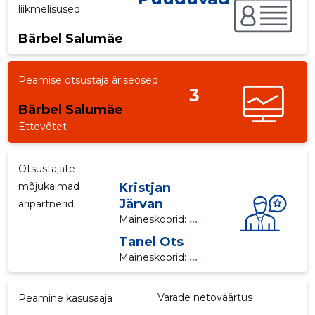
liikmelisused
p
Bärbel Salumäe
Peamise otsustaja äriseosed
3
Bärbel Salumäe
Ettevõtet
Otsustajate
mõjukaimad
Kristjan
Järvan
äripartnerid
Maineskoorid:
...
Tanel Ots
Maineskoorid:
...
Varade netoväärtus
Peamine kasusaaja