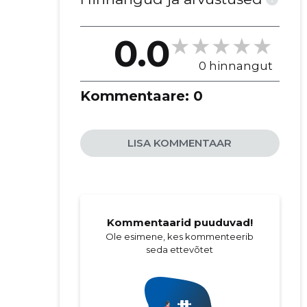
0.0
0 hinnangut
Kommentaare:
0
LISA KOMMENTAAR
Kommentaarid puuduvad!
Ole esimene, kes kommenteerib
seda ettevõtet