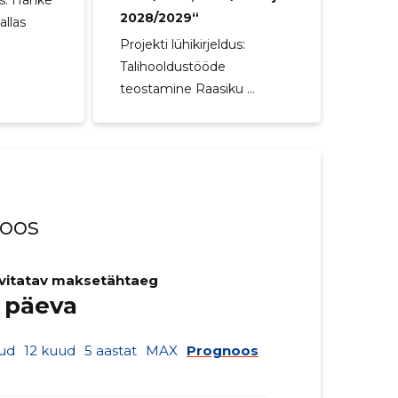
dus: Hanke
2028/2029“
allas
Projekti lühikirjeldus:
Talihooldustööde
teostamine Raasiku ...
noos
vitatav maksetähtaeg
 päeva
ud
12 kuud
5 aastat
MAX
Prognoos