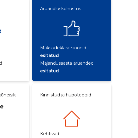
Aruandluskohustus
Maksudeklaratsioonid
esitatud
d
Majandusaasta aruanded
esitatud
õneisik
Kinnistud ja hüpoteegid
äe
Kehtivad