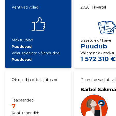
Kehtivad võlad
2026 II kvartal
Maksuvõlad
Sissetulek / käive
Puudub
Puuduvad
Võlausaldajate võlanõuded
Väljaminek / maksu
1 572 310 €
Puuduvad
Otsused ja ettekirjutused
Peamine vastutav k
Bärbel Salum
Teadaanded:
7
Kohtulahendid: