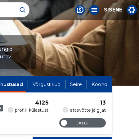
SISENE
d
ungid
tutav
hustused
Võrgustikud
Seire
Koond
4125
13
?
?
profiili külastust
ettevõtte jälgijat
JÄLGI