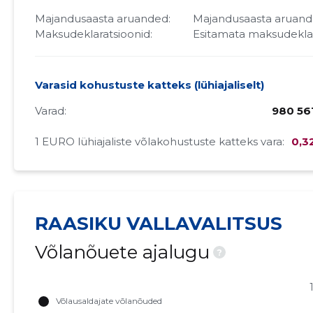
Majandusaasta aruanded:
Majandusaasta aruan
Maksudeklaratsioonid:
Esitamata maksudekla
Varasid kohustuste katteks (lühiajaliselt)
Varad:
980 56
1 EURO lühiajaliste võlakohustuste katteks vara:
0,3
RAASIKU VALLAVALITSUS
Võlanõuete ajalugu
?