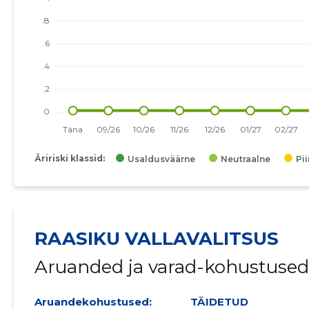
Äririski klassid:
Usaldusväärne
Neutraalne
Pi
RAASIKU VALLAVALITSUS
Aruanded ja varad-kohustused
Aruandekohustused:
TÄIDETUD