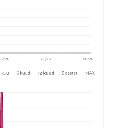
1 kuu
6 kuud
12 kuud
5 aastat
MAX