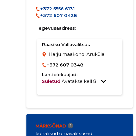
+372 5556 6131
+372 607 0428
Tegevusaadress:
Raasiku Vallavalitsus
Harju maakond, Aruküla,
+372 607 0348
Lahtiolekuajad:
Suletud
Avatakse kell 8
MÄRKSÕNAD
?
kohalikud omavalitsused