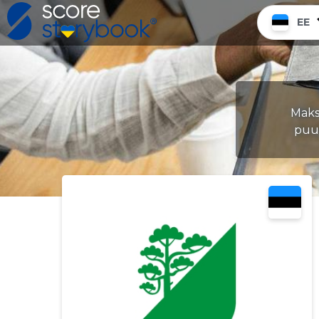
EE
Maks
puud