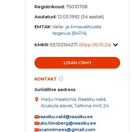
Registrikood:
75010708
Asutatud:
12.03.1992 (34 aastat)
EMTAK:
Valla- ja linnavalitsuste
tegevus (84114)
KMKR:
EE102164271
(lõpp 06.10.24)
LISAN CRM'I
?
KONTAKT
Juriidiline aadress
Harju maakond, Raasiku vald,
Aruküla alevik, Tallinna mnt 24
raasiku.vald@raasiku.ee
uku.hinsberg@raasiku.ee
scannimees@gmail.com