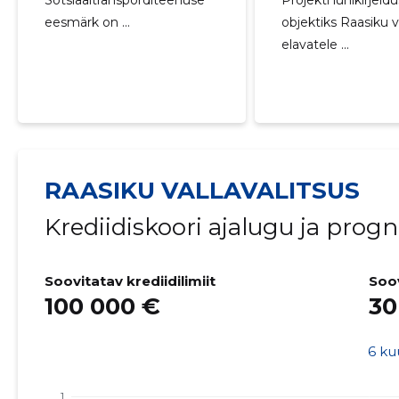
Sotsiaaltransporditeenuse
Projekti lühikirjel
eesmärk on ...
objektiks Raasiku v
elavatele ...
RAASIKU VALLAVALITSUS
Krediidiskoori ajalugu ja prog
Soovitatav krediidilimiit
Soo
100 000 €
30
6 ku