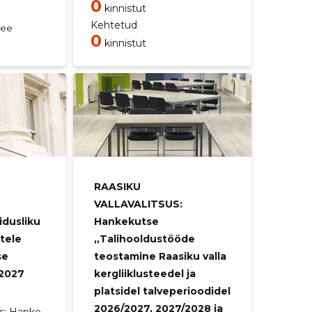
0
kinnistut
Kehtetud
.ee
0
kinnistut
RAASIKU
VALLAVALITSUS:
idusliku
Hankekutse
stele
„Talihooldustööde
se
teostamine Raasiku valla
/2027
kergliiklusteedel ja
platsidel talveperioodidel
2026/2027, 2027/2028 ja