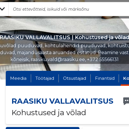
RAASIKU VALLAVALITSUS | Kohustused ja võla
uvõlad puuduvad, kohtulahendid puuduvad, kohtuist
uvad, majandusaasta aruanded esitatud. Peamine vas
kõneisik, raasiku.vald@raasiku.ee, +372 55566131
Meedia
Töötajad
Otsustajad
Finantsid
Ko
RAASIKU VALLAVALITSUS
Kohustused ja võlad