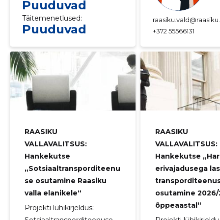
Puuduvad
Täitemenetlused:
raasiku.vald@raasiku
Puuduvad
+372 55566131
RAASIKU
RAASIKU
VALLAVALITSUS:
VALLAVALITSUS:
Hankekutse
Hankekutse „Har
„Sotsiaaltransporditeenu
erivajadusega la
se osutamine Raasiku
transporditeenu
valla elanikele“
osutamine 2026
õppeaastal“
Projekti lühikirjeldus: