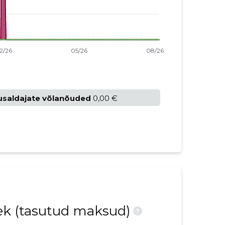
usaldajate võlanõuded
0,00 €
nek (tasutud maksud)
?