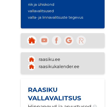
riik ja ühiskond
vallavalitsused
valla- ja linnavalitsuste tegevus
raasiku.ee
raasikukalender.ee
RAASIKU
VALLAVALITSUS
Hinnangud ja arvustused
?