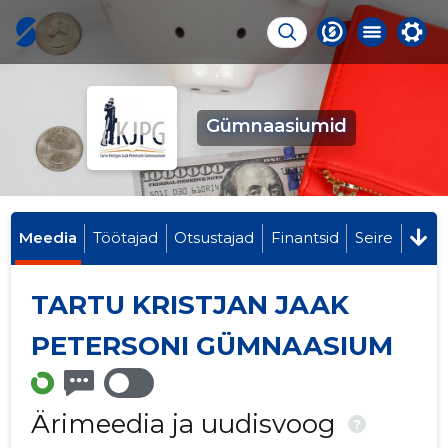
Gümnaasiumid
Meedia
Töötajad
Otsustajad
Finantsid
Seire
TARTU KRISTJAN JAAK
PETERSONI GÜMNAASIUM
Ärimeedia ja uudisvoog
?