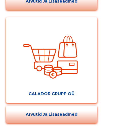
Arvutid Ja Lisaseadmed
GALADOR GRUPP OÜ
Arvutid Ja Lisaseadmed