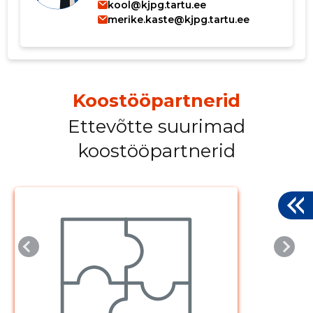
kool@kjpg.tartu.ee
merike.kaste@kjpg.tartu.ee
Koostööpartnerid
Ettevõtte suurimad
koostööpartnerid