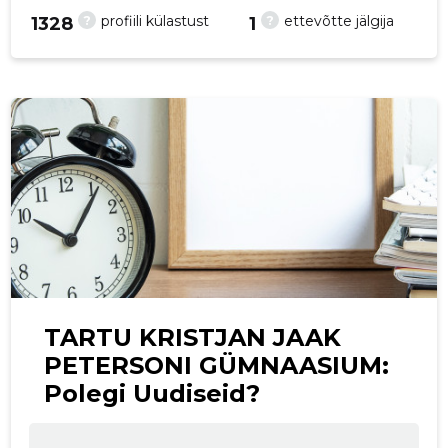
?
?
profiili külastust
ettevõtte jälgija
1328
1
p
TARTU KRISTJAN JAAK
PETERSONI GÜMNAASIUM:
Polegi Uudiseid?