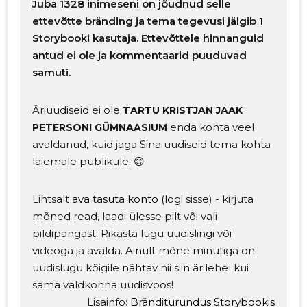
Juba 1328 inimeseni on jõudnud selle
ettevõtte bränding ja tema tegevusi jälgib 1
Storybooki kasutaja. Ettevõttele hinnanguid
antud ei ole ja kommentaarid puuduvad
samuti.
Äriuudiseid ei ole
TARTU KRISTJAN JAAK
enda kohta veel
PETERSONI GÜMNAASIUM
avaldanud, kuid jaga Sina uudiseid tema kohta
laiemale publikule. 😊
Lihtsalt
ava tasuta konto
(logi sisse) - kirjuta
mõned read, laadi ülesse pilt või vali
pildipangast. Rikasta lugu uudislingi või
videoga ja avalda. Ainult mõne minutiga on
uudislugu kõigile nähtav nii siin ärilehel kui
sama valdkonna uudisvoos!
Lisainfo:
Bränditurundus Storybookis