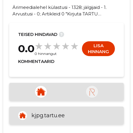
Ärimeedialehel külastusi - 1328; jälgijaid - 1.
Arvustusi - 0; Artikleid 0 "Kirjuta TARTU
KRISTJAN JAAK kohta arvamuslugu!"
13
TEISED HINDAVAD
?
0.0
LISA
HINNANG
0 hinnangut
KOMMENTAARID
kjpg.tartu.ee