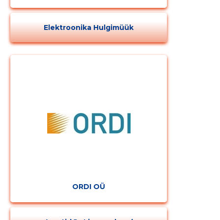
MUUDA
Elektroonika Hulgimüük
ORDI OÜ