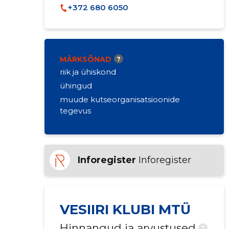
+372 680 6050
MÄRKSÕNAD
?
riik ja ühiskond
ühingud
muude kutseorganisatsioonide
tegevus
Inforegister
Inforegister
VESIIRI KLUBI MTÜ
Hinnangud ja arvustused
?