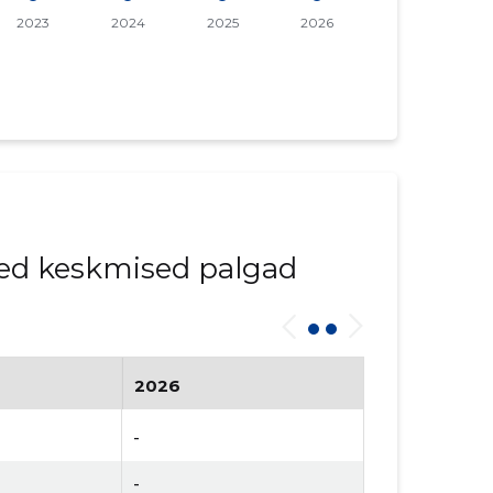
ed keskmised palgad
2026
-
-