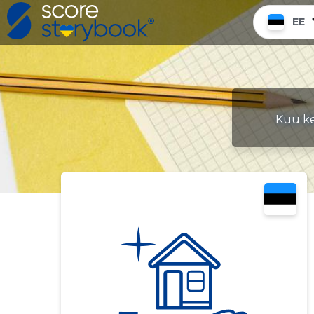
EE
Kuu ke