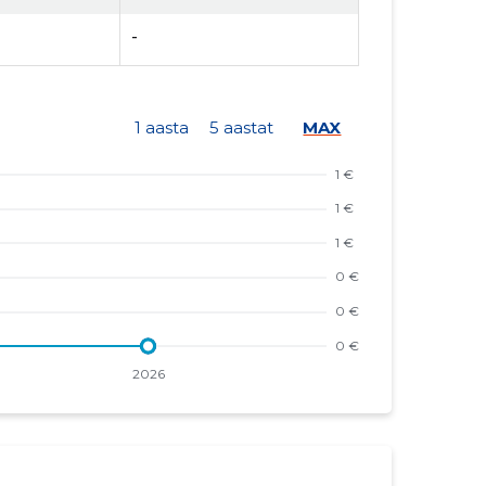
-
1 aasta
5 aastat
MAX