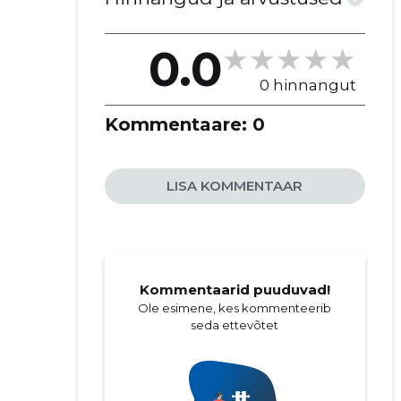
0.0
0 hinnangut
Kommentaare:
0
LISA KOMMENTAAR
Kommentaarid puuduvad!
Ole esimene, kes kommenteerib
seda ettevõtet