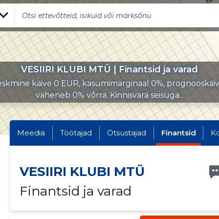
VESIIRI KLUBI MTÜ | Finantsid ja varad
skmine käive 0 EUR, kasumimarginaal 0%, prognooskäi
väheneb 0% võrra. Kinnisvara seisuga...
Meedia
Töötajad
Otsustajad
Finantsid
K
VESIIRI KLUBI MTÜ
Finantsid ja varad