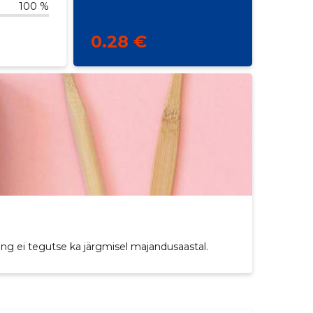
100 %
0.28 €
ing ei tegutse ka järgmisel majandusaastal.