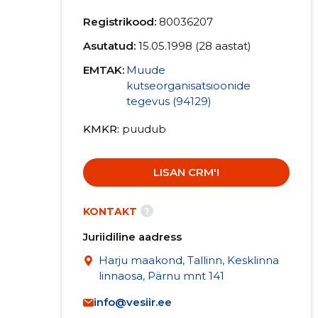
Registrikood:
80036207
Asutatud:
15.05.1998 (28 aastat)
EMTAK:
Muude
kutseorganisatsioonide
tegevus (94129)
KMKR
puudub
LISAN CRM'I
?
KONTAKT
Juriidiline aadress
Harju maakond, Tallinn, Kesklinna
linnaosa, Pärnu mnt 141
info@vesiir.ee