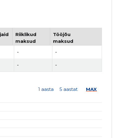
jaid
Riiklikud
Tööjõu
maksud
maksud
-
-
-
-
1 aasta
5 aastat
MAX