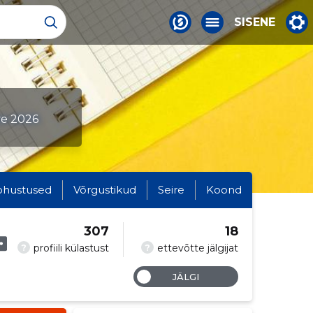
SISENE
ve 2026
ohustused
Võrgustikud
Seire
Koond
307
18
?
?
profiili külastust
ettevõtte jälgijat
JÄLGI