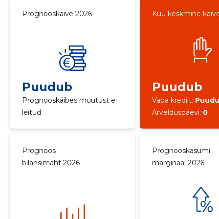
Prognooskäive 2026
Kuu keskmine käiv
Puudub
Puudub
Prognooskäibes muutust ei
Vaba krediit:
Puud
leitud
Arvelduspäevi:
0
Prognoos
Prognooskasumi
bilansimaht 2026
marginaal 2026