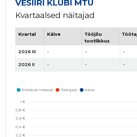
VESIIRI KLUBI MTÜ
Kvartaalsed näitajad
Kvartal
Käive
Tööjõu
Tööta
tootlikkus
2026 III
-
-
-
2026 II
-
-
-