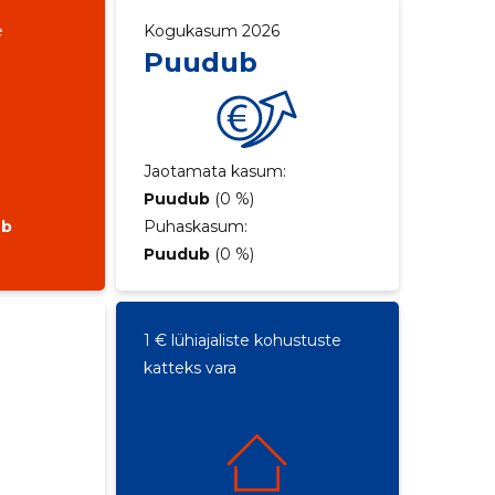
e
Kogukasum 2026
Puudub
Jaotamata kasum:
Puudub
(0 %)
ub
Puhaskasum:
Puudub
(0 %)
1 € lühiajaliste kohustuste
katteks vara