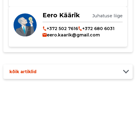
Eero Käärik
Juhatuse liige
+372 502 7616
+372 680 6031
eero.kaarik@gmail.com
kõik artiklid