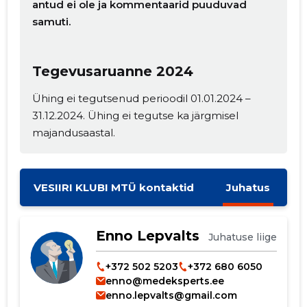
antud ei ole ja kommentaarid puuduvad
samuti.
Tegevusaruanne 2024
Ühing ei tegutsenud perioodil 01.01.2024 –
Muuda pildi
31.12.2024. Ühing ei tegutse ka järgmisel
majandusaastal.
kirjeldust
VESIIRI KLUBI MTÜ kontaktid
Juhatus
Enno Lepvalts
Juhatuse liige
+372 502 5203
+372 680 6050
enno@medeksperts.ee
MUUDA
enno.lepvalts@gmail.com