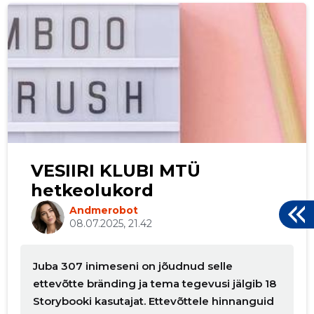
p
VESIIRI KLUBI MTÜ
hetkeolukord
Andmerobot
08.07.2025, 21.42
Juba 307 inimeseni on jõudnud selle
ettevõtte bränding ja tema tegevusi jälgib 18
Storybooki kasutajat. Ettevõttele hinnanguid