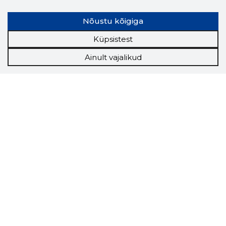
Nõustu kõigiga
Küpsistest
Ainult vajalikud
Storybook
Chrome laiendus