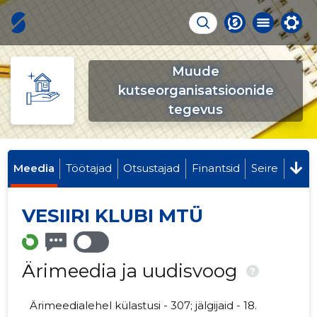
Muude
kutseorganisatsioonide
tegevus
Meedia
Töötajad
Otsustajad
Finantsid
Seire
VESIIRI KLUBI MTÜ
Ärimeedia ja uudisvoog
?
Ärimeedialehel külastusi - 307; jälgijaid - 18.