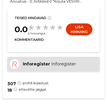
Arvustusi - 0; Artikleid 0 "Kirjuta VESIIRI
KLUBI MTÜ kohta arvamuslugu!"
TEISED HINDAVAD
?
3
0.0
LISA
HINNANG
0 hinnangut
KOMMENTAARID
Inforegister
Inforegister
?
profiili külastust
307
?
ettevõtte jälgijat
18