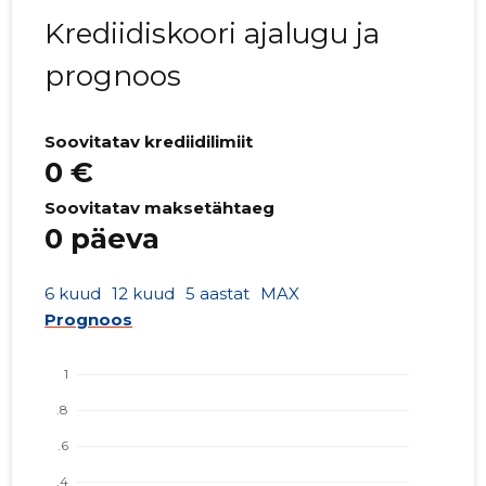
Krediidiskoori ajalugu ja
prognoos
Soovitatav krediidilimiit
0 €
Soovitatav maksetähtaeg
0 päeva
6 kuud
12 kuud
5 aastat
MAX
Prognoos