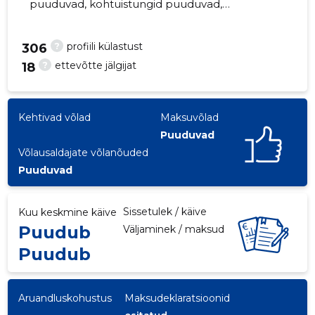
puuduvad, kohtuistungid puuduvad,
majandusaasta aruanded esitatud. Peamine
vastutav kõneisik, enno@vesiir.ee, +372
?
profiili külastust
306
6806050
?
ettevõtte jälgijat
18
3
Kehtivad võlad
Maksuvõlad
Puuduvad
Võlausaldajate võlanõuded
Puuduvad
Sissetulek / käive
Kuu keskmine käive
Puudub
Väljaminek / maksud
Puudub
Aruandluskohustus
Maksudeklaratsioonid