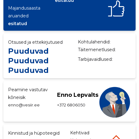
esitatud
Majandusaasta
p
aruanded
esitatud
Kohtulahendid:
Otsused ja ettekirjutused
Puuduvad
Täitemenetlused:
Puuduvad
Tarbijavaidlused:
Puuduvad
Peamine vastutav
Enno Lepvalts
kõneisik
enno@vesiir.ee
+372 6806050
Kehtivad
Kinnistud ja hüpoteegid