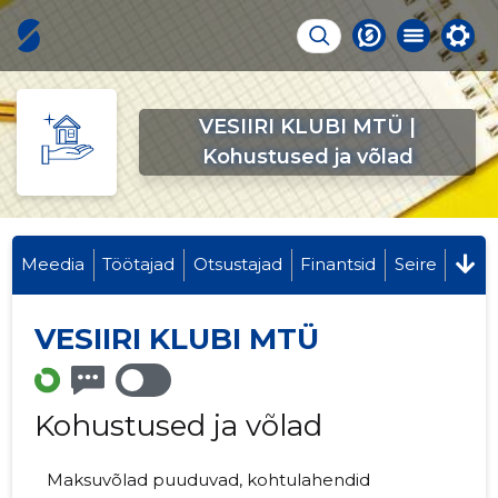
VESIIRI KLUBI MTÜ |
Kohustused ja võlad
Meedia
Töötajad
Otsustajad
Finantsid
Seire
VESIIRI KLUBI MTÜ
Kohustused ja võlad
Maksuvõlad puuduvad, kohtulahendid