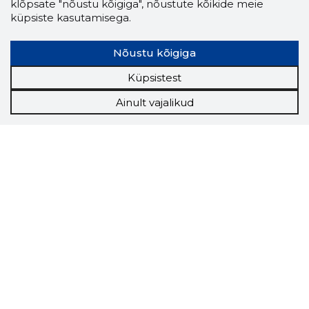
klõpsate "nõustu kõigiga", nõustute kõikide meie
küpsiste kasutamisega.
Nõustu kõigiga
Küpsistest
Ainult vajalikud
Storybook