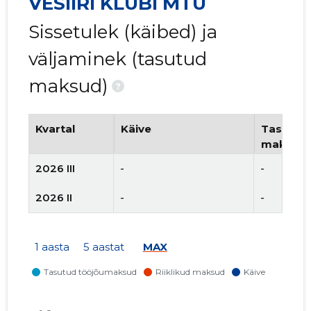
VESIIRI KLUBI MTÜ
Sissetulek (käibed) ja
väljaminek (tasutud
maksud)
?
Kvartal
Käive
Tasutud 
maksud
2026 III
-
-
2026 II
-
-
1 aasta
5 aastat
MAX