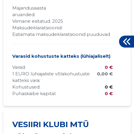
Majandusaasta
aruanded:
Viimane esitatud: 2025
Maksudeklaratsioonid:
Esitamata maksudeklaratsioonid puuduvad
Varasid kohustuste katteks (lühiajaliselt)
Varad:
0 €
1 EURO lühiajaliste võlakohustuste
0,00 €
katteks vara:
Kohustused:
0 €
Puhaskäibe kapital:
0 €
VESIIRI KLUBI MTÜ