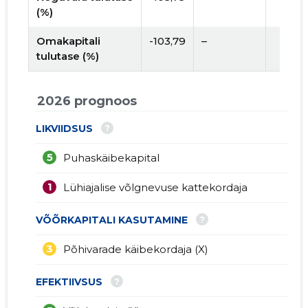
(%)
Omakapitali
-103,79
–
tulutase (%)
2026 prognoos
?
LIKVIIDSUS
5
Puhaskäibekapital
1
Lühiajalise võlgnevuse kattekordaja
?
VÕÕRKAPITALI KASUTAMINE
3
Põhivarade käibekordaja (X)
?
EFEKTIIVSUS