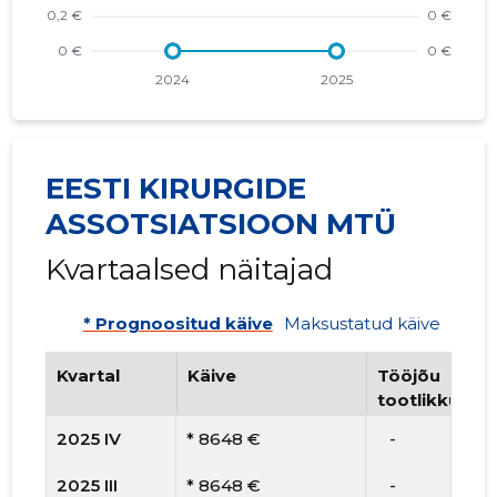
EESTI KIRURGIDE
ASSOTSIATSIOON MTÜ
Kvartaalsed näitajad
* Prognoositud käive
Maksustatud käive
Kvartal
Käive
Tööjõu
tootlikkus
2025 IV
* 8648 €
   -
2025 III
* 8648 €
   -