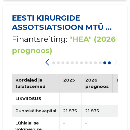
EESTI KIRURGIDE
ASSOTSIATSIOON MTÜ ...
Finantsreiting:
"HEA"
(2026
prognoos)
Kordajad ja
2025
2026
Tren
tulutasemed
prognoos
LIKVIIDSUS
Puhaskäibekapital
21 875
21 875
Lühiajalise
–
–
võlgnevuse