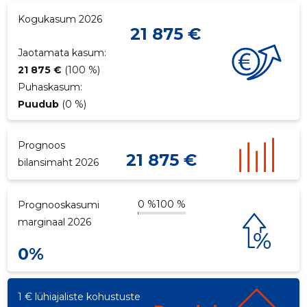
Kogukasum 2026
p
21 875 €
Jaotamata kasum:
21 875 €
(100 %)
Puhaskasum:
Puudub
(0 %)
Prognoos
21 875 €
bilansimaht 2026
0 %
100 %
Prognooskasumi
marginaal 2026
0%
1 € lühiajaliste kohustuste