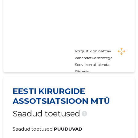
Võrgustik on nähtav
vähendatud seostega
Soovi korral laienda
lõimesid
EESTI KIRURGIDE
ASSOTSIATSIOON MTÜ
Saadud toetused
?
Saadud toetused
PUUDUVAD