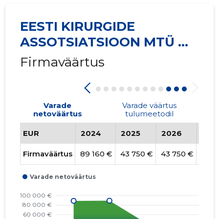
EESTI KIRURGIDE
ASSOTSIATSIOON MTÜ ...
Firmaväärtus
Varade
Varade väärtus
netoväärtus
tulumeetodil
EUR
2024
2025
2026
Tre
Firmaväärtus
89 160 €
43 750 €
43 750 €