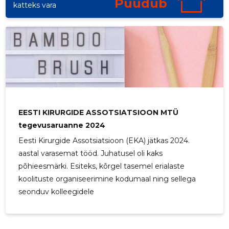
Puudub
katteks vara
EESTI KIRURGIDE ASSOTSIATSIOON MTÜ
tegevusaruanne 2024
Eesti Kirurgide Assotsiatsioon (EKA) jätkas 2024.
aastal varasemat tööd. Juhatusel oli kaks
põhieesmärki. Esiteks, kõrgel tasemel erialaste
koolituste organiseerimine kodumaal ning sellega
seonduv kolleegidele