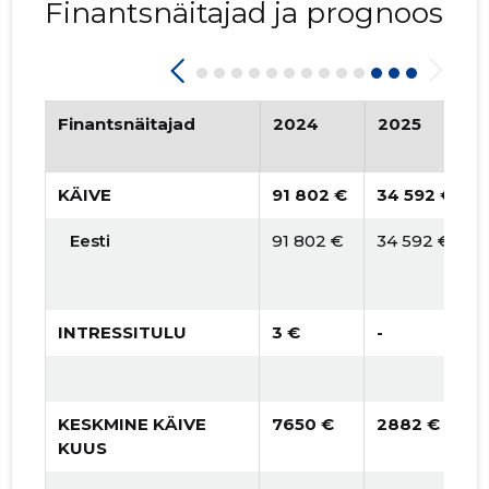
Finantsnäitajad ja prognoos
Finantsnäitajad
2024
2025
KÄIVE
91 802 €
34 592 €
Eesti
91 802 €
34 592 €
INTRESSITULU
3 €
-
KESKMINE KÄIVE
7650 €
2882 €
KUUS