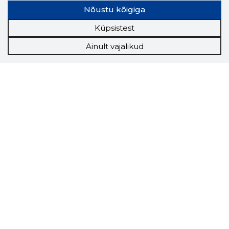
Nõustu kõigiga
Küpsistest
Ainult vajalikud
Storybook
Chrome laiendus
Storybooki laiendus ütleb Sulle, mis firma