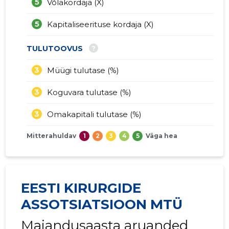
5
Võlakordaja (X)
5
Kapitaliseerituse kordaja (X)
?
TULUTOOVUS
3
Müügi tulutase (%)
3
Koguvara tulutase (%)
3
Omakapitali tulutase (%)
Mitterahuldav
1
2
3
4
5
Väga hea
EESTI KIRURGIDE
ASSOTSIATSIOON MTÜ
Majandusaasta aruanded