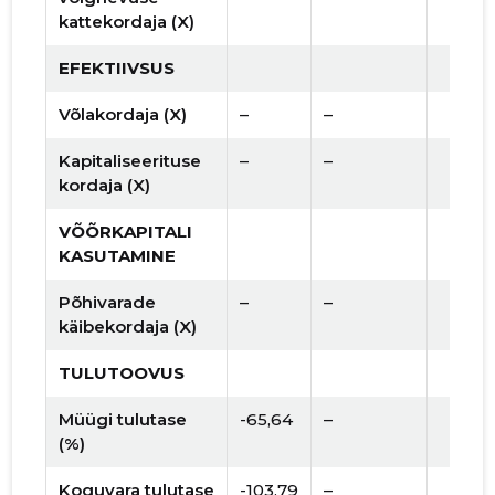
kattekordaja (X)
EFEKTIIVSUS
Võlakordaja (X)
–
–
Kapitaliseerituse
–
–
kordaja (X)
VÕÕRKAPITALI
KASUTAMINE
Põhivarade
–
–
käibekordaja (X)
TULUTOOVUS
Müügi tulutase
-65,64
–
(%)
Koguvara tulutase
-103,79
–