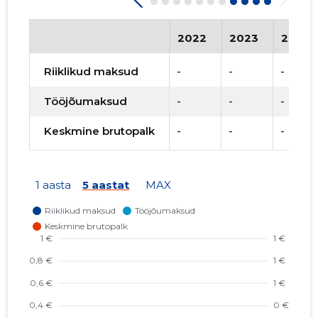
2022
2023
2024
Riiklikud maksud
-
-
-
Tööjõumaksud
-
-
-
Keskmine brutopalk
-
-
-
1 aasta
5 aastat
MAX