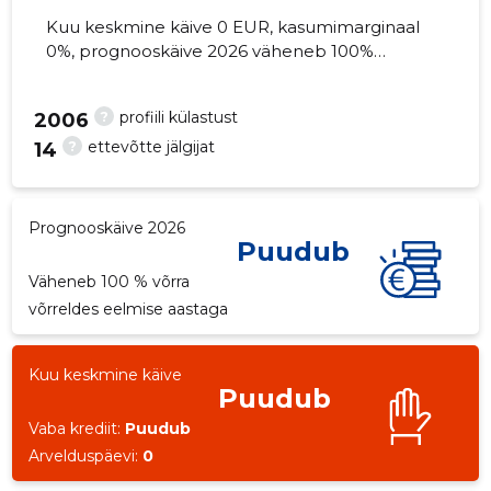
Kuu keskmine käive 0 EUR, kasumimarginaal
0%, prognooskäive 2026 väheneb 100%
võrra. Kinnisvara seisuga...
?
profiili külastust
3
2006
?
ettevõtte jälgijat
14
Prognooskäive 2026
Puudub
Väheneb 100 % võrra
võrreldes eelmise aastaga
Kuu keskmine käive
Puudub
Vaba krediit:
Puudub
Arvelduspäevi:
0