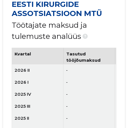
EESTI KIRURGIDE
ASSOTSIATSIOON MTÜ
Töötajate maksud ja
tulemuste analüüs
?
Kvartal
Tasutud
Tööt
tööjõumaksud
arv
2026 II
-
-
2026 I
-
-
2025 IV
-
-
2025 III
-
-
2025 II
-
-