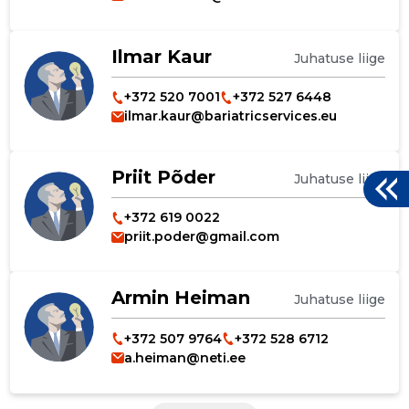
Ilmar Kaur
Juhatuse liige
+372 520 7001
+372 527 6448
ilmar.kaur@bariatricservices.eu
Priit Põder
Juhatuse liige
+372 619 0022
priit.poder@gmail.com
Armin Heiman
Juhatuse liige
+372 507 9764
+372 528 6712
a.heiman@neti.ee