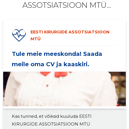
ASSOTSIATSIOON MTÜ
2019 III
-
-
tööpakkumisi!
2019 II
-
-
EESTI KIRURGIDE ASSOTSIATSIOON
2019 I
-
-
MTÜ
2018 IV
-
-
Tule meie meeskonda! Saada
2018 III
-
-
meile oma CV ja kaaskiri.
2018 II
-
-
2018 I
-
-
2017 IV
-
-
2017 III
-
-
Kas tunned, et võiksid kuuluda EESTI
2017 II
-
-
KIRURGIDE ASSOTSIATSIOON MTÜ