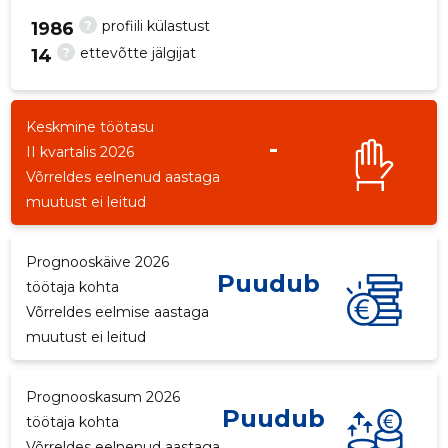
?
profiili külastust
1986
?
ettevõtte jälgijat
14
3
Keskmine töötasu
-
II kvartalis 2026
Võrreldes eelnenud aastaga
muutust ei leitud
Prognooskäive 2026
Puudub
töötaja kohta
Võrreldes eelmise aastaga
muutust ei leitud
Prognooskasum 2026
Puudub
töötaja kohta
Võrreldes eelnenud aastaga