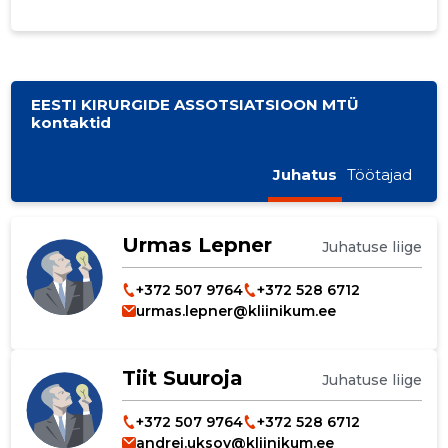
EESTI KIRURGIDE ASSOTSIATSIOON MTÜ
kontaktid
Juhatus
Töötajad
Urmas Lepner
Juhatuse liige
+372 507 9764
+372 528 6712
urmas.lepner@kliinikum.ee
Tiit Suuroja
Juhatuse liige
+372 507 9764
+372 528 6712
andrei.uksov@kliinikum.ee