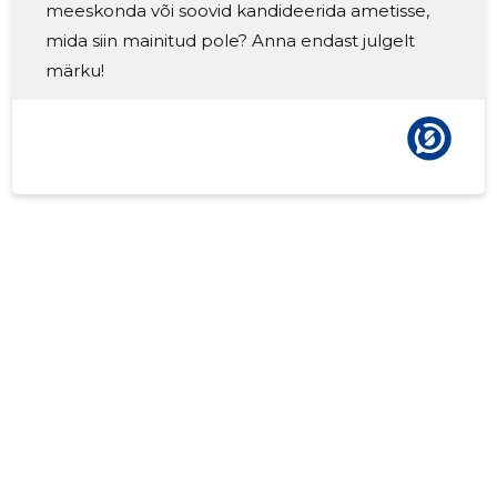
2017 I
-
-
meeskonda või soovid kandideerida ametisse,
mida siin mainitud pole? Anna endast julgelt
2016 IV
-
-
märku!
2016 III
-
-
2016 II
-
-
2016 I
-
-
2015 IV
-
-
2015 III
-
-
2015 II
-
-
2015 I
-
-