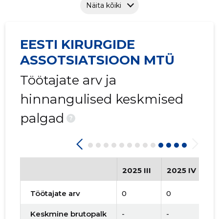
Näita kõiki
EESTI KIRURGIDE
ASSOTSIATSIOON MTÜ
Töötajate arv ja
hinnangulised keskmised
palgad
?
2025 III
2025 IV
2
Töötajate arv
0
0
0
Keskmine brutopalk
-
-
-