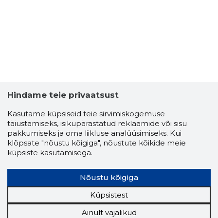
Hindame teie privaatsust
Kasutame küpsiseid teie sirvimiskogemuse
täiustamiseks, isikupärastatud reklaamide või sisu
pakkumiseks ja oma liikluse analüüsimiseks. Kui
klõpsate "nõustu kõigiga", nõustute kõikide meie
küpsiste kasutamisega.
Nõustu kõigiga
Küpsistest
Ainult vajalikud