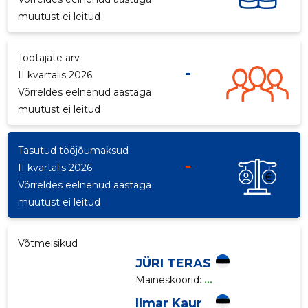
muutust ei leitud
p
Töötajate arv
-
II kvartalis 2026
Võrreldes eelnenud aastaga
muutust ei leitud
Tasutud tööjõumaksud
-
II kvartalis 2026
Võrreldes eelnenud aastaga
muutust ei leitud
Võtmeisikud
JÜRI TERAS
Maineskoorid:
...
Ilmar Kaur