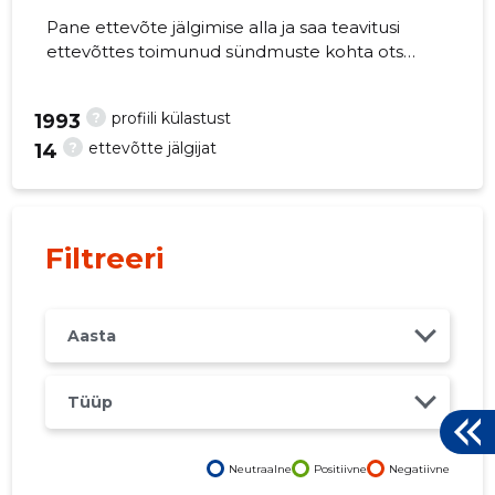
Pane ettevõte jälgimise alla ja saa teavitusi
ettevõttes toimunud sündmuste kohta otse
oma mobiili, veebi või emailile. Õiged otsused
õigel ajal!
?
profiili külastust
3
1993
?
ettevõtte jälgijat
14
Filtreeri
Aasta
Tüüp
Neutraalne
Positiivne
Negatiivne