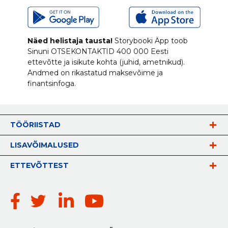
Näed helistaja tausta!
Storybooki Äpp toob
Sinuni
OTSEKONTAKTID
400 000 Eesti
ettevõtte ja isikute kohta (juhid, ametnikud).
Andmed on rikastatud maksevõime ja
finantsinfoga.
TÖÖRIISTAD
LISAVÕIMALUSED
ETTEVÕTTEST