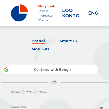
Storybook
LOO
Kreedix
ENG
KONTO
Inforegister
1Contact
Parool
Smart-ID
Mobiil-ID
VÕI