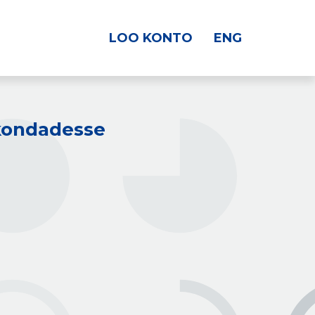
LOO KONTO
ENG
kkondadesse