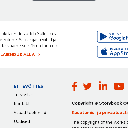
oki laiendus ütleb Sulle, mis
eebilehel Sa parajasti viibid ja
ldusväärne see firma täna on.
 LAIENDUS ALLA
ETTEVÕTTEST
Tutvustus
Copyright © Storybook O
Kontakt
Vabad töökohad
Kasutamis-
ja
privaatsus
Uudised
The copyright of the works p