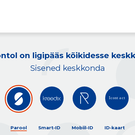
ntol on ligipääs kõikidesse kes
Sisened keskkonda
Parool
Smart-ID
Mobiil-ID
ID-kaart