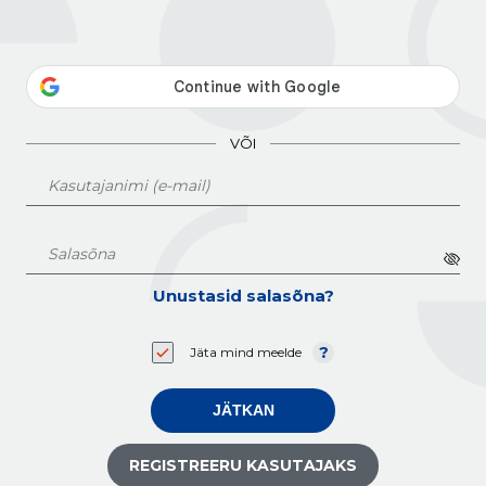
VÕI
Unustasid salasõna?
Jäta mind meelde
JÄTKAN
REGISTREERU KASUTAJAKS