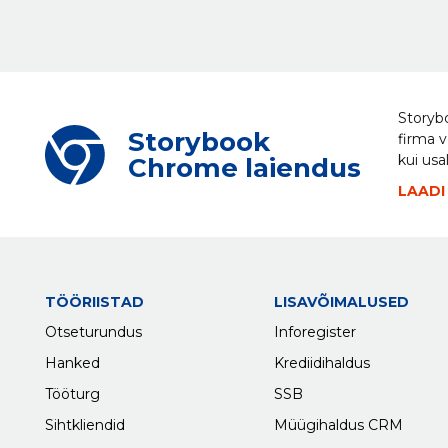
Storybo
Storybook
firma v
kui usa
Chrome laiendus
LAADI
TÖÖRIISTAD
LISAVÕIMALUSED
Otseturundus
Inforegister
Hanked
Krediidihaldus
Tööturg
SSB
Sihtkliendid
Müügihaldus CRM