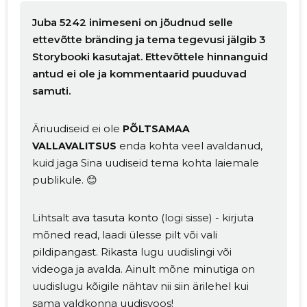
Juba 5242 inimeseni on jõudnud selle
ettevõtte bränding ja tema tegevusi jälgib 3
Storybooki kasutajat. Ettevõttele hinnanguid
antud ei ole ja kommentaarid puuduvad
samuti.
Äriuudiseid ei ole
PÕLTSAMAA
enda kohta veel avaldanud,
VALLAVALITSUS
kuid jaga Sina uudiseid tema kohta laiemale
publikule. 😊
Lihtsalt
ava tasuta konto
(logi sisse) - kirjuta
mõned read, laadi ülesse pilt või vali
pildipangast. Rikasta lugu uudislingi või
videoga ja avalda. Ainult mõne minutiga on
uudislugu kõigile nähtav nii siin ärilehel kui
sama valdkonna uudisvoos!