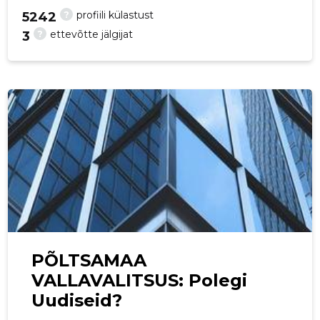
?
profiili külastust
5242
p
?
ettevõtte jälgijat
3
PÕLTSAMAA
VALLAVALITSUS: Polegi
Uudiseid?