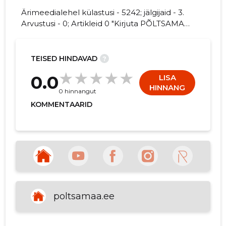
Ärimeedialehel külastusi - 5242; jälgijaid - 3.
Arvustusi - 0; Artikleid 0 "Kirjuta PÕLTSAMAA
VALLAVALITSUS kohta arvamuslugu!"
63
TEISED HINDAVAD
?
0.0
LISA
HINNANG
0 hinnangut
KOMMENTAARID
poltsamaa.ee