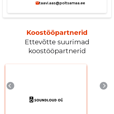
taavi.aas@poltsamaa.ee
Koostööpartnerid
Ettevõtte suurimad
koostööpartnerid