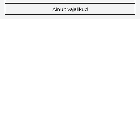
Ainult vajalikud
Storybook
Chrome laiendus
Storybooki laiendus ütleb Sulle, mis firma
veebilehel Sa parajasti viibid ja kui usaldusväärne
see firma täna on.
LAADI LAIENDUS ALLA