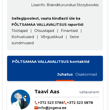
Lisainfo:
Bränditurundus Storybookis
Sellegipoolest, vaata kindlasti üle ka
PÕLTSAMAA VALLAVALITSUS raportid:
Töötajad
|
Otsustajad
|
Finantsid
|
Kohustused
|
Võrgustikud
|
Seire
sündmused
PÕLTSAMAA VALLAVALITSUS kontaktid
Juhatus
Osakonnad
Taavi Aas
vallavanem
+372 523 5786
+372 523 5878
info@jogeva.ee