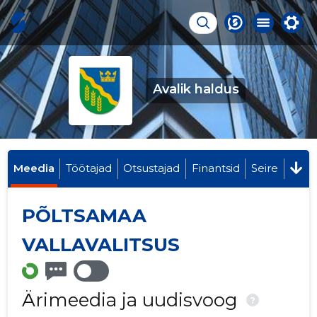
Avalik haldus
Meedia
Töötajad
Otsustajad
Finantsid
Seire
PÕLTSAMAA
VALLAVALITSUS
Ärimeedia ja uudisvoog
?