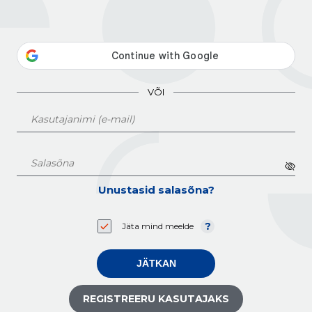
VÕI
Unustasid salasõna?
Jäta mind meelde
JÄTKAN
REGISTREERU KASUTAJAKS