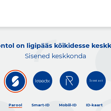
ntol on ligipääs kõikidesse kes
Sisened keskkonda
Parool
Smart-ID
Mobiil-ID
ID-kaart