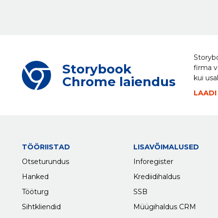
Storybo
Storybook
firma v
kui usa
Chrome laiendus
LAADI
TÖÖRIISTAD
LISAVÕIMALUSED
Otseturundus
Inforegister
Hanked
Krediidihaldus
Tööturg
SSB
Sihtkliendid
Müügihaldus CRM