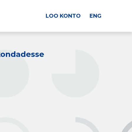
LOO KONTO
ENG
kkondadesse