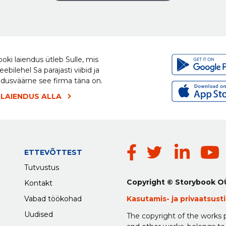
oki laiendus ütleb Sulle, mis
eebilehel Sa parajasti viibid ja
ldusväärne see firma täna on.
 LAIENDUS ALLA
ETTEVÕTTEST
Tutvustus
Copyright © Storybook O
Kontakt
Vabad töökohad
Kasutamis-
ja
privaatsus
Uudised
The copyright of the works p