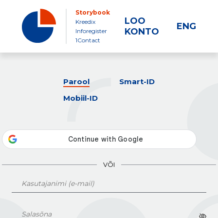
Storybook
LOO
Kreedix
ENG
KONTO
Inforegister
1Contact
Parool
Smart-ID
Mobiil-ID
VÕI