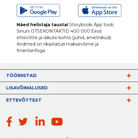
Näed helistaja tausta!
Storybooki Äpp toob
Sinuni
OTSEKONTAKTID
400 000 Eesti
ettevõtte ja isikute kohta (juhid, ametnikud).
Andmed on rikastatud maksevõime ja
finantsinfoga.
TÖÖRIISTAD
LISAVÕIMALUSED
ETTEVÕTTEST