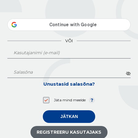
VÕI
Unustasid salasõna?
Jäta mind meelde
JÄTKAN
REGISTREERU KASUTAJAKS