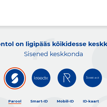
ntol on ligipääs kõikidesse kes
Sisened keskkonda
Parool
Smart-ID
Mobiil-ID
ID-kaart