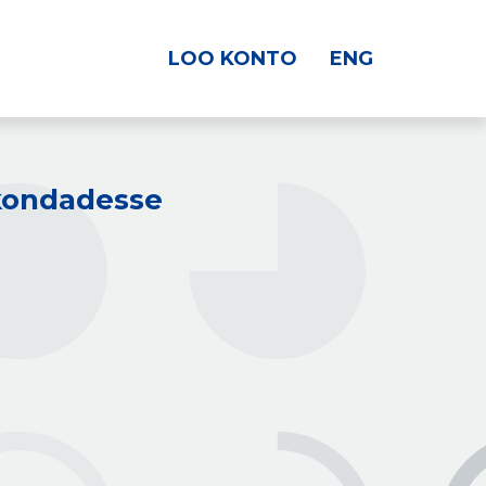
LOO KONTO
ENG
kkondadesse