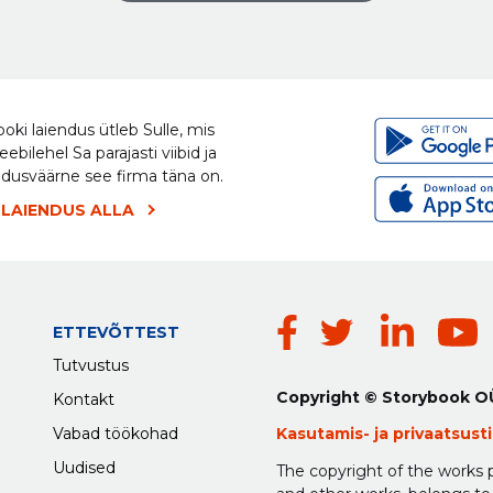
oki laiendus ütleb Sulle, mis
eebilehel Sa parajasti viibid ja
ldusväärne see firma täna on.
 LAIENDUS ALLA
ETTEVÕTTEST
Tutvustus
Copyright © Storybook O
Kontakt
Vabad töökohad
Kasutamis-
ja
privaatsus
Uudised
The copyright of the works p