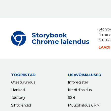
Storybo
Storybook
firma v
kui usa
Chrome laiendus
LAADI
TÖÖRIISTAD
LISAVÕIMALUSED
Otseturundus
Inforegister
Hanked
Krediidihaldus
Tööturg
SSB
Sihtkliendid
Müügihaldus CRM