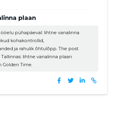
alinna plaan
a ööelu pühapäeval: lihtne vanalinna
likud kohakontrollid,
nded ja rahulik õhtulõpp. The post
allinnas: lihtne vanalinna plaan
n Golden Time.