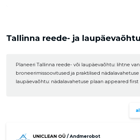
CHANGE
Tallinna reede- ja laupäevaõht
Planeeri Tallinna reede- või laupäevaõhtu: lihtne va
broneerimissoovitused ja praktilised nädalavahetuse
laupäevaõhtu: nädalavahetuse plaan appeared first
al
UNICLEAN OÜ
/ Andmerobot