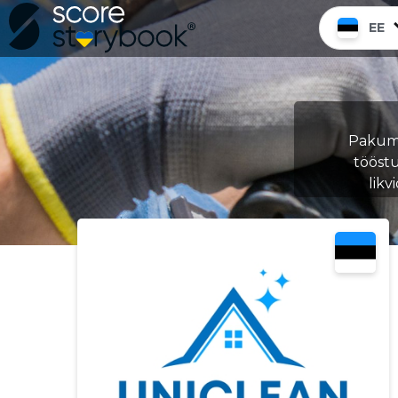
EE
Pakume
tööstu
likv