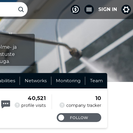
SIGN IN
lme- ja
istuste
suga.
abilities
Networks
Monitoring
Team
40,521
10
?
?
profile visits
company tracker
FOLLOW