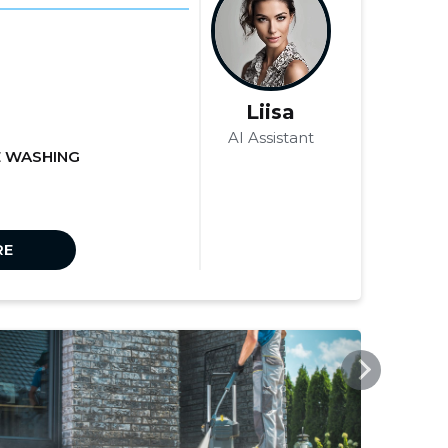
Liisa
AI Assistant
 WASHING
RE
UNICLEAN.EE