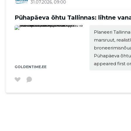
31.07.2026, 09:00
Pühapäeva õhtu Tallinnas: lihtne van
Planeeri Tallinn
marsruut, realist
broneerimisnõua
Pühapäeva õhtu T
appeared first o
GOLDENTIME.EE