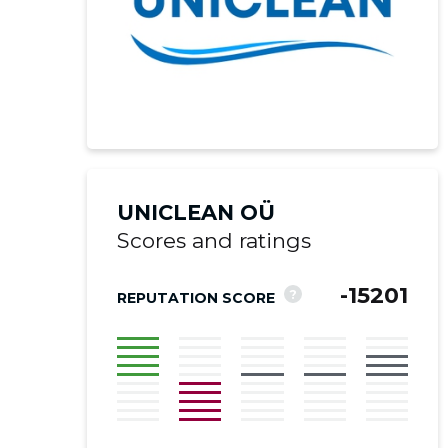
UNICLEAN OÜ
Scores and ratings
-15201
?
REPUTATION SCORE
Recipient's e-
Your commen