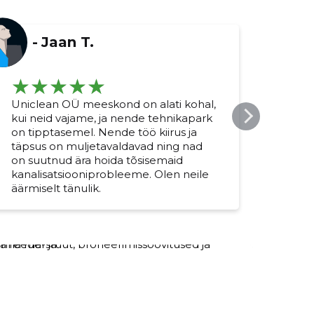
-
Jaan T.
Uniclean OÜ meeskond on alati kohal,
Unic
kui neid vajame, ja nende tehnikapark
ette
on tipptasemel. Nende töö kiirus ja
kiir
täpsus on muljetavaldavad ning nad
ummi
on suutnud ära hoida tõsisemaid
meil 
kanalisatsiooniprobleeme. Olen neile
taga
äärmiselt tänulik.