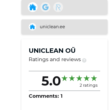
emptying of sediment pits
emergency work
maintenance/cleaning of car
washes
uniclean.ee
pressure washing of sewerage lines
and pipelines
sewerage
UNICLEAN OÜ
Ratings and reviews
?
5.0
2 ratings
Comments:
1