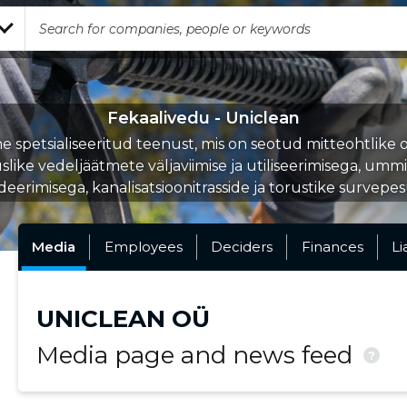
Fekaalivedu - Uniclean
 spetsialiseeritud teenust, mis on seotud mitteohtlike o
slike vedeljäätmete väljaviimise ja utiliseerimisega, umm
ideerimisega, kanalisatsioonitrasside ja torustike survepe
Media
Employees
Deciders
Finances
Li
UNICLEAN OÜ
Media page and news feed
?