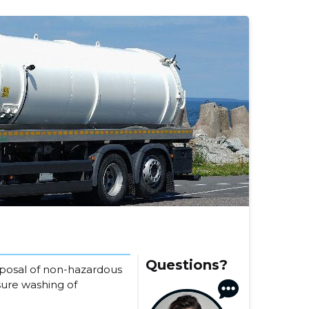
Questions?
isposal of non-hazardous
sure washing of