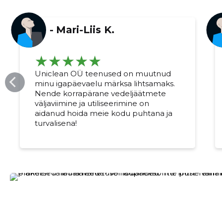
-
Mari-Liis K.
Uniclean OÜ teenused on muutnud
minu igapäevaelu märksa lihtsamaks.
Nende korrapärane vedeljäätmete
väljaviimine ja utiliseerimine on
aidanud hoida meie kodu puhtana ja
Change image description
turvalisena!