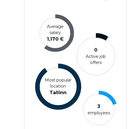
Average
salary
1,170 €
0
Active job
offers
Most popular
location
Tallinn
3
employees