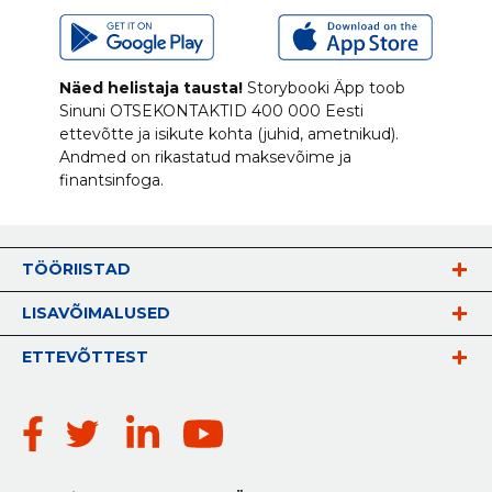
Näed helistaja tausta!
Storybooki Äpp toob
Sinuni
OTSEKONTAKTID
400 000 Eesti
ettevõtte ja isikute kohta (juhid, ametnikud).
Andmed on rikastatud maksevõime ja
finantsinfoga.
TÖÖRIISTAD
LISAVÕIMALUSED
ETTEVÕTTEST