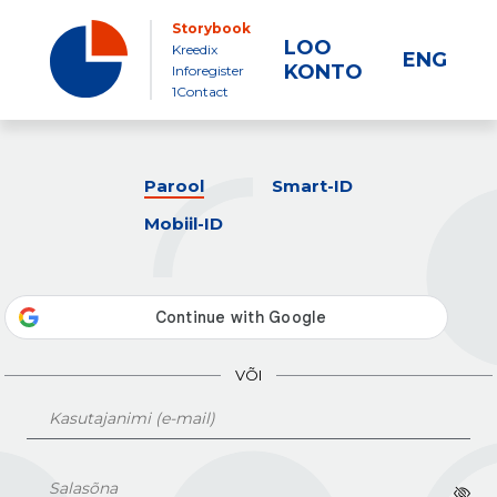
Storybook
LOO
Kreedix
ENG
KONTO
Inforegister
1Contact
Parool
Smart-ID
Mobiil-ID
VÕI