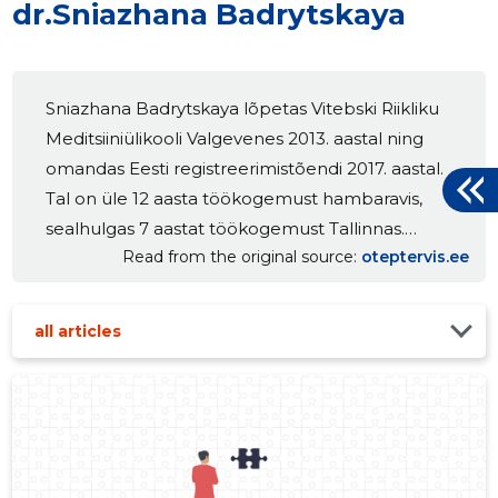
dr.Sniazhana Badrytskaya
Sniazhana Badrytskaya lõpetas Vitebski Riikliku
Meditsiiniülikooli Valgevenes 2013. aastal ning
omandas Eesti registreerimistõendi 2017. aastal.
Tal on üle 12 aasta töökogemust hambaravis,
sealhulgas 7 aastat töökogemust Tallinnas.
Read from the original source
oteptervis.ee
Sniazhana tegeleb terapeutilise, proteetilise ja
esteetilise hambaraviga. Oma töös peab ta väga
oluliseks individuaalset lähenemist, põhjalikku
all articles
konsultatsiooni ning patsiendile sobiva raviplaani
koostamist. Ta teostab täidiseid, juureravi,
proteesimist, kroone ning esteetilisi
restauratsioone. Sniazhana usub, et kaasaegne
hambaravi ei tähenda ainult hammaste ravi,