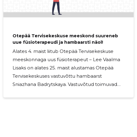
Otepää Tervisekeskuse meeskond suureneb
uue füsioterapeudi ja hambaarsti näol!
Alates 4. maist liitub Otepää Tervisekeskuse
meeskonnaga uus füsioterapeut – Lee Vaalma
Lisaks on alates 25. maist alustamas Otepää
Tervisekeskuses vastuvõttu hambaarst
Sniazhana Badrytskaya. Vastuvõtud toimuvad
kaks korda nädalas graafiku alusel. Aegu on
võimalik broneerida juba praegu telefonil 76 68
560 Olete oodatud vastuvõtule!