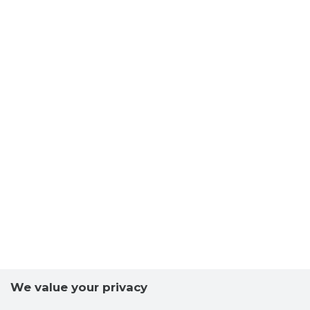
OTEPÄÄ 
Trustwor
We value your privacy