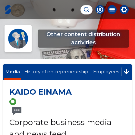
Other content distribution
activities
Media
History of entrepreneurship
Employees
KAIDO EINAMA
Corporate business media
and news feed