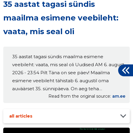
35 aastat tagasi sündis
maailma esimene veebileht:
vaata, mis seal oli
35 aastat tagasi sündis maailma esimene
veebileht: vaata, mis seal oli Uudised AM 6. august
2026 - 23:54 Pilt Täna on see päev! Maailma
esimene veebileht tähistab 6. augustil oma
auväärset 35. sünnipäeva. On aeg teha
Read from the original source
am.ee
kummardus tehnoloogia ajaloole ja vaadata, kust
kogu tänapäevane internetihullus alguse sai. 6.
augustil 1991. aastal avaldas Šveitsis asuva Euroopa
all articles
Tuumauuringute Keskuse (CERN) füüsik ja
teadlane Tim Berners-Lee maailma esimese