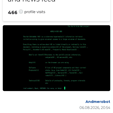
?
profile visits
466
Andmerobot
06.08.2026, 20:54