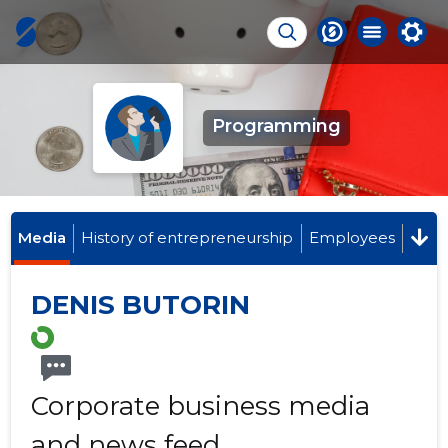
Programming
Media
History of entrepreneurship
Employees
DENIS BUTORIN
Corporate business media
and news feed