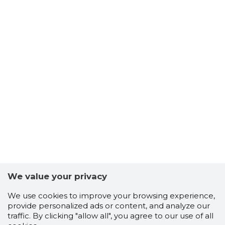
PELLE OÜ
Trustwor
We value your privacy
We use cookies to improve your browsing experience,
provide personalized ads or content, and analyze our
traffic. By clicking "allow all", you agree to our use of all