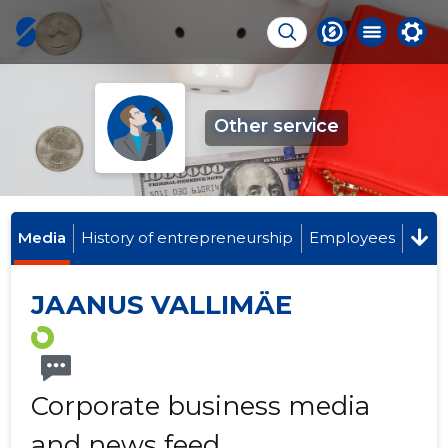
Other service
Media
History of entrepreneurship
Employees
JAANUS VALLIMÄE
Corporate business media
and news feed