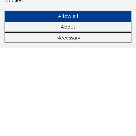
cookies.
Allow all
About
Necessary
Scorestorybook
Chrome