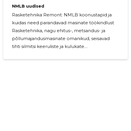
NMLB uudised
Rasketehnika Remont: NMLB koonustapid ja
kuidas need parandavad masinate töökindlust
Rasketehnika, nagu ehitus-, metsandus- ja
põllumajandusmasinate omanikud, seisavad
tihti silmitsi keeruliste ja kulukate
remonditöödega. Üks levinumaid probleeme,
mis võib masinate… The post NMLB uudised
appeared first on Lendtera - JVS OÜ.