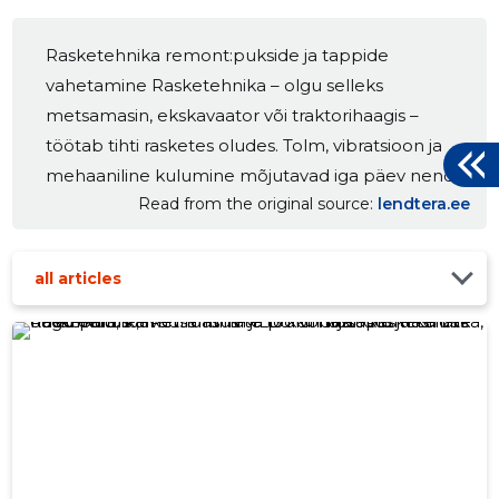
Rasketehnika remont:pukside ja tappide
vahetamine Rasketehnika – olgu selleks
metsamasin, ekskavaator või traktorihaagis –
töötab tihti rasketes oludes. Tolm, vibratsioon ja
mehaaniline kulumine mõjutavad iga päev nende
Read from the original source
lendtera.ee
töökindlust. Professionaalne rasketehnika remont,
… The post Rasketehnika remont: kuidas hoida
masinad töökorras ja kulud kontrolli all appeared
all articles
first on Lendtera - JVS OÜ.