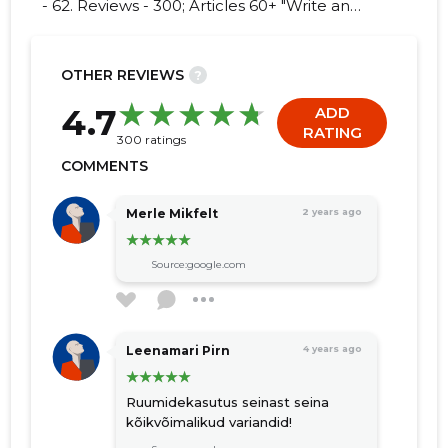
- 62. Reviews - 300; Articles 60+ "Write an
opinion on TARTU LINNAVALITSUS!"
OTHER REVIEWS
?
241
4.7
ADD
RATING
300 ratings
COMMENTS
Merle Mikfelt
2 years ago
Source:google.com
Leenamari Pirn
4 years ago
Ruumidekasutus seinast seina
kõikvõimalikud variandid!