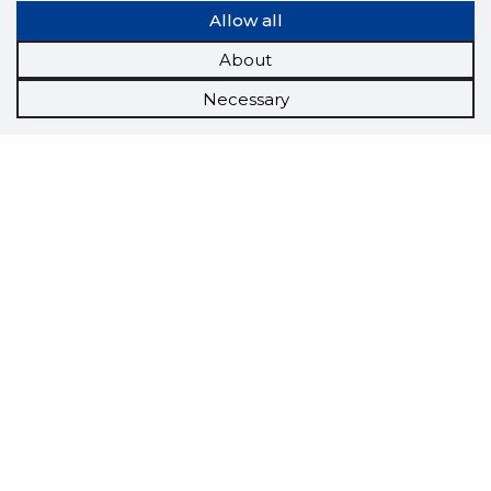
Allow all
About
Necessary
Scorestorybook
Chrome
extension