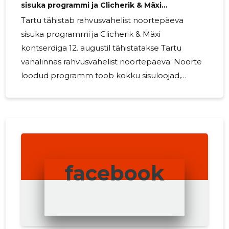
sisuka programmi ja Clicherik & Mäxi
kontserdiga
Tartu tähistab rahvusvahelist noortepäeva
sisuka programmi ja Clicherik & Mäxi
kontserdiga 12. augustil tähistatakse Tartu
vanalinnas rahvusvahelist noortepäeva. Noorte
loodud programm toob kokku sisuloojad,
loomehüppe projektis osalejad ja
noorteorganisatsioonid. Päev kulmineerub
Clicherik & Mäxi kontserdiga. Mari-Liis Koemets
6. august 2026
facebook