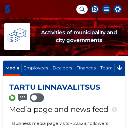
Activities of municipality and
city governments
Media
Employees
Deciders
Finances
Team
TARTU LINNAVALITSUS
Media page and news feed
?
Business media page visits - 22328; followers