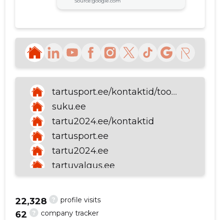
Source:google.com
f
Aarne Muttik
4 years ago
Source:google.com
tartusport.ee/kontaktid/tootajad
suku.ee
SEE MORE
tartu2024.ee/kontaktid
tartusport.ee
tartu2024.ee
tartuvalgus.ee
siuru.ee
ilmatsalu.ee
?
profile visits
22,328
tartu.ee/et
?
company tracker
62