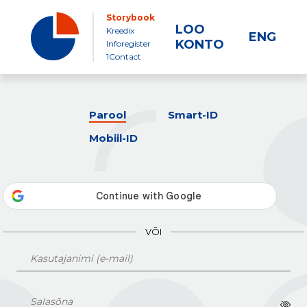
Storybook
LOO
Kreedix
ENG
KONTO
Inforegister
1Contact
Parool
Smart-ID
Mobiil-ID
VÕI