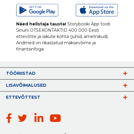
Näed helistaja tausta!
Storybooki Äpp toob
Sinuni
OTSEKONTAKTID
400 000 Eesti
ettevõtte ja isikute kohta (juhid, ametnikud).
Andmed on rikastatud maksevõime ja
finantsinfoga.
TÖÖRIISTAD
LISAVÕIMALUSED
ETTEVÕTTEST