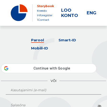
Storybook
LOO
Kreedix
ENG
KONTO
Inforegister
1Contact
Parool
Smart-ID
Mobiil-ID
VÕI