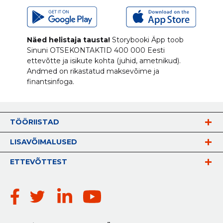
Näed helistaja tausta!
Storybooki Äpp toob
Sinuni
OTSEKONTAKTID
400 000 Eesti
ettevõtte ja isikute kohta (juhid, ametnikud).
Andmed on rikastatud maksevõime ja
finantsinfoga.
TÖÖRIISTAD
LISAVÕIMALUSED
ETTEVÕTTEST