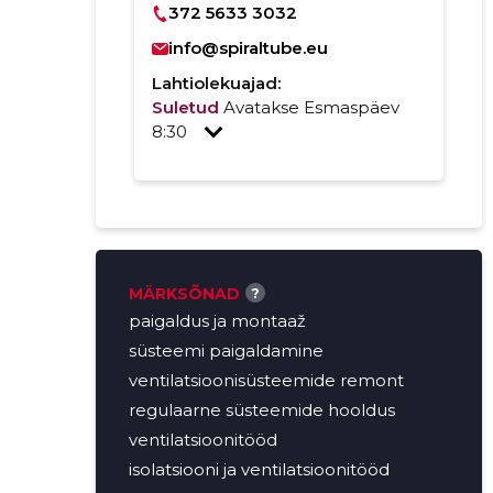
372 5633 3032
info@spiraltube.eu
Lahtiolekuajad:
Suletud
Avatakse Esmaspäev
8:30
MÄRKSÕNAD
?
paigaldus ja montaaž
süsteemi paigaldamine
ventilatsioonisüsteemide remont
regulaarne süsteemide hooldus
ventilatsioonitööd
isolatsiooni ja ventilatsioonitööd