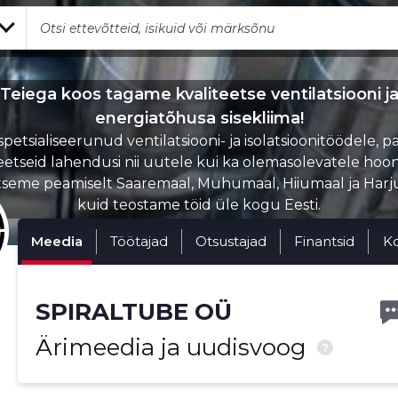
Teiega koos tagame kvaliteetse ventilatsiooni j
energiatõhusa sisekliima!
petsialiseerunud ventilatsiooni- ja isolatsioonitöödele, 
eetseid lahendusi nii uutele kui ka olemasolevatele hoon
seme peamiselt Saaremaal, Muhumaal, Hiiumaal ja Harj
kuid teostame töid üle kogu Eesti.
Meedia
Töötajad
Otsustajad
Finantsid
K
SPIRALTUBE OÜ
Ärimeedia ja uudisvoog
?