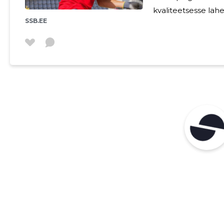
kvaliteetsesse lahe
SSB.EE
panustada kvalitee
milliseid eeliseid see võib tuua. 1. P
tervis Kvaliteetne ventilatsioonisüsteem tagab värske õhu
pideva vahetuse s
niiskuse ja lõhna