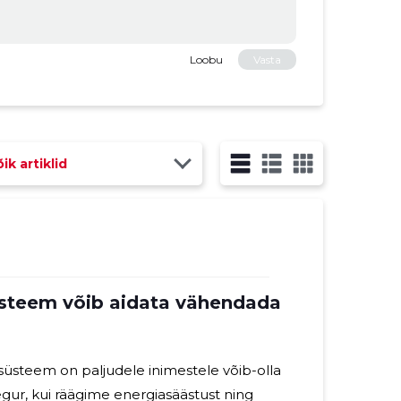
Loobu
Vasta
ik artiklid
süsteem võib aidata vähendada
isüsteem on paljudele inimestele võib-olla
tegur, kui räägime energiasäästust ning