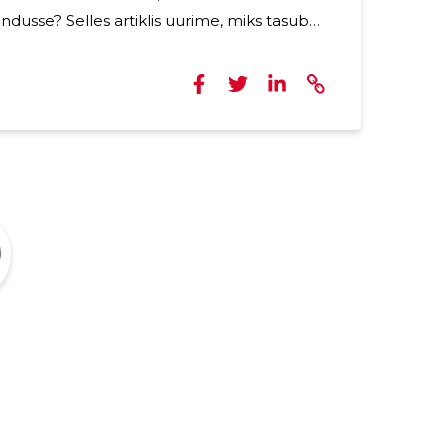
ndusse? Selles artiklis uurime, miks tasub
tsetesse ventilatsioonilahendustesse ning
arema siseõhu kvaliteet ja
iseruumides, eemaldades saastatud õhu,
d. See omakorda aitab vähendada õhus