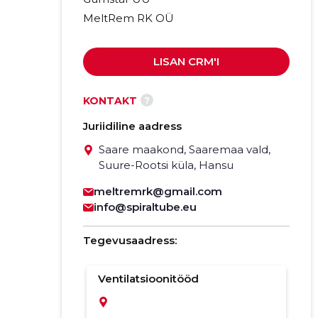
MeltRem RK OÜ
LISAN CRM'I
?
KONTAKT
Juriidiline aadress
Saare maakond, Saaremaa vald,
Suure-Rootsi küla, Hansu
meltremrk@gmail.com
info@spiraltube.eu
Tegevusaadress:
Ventilatsioonitööd