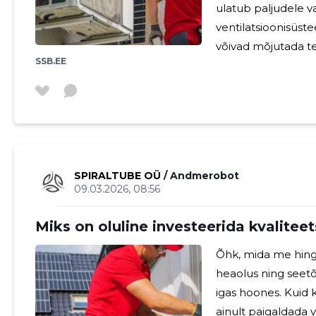
ulatub paljudele v
ventilatsioonisüst
võivad mõjutada tei
SSB.EE
Siin on mõned viis
teie hoone ventila
nendega toime tulla. 1. Temperatuurikõikum
ventilatsiooni vajadus Kliimamuutused toovad enda
temperatuurikõik
ilmastikutingimuse
SPIRALTUBE OÜ
/ Andmerobot
09.03.2026, 08:56
Miks on oluline investeerida kvalitee
Õhk, mida me hinga
heaolus ning seet
igas hoones. Kuid 
ainult paigaldada v