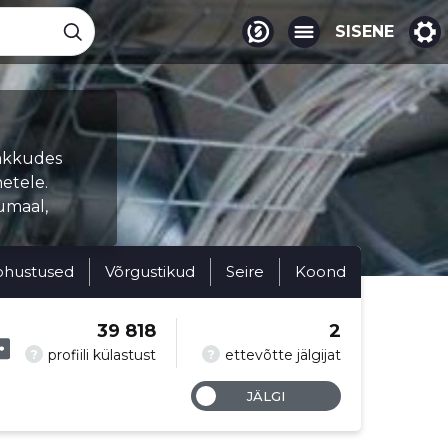
SISENE
a
pakkudes
etele.
umaal,
ohustused
Võrgustikud
Seire
Koond
39 818
2
?
?
profiili külastust
ettevõtte jälgijat
JÄLGI