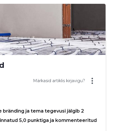
d
Märkasid artiklis kirjavigu?
 bränding ja tema tegevusi jälgib 2
hinnatud 5,0 punktiga ja kommenteeritud