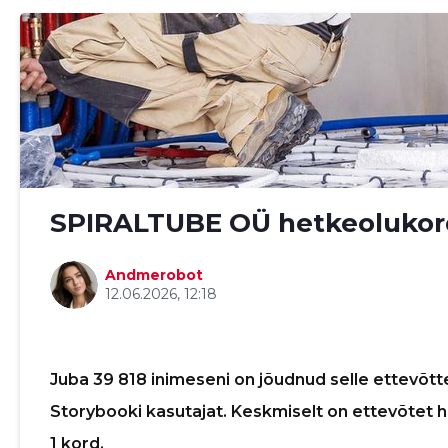
SPIRALTUBE OÜ hetkeolukor
Andmerobot
12.06.2026, 12:18
Sinu nimi
Sinu nimi
Sinu nimi
Sinu nimi
Juba 39 818 inimeseni on jõudnud selle ettevõtte
taar
Storybooki kasutajat. Keskmiselt on ettevõtet 
taar
taar
taar
1 kord.