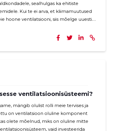
aldkondadele, sealhulgas ka ehitiste
eemidele. Kui te ei arva, et kliimamuutused
e hoone ventilatsiooni, siis mõelge uuesti.
id, kuidas kliimamuutused võivad mõjutada
tsioonisüsteemi ning mida saate teha, et
ised ja
ga kaasa
umised ning ekstreemsed
d. See tähendab, et
tsesse ventilatsioonisüsteemi?
me, mängib olulist rolli meie tervises ja
õttu on ventilatsioon oluline komponent
kas olete mõelnud, miks on oluline mitte
entilatsioonisüsteem, vaid investeerida