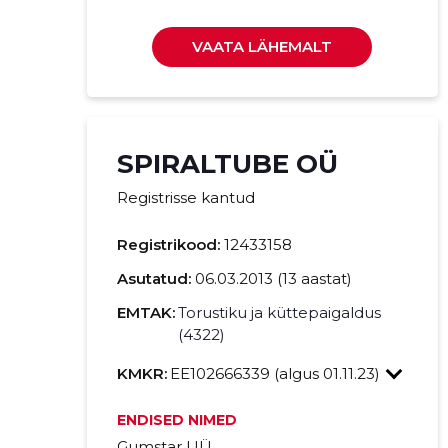
VAATA LÄHEMALT
SPIRALTUBE OÜ
Registrisse kantud
Registrikood:
12433158
Asutatud:
06.03.2013 (13 aastat)
EMTAK:
Torustiku ja küttepaigaldus
(4322)
KMKR:
EE102666339 (algus 01.11.23)
ENDISED NIMED
Gumstar UÜ