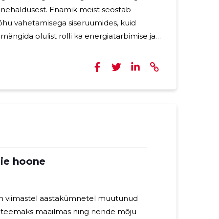
oonehaldusest. Enamik meist seostab
d õhu vahetamisega siseruumides, kuid
 mängida olulist rolli ka energiatarbimise ja -
nisüsteemid
amahukad ning halvasti optimeeritud.
steemid võivad töötada pidevalt, ilma et
etkevajadust. Selline pidev töö võib
t energiakulutamist, eriti kui ruumides ei
ie hoone
n viimastel aastakümnetel muutunud
s teemaks maailmas ning nende mõju