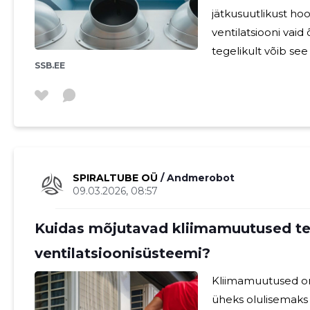
jätkusuutlikust h
ventilatsiooni vai
tegelikult võib see
SSB.EE
kulude vähendamisel. Traditsioonilised ventilatsioo
võivad olla energi
Näiteks vanemad sü
võetakse arvesse h
põhjustada tarbetu
viibi
SPIRALTUBE OÜ
/ Andmerobot
09.03.2026, 08:57
Kuidas mõjutavad kliimamuutused te
ventilatsioonisüsteemi?
Kliimamuutused o
üheks olulisemak