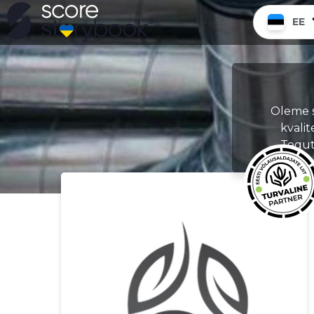
EE
Oleme s
kvalit
Tegut