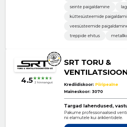
seinte paigaldamine
la
küttesüsteemide paigaldam
veesüsteemide paigaldamin
treppide ehitus
metallk
SRT TORU &
VENTILATSIOO
4.5
2 hinnangut
Krediidiskoor:
Piiripealne
Maineskoor:
3070
Targad lahendused, vast
Pakume professionaalseid ventila
nii elamutele kui äriklientidele.