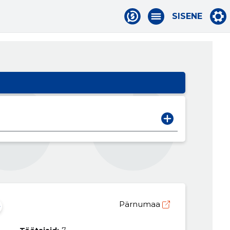
SISENE
Pärnumaa