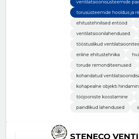
ventilatsioonisüsteemide pai
torusüsteemide hooldus ja 
ehitustehnilised eritööd
ventilatsioonilahendused
tööstuslikud ventilatsioonit
eriline ehitustehnika
hva
torude remonditeenused
kohandatud ventilatsioonidis
kohapealne objekti hindami
tööjooniste koostamine
paindlikud lahendused
STENECO VENT