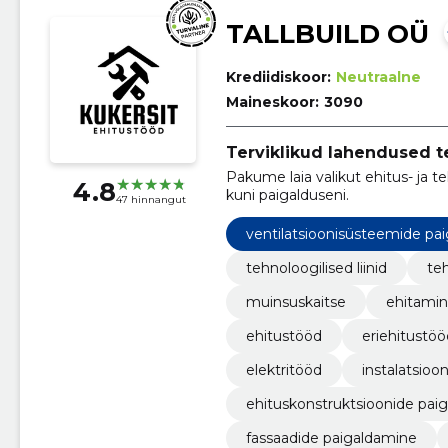
TALLBUILD OÜ
Krediidiskoor:
Neutraalne
Maineskoor:
3090
Terviklikud lahendused te
Pakume laia valikut ehitus- ja te
4.8
kuni paigalduseni.
47 hinnangut
ventilatsioonisüsteemide pa
tehnoloogilised liinid
te
muinsuskaitse
ehitami
ehitustööd
eriehitustöö
elektritööd
instalatsioo
ehituskonstruktsioonide pai
fassaadide paigaldamine