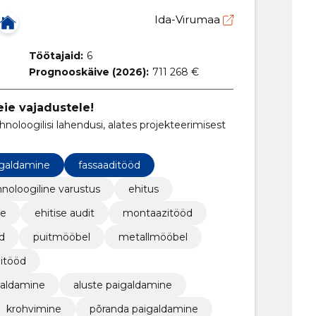
Ida-Virumaa
Töötajaid:
6
Prognooskäive (2026):
711 268 €
ie vajadustele!
hnoloogilisi lahendusi, alates projekteerimisest
igaldamine
fassaaditööd
hnoloogiline varustus
ehitus
ne
ehitise audit
montaazitööd
d
puitmööbel
metallmööbel
nitööd
galdamine
aluste paigaldamine
krohvimine
põranda paigaldamine