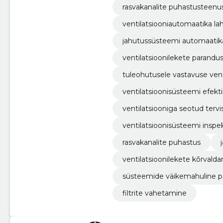
rasvakanalite puhastusteenu
ventilatsiooniautomaatika l
jahutussüsteemi automaatik
ventilatsioonilekete parandu
tuleohutusele vastavuse vent
ventilatsioonisüsteemi efekti
ventilatsiooniga seotud terv
ventilatsioonisüsteemi inspe
rasvakanalite puhastus
ventilatsioonilekete kõrvald
süsteemide väikemahuline p
filtrite vahetamine