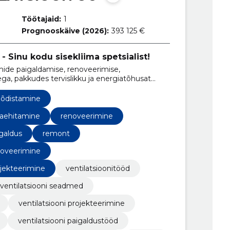
Töötajaid:
1
Prognooskäive (2026):
393 125 €
- Sinu kodu sisekliima spetsialist!
ide paigaldamise, renoveerimise,
ga, pakkudes tervislikku ja energiatõhusat
õõdistamine
jaehitamine
renoveerimine
galdus
remont
noveerimine
ojekteerimine
ventilatsioonitööd
ventilatsiooni seadmed
ventilatsiooni projekteerimine
ventilatsiooni paigaldustööd