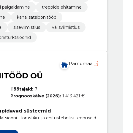
gi paigaldamine
treppide ehitamine
ine
kanalisatsioonitööd
e
siseviimistlus
välisviimistlus
onsturktsioonid
Pärnumaa
NITÖÖD OÜ
Töötajaid:
7
Prognooskäive (2026):
1 413 421 €
upidavad süsteemid
tsiooni-, torustiku- ja ehitustehnilisi teenuseid