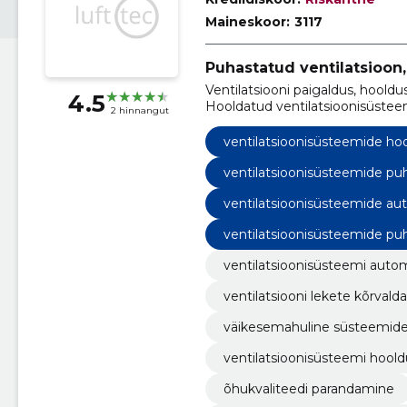
Maineskoor:
3117
Puhastatud ventilatsioon,
Ventilatsiooni paigaldus, hooldu
4.5
Hooldatud ventilatsioonisüsteem
2 hinnangut
ventilatsioonisüsteemide ho
ventilatsioonisüsteemide pu
ventilatsioonisüsteemide au
ventilatsioonisüsteemide p
ventilatsioonisüsteemi auto
ventilatsiooni lekete kõrval
väikesemahuline süsteemide
ventilatsioonisüsteemi hoold
õhukvaliteedi parandamine