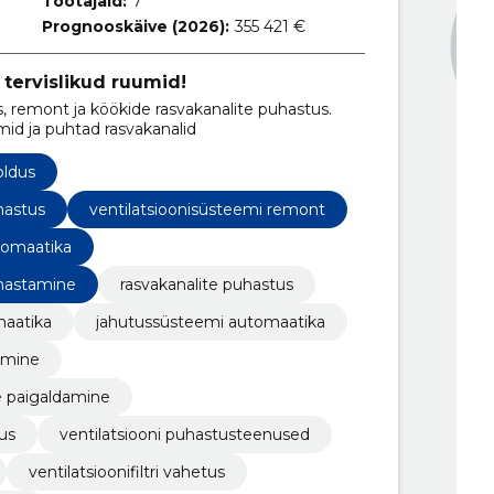
Töötajaid:
7
Prognooskäive (2026):
355 421 €
 tervislikud ruumid!
s, remont ja köökide rasvakanalite puhastus.
id ja puhtad rasvakanalid
oldus
hastus
ventilatsioonisüsteemi remont
tomaatika
uhastamine
rasvakanalite puhastus
maatika
jahutussüsteemi automaatika
damine
 paigaldamine
us
ventilatsiooni puhastusteenused
ventilatsioonifiltri vahetus