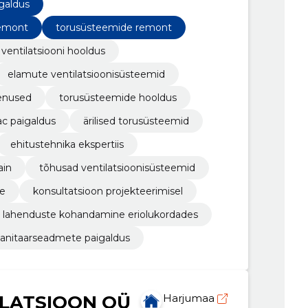
galdus
remont
torusüsteemide remont
ventilatsiooni hooldus
elamute ventilatsioonisüsteemid
eenused
torusüsteemide hooldus
c paigaldus
ärilised torusüsteemid
ehitustehnika ekspertiis
ain
tõhusad ventilatsioonisüsteemid
ne
konsultatsioon projekteerimisel
lahenduste kohandamine eriolukordades
sanitaarseadmete paigaldus
ILATSIOON OÜ
Harjumaa