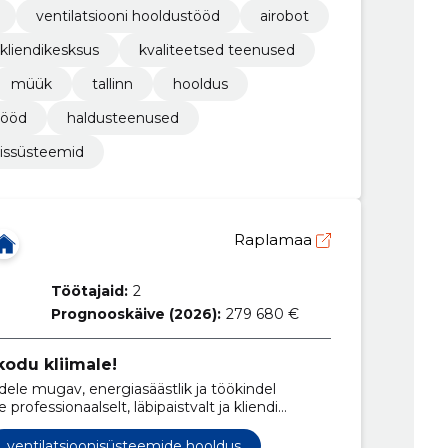
ventilatsiooni hooldustööd
airobot
kliendikesksus
kvaliteetsed teenused
müük
tallinn
hooldus
tööd
haldusteenused
missüsteemid
Raplamaa
Töötajaid:
2
Prognooskäive (2026):
279 680 €
odu kliimale!
ele mugav, energiasäästlik ja töökindel
professionaalselt, läbipaistvalt ja kliendi
 lahendusi, mis päriselt kestavad.
ventilatsioonisüsteemide hooldus