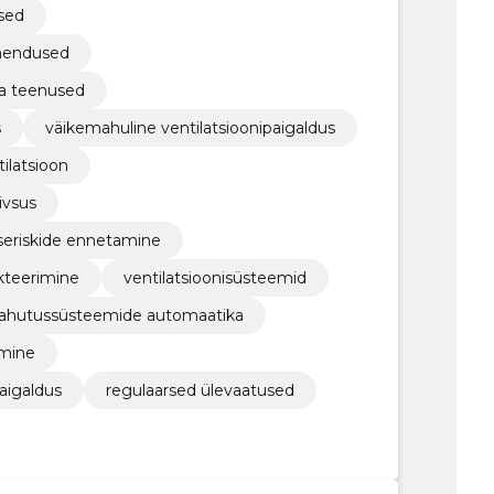
sed
ahendused
a teenused
s
väikemahuline ventilatsioonipaigaldus
ilatsioon
ivsus
iseriskide ennetamine
kteerimine
ventilatsioonisüsteemid
jahutussüsteemide automaatika
amine
aigaldus
regulaarsed ülevaatused