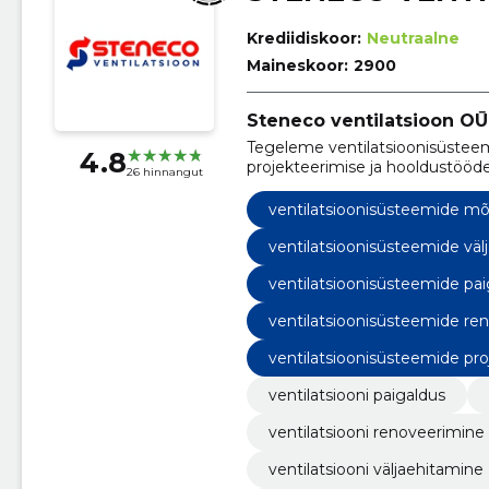
Krediidiskoor:
Neutraalne
Maineskoor:
2900
Steneco ventilatsioon OŪ 
Tegeleme ventilatsioonisüsteem
4.8
projekteerimise ja hooldustööde
26 hinnangut
siseõhku igas hoones.
ventilatsioonisüsteemide m
ventilatsioonisüsteemide väl
ventilatsioonisüsteemide pai
ventilatsioonisüsteemide re
ventilatsioonisüsteemide pr
ventilatsiooni paigaldus
ventilatsiooni renoveerimine
ventilatsiooni väljaehitamine