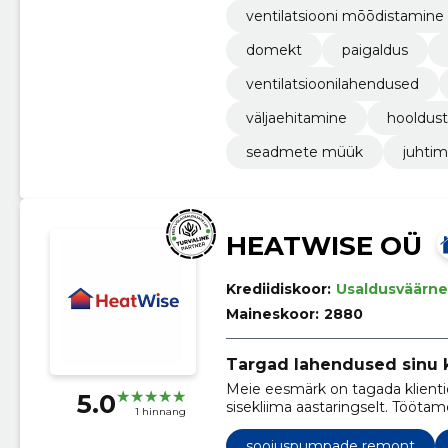
ventilatsiooni mōōdistamine
domekt
paigaldus
ventilatsioonilahendused
väljaehitamine
hooldus
seadmete müük
juhti
HEATWISE OÜ
Krediidiskoor:
Usaldusväärne
Maineskoor:
2880
Targad lahendused sinu k
Meie eesmärk on tagada klientid
5.0
sisekliima aastaringselt. Töötame 
1 hinnang
vajadustest lähtudes, et pakkuda
soojuspumpade remont