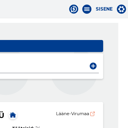
SISENE
Ü
Lääne-Virumaa