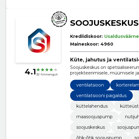
SOOJUSKESKUS
Krediidiskoor:
Usaldusväärne
Maineskoor:
4960
Küte, jahutus ja ventilats
Soojuskeskus on spetsialiseerun
4.1
projekteerimisele, müümisele ja 
32 hinnangut
jahutus kui ka ventilatsiooni s
ventilatsioon
korterela
ventilatsiooni paigaldus
küttelahendus
kütteüs
maasoojuspump
nutiju
soojuskeskus
soojuspu
õhk-õhk soojuspump
s