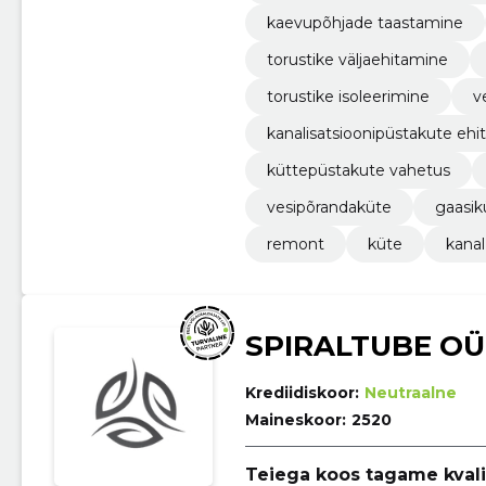
kaevupõhjade taastamine
torustike väljaehitamine
torustike isoleerimine
v
kanalisatsioonipüstakute eh
küttepüstakute vahetus
vesipõrandaküte
gaasik
remont
küte
kanal
SPIRALTUBE OÜ
Krediidiskoor:
Neutraalne
Maineskoor:
2520
Teiega koos tagame kvali