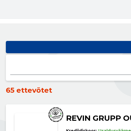
65 ettevõtet
REVIN GRUPP O
Krediidiskoor:
Usaldusväärne