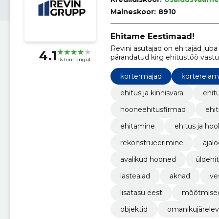
Maineskoor:
8910
Ehitame Eestimaad!
Revini asutajad on ehitajad jub
4.1
pärandatud kirg ehitustöö vast
16 hinnangut
ehitusettevõtte.
kortermajad
korterela
ehitus ja kinnisvara
ehit
hooneehitusfirmad
ehi
ehitamine
ehitus ja hoo
rekonstrueerimine
ajalo
avalikud hooned
üldehi
lasteaiad
aknad
ve
lisatasu eest
mõõtmise
objektid
omanikujärelev