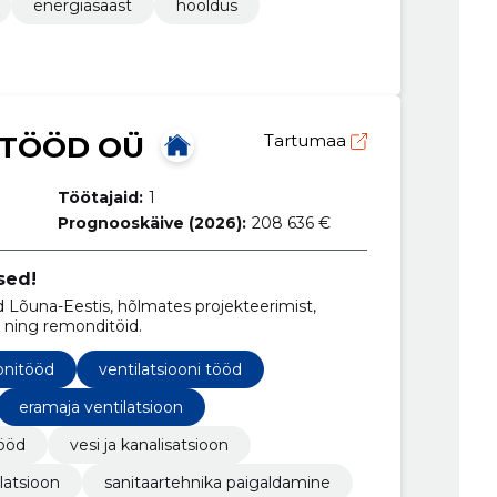
energiasääst
hooldus
UTÖÖD OÜ
Tartumaa
Töötajaid:
1
Prognooskäive (2026):
208 636 €
sed!
 Lõuna-Eestis, hõlmates projekteerimist,
i ning remonditöid.
oonitööd
ventilatsiooni tööd
eramaja ventilatsioon
ööd
vesi ja kanalisatsioon
latsioon
sanitaartehnika paigaldamine