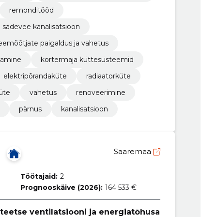
remonditööd
sadevee kanalisatsioon
eemõõtjate paigaldus ja vahetus
itamine
kortermaja küttesüsteemid
elektripõrandaküte
radiaatorküte
üte
vahetus
renoveerimine
pärnus
kanalisatsioon
Saaremaa
Töötajaid:
2
Prognooskäive (2026):
164 533 €
teetse ventilatsiooni ja energiatõhusa