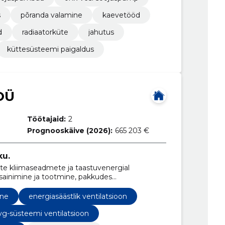
s
põranda valamine
kaevetööd
d
radiaatorküte
jahutus
küttesüsteemi paigaldus
OÜ
Töötajaid:
2
Prognooskäive (2026):
665 203 €
ku.
ste kliimaseadmete ja taastuvenergial
sainimine ja tootmine, pakkudes
e ning hoone rekonstrueerimise teenuseid.
ine
energiasäästlik ventilatsioon
vg-süsteemi ventilatsioon