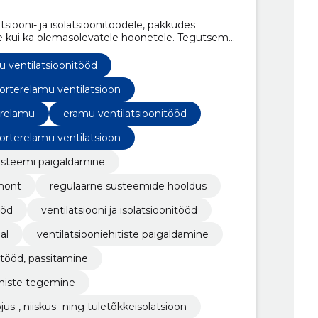
siooni- ja isolatsioonitöödele, pakkudes
ele kui ka olemasolevatele hoonetele. Tegutseme
 Hiiumaal ja Harjumaal, kuid teostame töid üle
 ventilatsioonitööd
orterelamu ventilatsioon
erelamu
eramu ventilatsioonitööd
orterelamu ventilatsioon
üsteemi paigaldamine
mont
regulaarne süsteemide hooldus
ööd
ventilatsiooni ja isolatsioonitööd
al
ventilatsiooniehitiste paigaldamine
tööd, passitamine
oniste tegemine
us-, niiskus- ning tuletõkkeisolatsioon