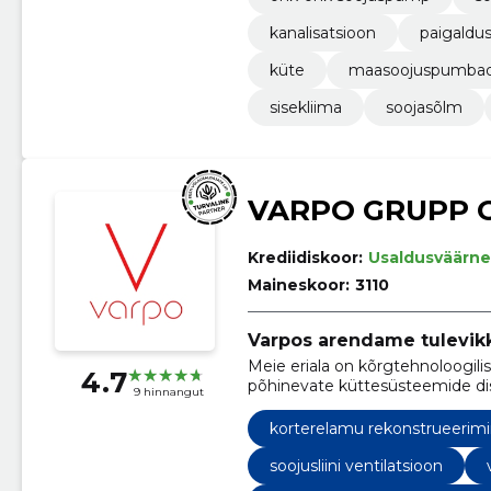
kanalisatsioon
paigaldu
küte
maasoojuspumba
sisekliima
soojasõlm
VARPO GRUPP 
Krediidiskoor:
Usaldusväärne
Maineskoor:
3110
Varpos arendame tulevik
Meie eriala on kõrgtehnoloogili
4.7
põhinevate küttesüsteemide di
9 hinnangut
energiatõhususe konsultatsioon
korterelamu rekonstrueerim
soojusliini ventilatsioon