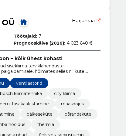
 OÜ
Harjumaa
Töötajaid:
7
Prognooskäive (2026):
4 023 640 €
ioon – kõik ühest kohast!
ud sisekliima terviklahenduste
paigaldamisele, hõlmates selles nii küte,
üsteemidega seotud teenuseid.
mu
ventilaatorid
bosch kliimatehnika
city kliima
teemi tasakaalustamine
maasoojus
htimine
päikeseküte
põrandaküte
mba hooldus
thermia
oojuspumbad
õhk-vesi soojuspump