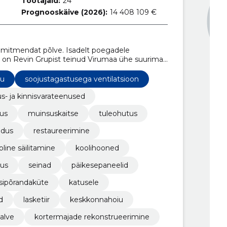
Töötajaid:
24
Prognooskäive (2026):
14 408 109 €
a mitmendat põlve. Isadelt poegadele
u on Revin Grupist teinud Virumaa ühe suurima
mu
soojustagastusega ventilatsioon
us- ja kinnisvarateenused
tus
muinsuskaitse
tuleohutus
ldus
restaureerimine
oline säilitamine
koolihooned
tus
seinad
päikesepaneelid
sipõrandaküte
katusele
d
lasketiir
keskkonnahoiu
alve
kortermajade rekonstrueerimine