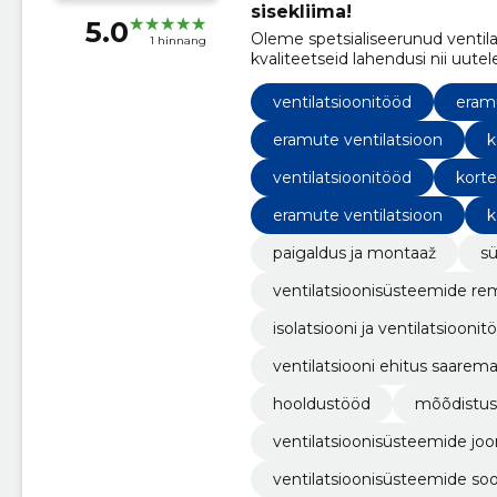
sisekliima!
5.0
Oleme spetsialiseerunud ventilat
1 hinnang
kvaliteetseid lahendusi nii uut
peamiselt Saaremaal, Muhumaal,
kogu Eesti.
ventilatsioonitööd
eramu
eramute ventilatsioon
k
ventilatsioonitööd
kort
eramute ventilatsioon
k
paigaldus ja montaaž
s
ventilatsioonisüsteemide re
isolatsiooni ja ventilatsioonit
ventilatsiooni ehitus saarema
hooldustööd
mõõdistus
ventilatsioonisüsteemide jo
ventilatsioonisüsteemide sooj