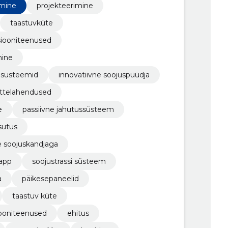
imine
projekteerimine
taastuvküte
siooniteenused
mine
nisüsteemid
innovatiivne soojuspüüdja
üttelahendused
e
passiivne jahutussüsteem
sutus
e soojuskandjaga
lapp
soojustrassi süsteem
a
päikesepaneelid
taastuv küte
iooniteenused
ehitus