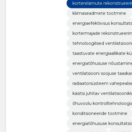
korterelamute rekonstrueer
kliimaseadmete tootmine
energiaefektiivsus konsultat
kortermajade rekonstrueeri
tehnoloogilised ventilatsioo
taastuvate energiaallikate k
energiatõhususe nõustamin
ventilatsiooni soojuse taaska
radiaatorsüsteem vahepeals
käsitsi juhitav ventilatsioonik
õhuvoolu kontrolltehnoloogi
konditsioneeride tootmine
energiatõhususe konsultats