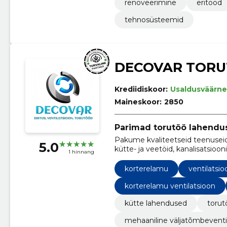
renoveerimine
eritööd
tehnosüsteemid
DECOVAR TOR
Krediidiskoor:
Usaldusväärne
Maineskoor:
2850
Parimad torutöö lahendu
Pakume kvaliteetseid teenuseid
5.0
kütte- ja veetöid, kanalisatsioon
1 hinnang
korterelamu
ventilatsi
korterelamu ventilatsioon
kütte lahendused
torut
mehaaniline väljatõmbeventi