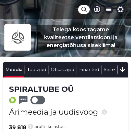
Teiega koos tagame
kvaliteetse ventilatsiooni ja
energiatõhusa sisekliima!
Meedia
Töötajad
Otsustajad
Finantsid
Seire
SPIRALTUBE OÜ
Ärimeedia ja uudisvoog
?
?
profiili külastust
39 818