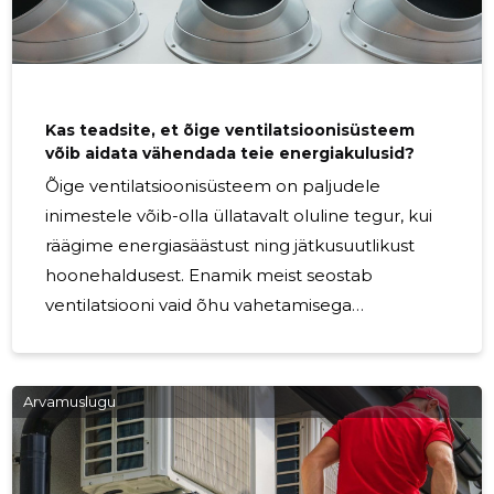
Kas teadsite, et õige ventilatsioonisüsteem
võib aidata vähendada teie energiakulusid?
Õige ventilatsioonisüsteem on paljudele
inimestele võib-olla üllatavalt oluline tegur, kui
räägime energiasäästust ning jätkusuutlikust
hoonehaldusest. Enamik meist seostab
ventilatsiooni vaid õhu vahetamisega
siseruumides, kuid tegelikult võib see mängida
olulist rolli ka energiatarbimise ja -kulude
vähendamisel. Traditsioonilised
Arvamuslugu
ventilatsioonisüsteemid võivad olla
energiamahukad ning halvasti optimeeritud.
Näiteks vanemad süsteemid võivad töötada