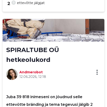
?
ettevõtte jälgijat
2
25
SPIRALTUBE OÜ
hetkeolukord
Andmerobot
12.06.2026, 12:18
Saaja e-mail
Juba 39 818 inimeseni on jõudnud selle
Sinu nimi
ettevõtte bränding ja tema tegevusi jälgib 2