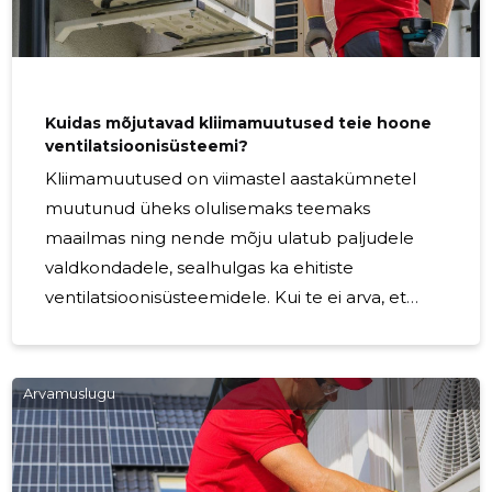
pidevalt, ilma et võetakse arvesse
hetkevajadust. Selline pidev töö võib põhjustada
tarbetut energiakulutamist, eriti kui ruumides ei
viibi
Kuidas mõjutavad kliimamuutused teie hoone
ventilatsioonisüsteemi?
Kliimamuutused on viimastel aastakümnetel
muutunud üheks olulisemaks teemaks
maailmas ning nende mõju ulatub paljudele
valdkondadele, sealhulgas ka ehitiste
ventilatsioonisüsteemidele. Kui te ei arva, et
kliimamuutused võivad mõjutada teie hoone
ventilatsiooni, siis mõelge uuesti. Siin on mõned
viisid, kuidas kliimamuutused võivad mõjutada
Arvamuslugu
teie hoone ventilatsioonisüsteemi ning mida
saate teha, et nendega toime tulla. 1.
Temperatuurikõikumised ja ventilatsiooni