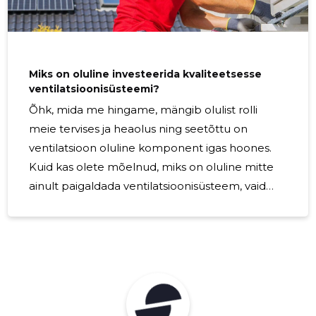
vajadus Kliimamuutused toovad endaga kaasa
temperatuurikõikumised ning ekstreemsed
ilmastikutingimused. See tähendab, et
Miks on oluline investeerida kvaliteetsesse
ventilatsioonisüsteemi?
Õhk, mida me hingame, mängib olulist rolli
meie tervises ja heaolus ning seetõttu on
ventilatsioon oluline komponent igas hoones.
Kuid kas olete mõelnud, miks on oluline mitte
ainult paigaldada ventilatsioonisüsteem, vaid
investeerida kvaliteetsesse lahendusse? Selles
artiklis uurime, miks tasub panustada
kvaliteetsetesse ventilatsioonilahendustesse
ning milliseid eeliseid see võib tuua. 1. Parema
siseõhu kvaliteet ja tervis Kvaliteetne
ventilatsioonisüsteem tagab värske õhu pideva