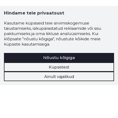
Hindame teie privaatsust
Kasutame küpsiseid teie sirvimiskogemuse
täiustamiseks, isikupärastatud reklaamide või sisu
pakkumiseks ja oma liikluse analüüsimiseks. Kui
klõpsate "nõustu kõigiga", nõustute kõikide meie
küpsiste kasutamisega.
Nõustu kõigiga
Küpsistest
Ainult vajalikud