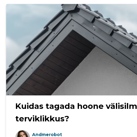
Sinu nimi
Sinu nimi
Kuidas tagada hoone välisilm
Sinu nimi
Sinu nimi
terviklikkus?
taar
taar
taar
taar
Andmerobot