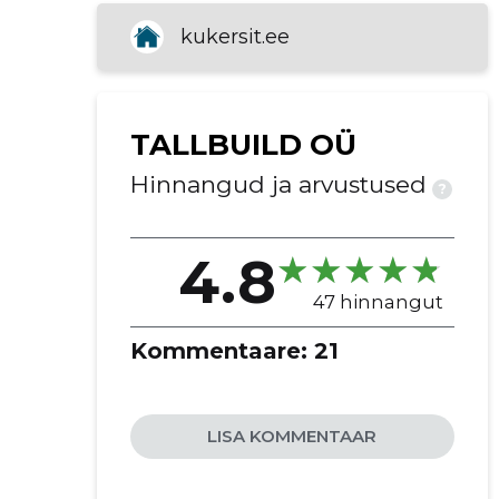
paigaldamine
kukersit.ee
aluste paigaldamine
fassaadide paigaldamine
krohvimine
TALLBUILD OÜ
põranda paigaldamine
seinte paigaldamine
Hinnangud ja arvustused
?
lagi paigaldamine
treppide ehitamine
4.8
küttesüsteemide paigaldamine
ventilatsioonisüsteemide
47 hinnangut
paigaldamine
kanalisatsioonitööd
Kommentaare:
21
veesüsteemide paigaldamine
siseviimistlus
välisviimistlus
LISA KOMMENTAAR
treppide ehitus
metallkonsturktsioonid