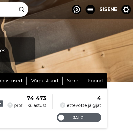
SISENE
tes
ohustused
Võrgustikud
Seire
Koond
74 473
4
?
?
profiili külastust
ettevõtte jälgijat
JÄLGI