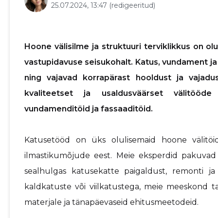
25.07.2024, 13:47
(redigeeritud)
Hoone välisilme ja struktuuri terviklikkus on ol
vastupidavuse seisukohalt. Katus, vundament j
ning vajavad korrapärast hooldust ja vajad
kvaliteetset ja usaldusväärset välitööd
vundamenditöid ja fassaaditöid.
Katusetööd on üks olulisemaid hoone välitöi
ilmastikumõjude eest. Meie eksperdid pakuvad
sealhulgas katusekatte paigaldust, remonti j
kaldkatuste või viilkatustega, meie meeskond t
materjale ja tänapäevaseid ehitusmeetodeid.