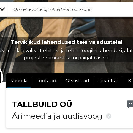
Terviklikud lahendused teie vajadustele!
kume laia valikut ehitus- ja tehnoloogilisi lahendusi, ala
projekteerimisest kuni paigalduseni.
Meedia
Töötajad
Otsustajad
Finantsid
K
TALLBUILD OÜ
Ärimeedia ja uudisvoog
?