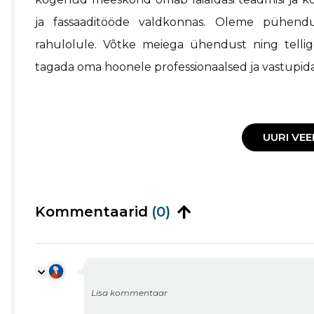
ja fassaaditööde valdkonnas. Oleme pühendun
rahulolule. Võtke meiega ühendust ning telli
tagada oma hoonele professionaalsed ja vastupida
UURI VEE
Kommentaarid
(0)