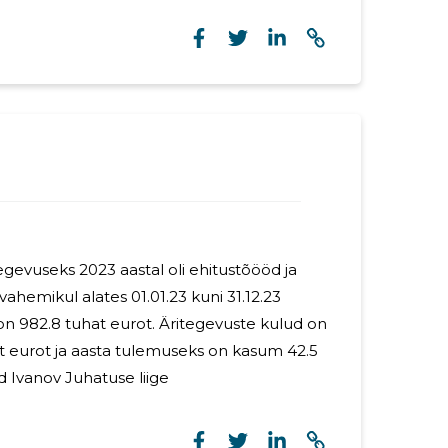
uanded, kuidas tagada ohutus
tamist on oluline teha põhjalik
vastada potentsiaalsed ohud ja välja töötada
smeetmed. Planeerige tööetapid, hinnake
ing
gevuseks 2023 aastal oli ehitustõööd ja
 on 982.8 tuhat eurot. Äritegevuste kulud on
at eurot ja aasta tulemuseks on kasum 42.5
tuhat eurot. Eduard Ivanov Juhatuse liige