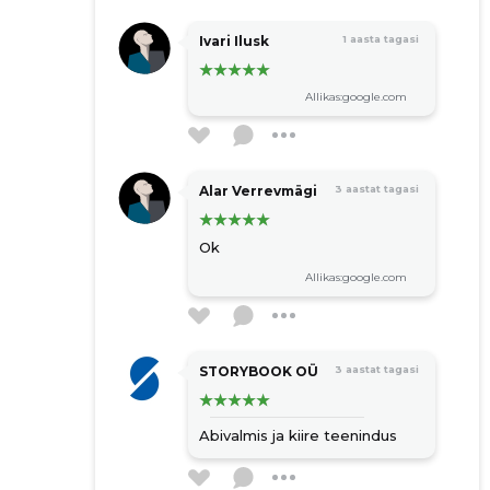
katusetööd
Ivari Ilusk
1 aasta tagasi
vundamenditööd
fassaaditööd
Allikas:google.com
põranda paigaldamine
lae paigaldamine
kanalisatsioonitööd
Alar Verrevmägi
3 aastat tagasi
ehitustööd
siseviimistlus
Ok
välisviimistlus
Allikas:google.com
eriehitustööd
STORYBOOK OÜ
3 aastat tagasi
Abivalmis ja kiire teenindus