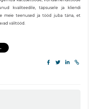
ud kvaliteedile, täpsusele ja kliendi
ge meie teenused ja tööd juba täna, et
vad välitööd.
L