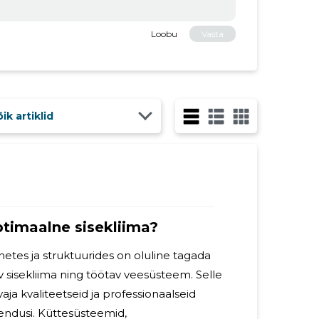
Loobu
Vasta
ik artiklid
timaalne sisekliima?
tes ja struktuurides on oluline tagada
v sisekliima ning töötav veesüsteem. Selle
ja kvaliteetseid ja professionaalseid
endusi. Küttesüsteemid,