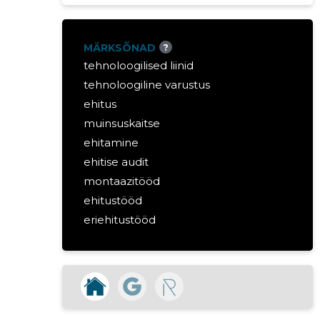
MÄRKSÕNAD
?
tehnoloogilised liinid
tehnoloogiline varustus
ehitus
muinsuskaitse
ehitamine
ehitise audit
montaazitööd
ehitustööd
eriehitustööd
puitmööbel
metallmööbel
elektritööd
instalatsioonitööd
ehituskonstruktsioonide