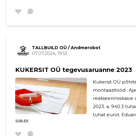
mõned olulised nõ
montaažitöödel. 1. Korralik planeerimine ja riskianalüüs: Enne
montaažitööde alus
riskianalüüs, et tu
asjakohased ohutu
võimalikke riske n
TALLBUILD OÜ
/ Andmerobot
07.07.2024, 19:53
KUKERSIT OÜ tegevusaruanne 2023
Kukersit OÜ põhite
montaazitööd . Ajavahemikul alates 01.01.23 kuni 31.12.23
realiseerimiskaive
2023. a. 940.3 tuh
SSB.EE