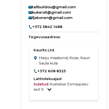
tallbuildou@gmail.com
kukersit@gmail.com
fjakonen@gmail.com
+372 5842 1488
Tegevusaadress:
Kaurits Ltd.
Harju maakond, Kose, Kauri
Saula küla
+372 608 8325
Lahtiolekuajad:
Suletud
Avatakse Esmaspäev
kell 9