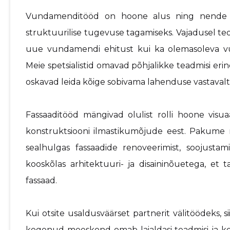
Vundamenditööd on hoone alus ning nende ko
struktuurilise tugevuse tagamiseks. Vajadusel t
uue vundamendi ehitust kui ka olemasoleva v
Meie spetsialistid omavad põhjalikke teadmisi e
oskavad leida kõige sobivama lahenduse vastavalt
Fassaaditööd mängivad olulist rolli hoone visu
konstruktsiooni ilmastikumõjude eest. Pakume 
sealhulgas fassaadide renoveerimist, soojusta
kooskõlas arhitektuuri- ja disaininõuetega, et
fassaad.
Kui otsite usaldusväärset partnerit välitöödeks, 
kogenud meeskond omab laialdasi teadmisi ja 