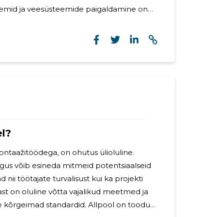
teemid ja veesüsteemide paigaldamine on
tusprotsessidest, mis tagavad hoone
kõlblikkuse. Küttesüsteemide
ks olulisemaid ehitusetappe, kuna see
oone soojusregulatsiooni ja
Kvaliteetne küttesüsteem tagab optimaalse
 vähendab küttekulusid ning loob
l?
ntaažitöödega, on ohutus ülioluline.
gus võib esineda mitmeid potentsiaalseid
 nii töötajate turvalisust kui ka projekti
rast on oluline võtta vajalikud meetmed ja
 kõrgeimad standardid. Allpool on toodud