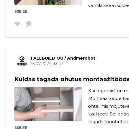
ventilatsioonisüs
SSB.EE
osa olulistest ehi
funktsionaalsuse ja elamis
paigaldamine on ü
mõjutab otseselt h
energiatõhusust. 
sisetemperatuuri,
TALLBUILD OÜ
/ Andmerobot
25.07.2024, 13:47
Kuidas tagada ohutus montaažitööde
Kui tegemist on mo
Montaažitööde käi
ohte, mis mõjutavad
kvaliteeti. Sellepä
tagada tööohutuse
SSB.EE