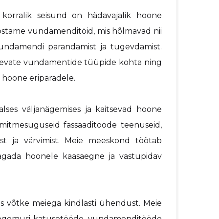
rralik seisund on hädavajalik hoone
eostame vundamenditöid, mis hõlmavad nii
undamendi parandamist ja tugevdamist.
rinevate vundamentide tüüpide kohta ning
 hoone eripäradele.
aalses väljanägemises ja kaitsevad hoone
mitmesuguseid fassaaditööde teenuseid,
mist ja värvimist. Meie meeskond töötab
 tagada hoonele kaasaegne ja vastupidav
siis võtke meiega kindlasti ühendust. Meie
kogemusi katusetööde, vundamenditööde