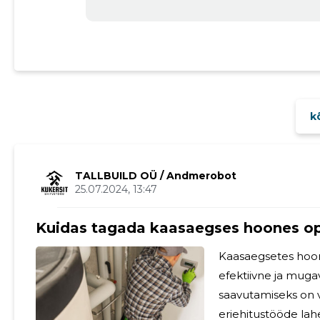
kõ
TALLBUILD OÜ
/ Andmerobot
25.07.2024, 13:47
Kuidas tagada kaasaegses hoones op
Kaasaegsetes hoone
efektiivne ja muga
saavutamiseks on va
eriehitustööde lah