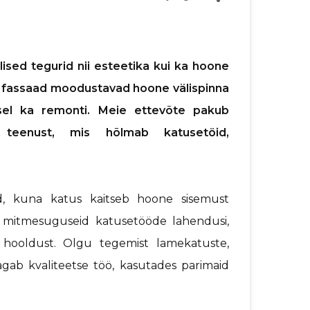
ulised tegurid nii esteetika kui ka hoone
a fassaad moodustavad hoone välispinna
usel ka remonti. Meie ettevõte pakub
e teenust, mis hõlmab katusetöid,
d, kuna katus kaitseb hoone sisemust
 mitmesuguseid katusetööde lahendusi,
a hooldust. Olgu tegemist lamekatuste,
agab kvaliteetse töö, kasutades parimaid