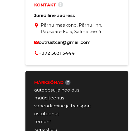
?
KONTAKT
Juriidiline aadress
Pärnu maakond, Pärnu linn,
Papsaare küla, Salme tee 4
outrustcar@gmail.com
+372 5631 5444
MÄRKSÕNAD
?
autopesu ja hooldus
müügiteenus
vahendamine ja transport
ostuteenus
remont
korrashoid