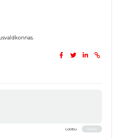
usvaldkonnas.
Loobu
Vasta