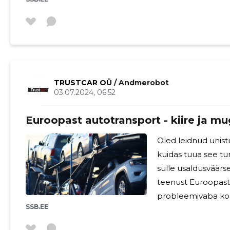
keda otsid. Kui oled huvitatud auto ostust, on oluline teha
põhjalik eeltöö nin
eelarvele. Trustca
mis aitab sul teha
meeskond jagab su
erinevate
TRUSTCAR OÜ
/ Andmerobot
03.07.2024, 06:52
Euroopast autotransport - kiire ja m
Oled leidnud unist
kuidas tuua see turv
sulle usaldusväärs
teenust Euroopast
probleemivaba koge
SSB.EE
teeb Trustcar auto
meeskond koosneb 