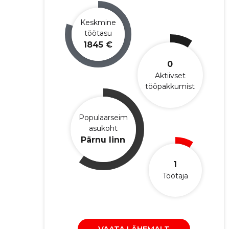
Keskmine
töötasu
1845 €
0
Aktiivset
tööpakkumist
Populaarseim
asukoht
Pärnu linn
1
Töötaja
VAATA LÄHEMALT