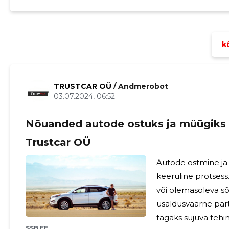
kõ
TRUSTCAR OÜ
/ Andmerobot
03.07.2024, 06:52
Nõuanded autode ostuks ja müügiks 
Trustcar OÜ
Autode ostmine ja
keeruline protsess
või olemasoleva sõ
usaldusväärne partn
tagaks sujuva tehin
SSB.EE