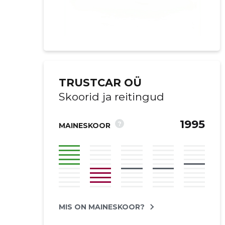
TRUSTCAR OÜ
Skoorid ja reitingud
1995
?
MAINESKOOR
Saaja e-mail
Saaja e-mail
Saaja e-mail
Saaja e-mail
Sinu kommen
Sinu kommen
Sinu kommen
Sinu kommen
MIS ON MAINESKOOR?