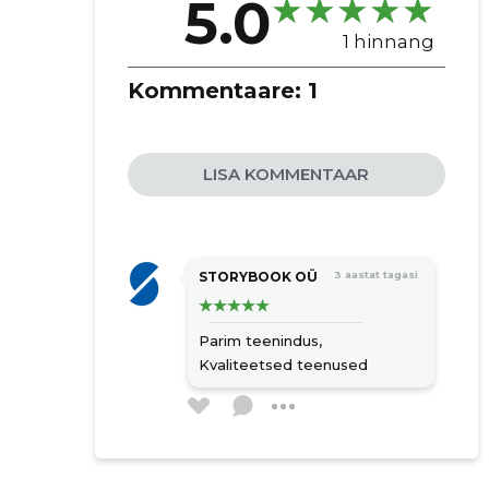
5.0
1 hinnang
Kommentaare:
1
LISA KOMMENTAAR
STORYBOOK OÜ
3 aastat tagasi
Parim teenindus,
Kvaliteetsed teenused