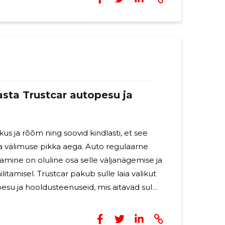
si teadmisi ja kogemusi rahvusvahelise
dkonnas. Oleme välja töötanud tõhusad ja
ilised lahendused, mis võimaldavad meil
sta Trustcar autopesu ja
us ja rõõm ning soovid kindlasti, et see
va välimuse pikka aega. Auto regulaarne
mine on oluline osa selle väljanägemise ja
ilitamisel. Trustcar pakub sulle laia valikut
pesu ja hooldusteenuseid, mis aitavad sul
st säilitada. Kõigepealt tuleb
pesemine pole vaid kosmeetiline küsimus.