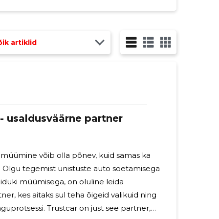
ik artiklid
- usaldusväärne partner
 müümine võib olla põnev, kuid samas ka
. Olgu tegemist unistuste auto soetamisega
iduki müümisega, on oluline leida
er, kes aitaks sul teha õigeid valikuid ning
guprotsessi. Trustcar on just see partner,