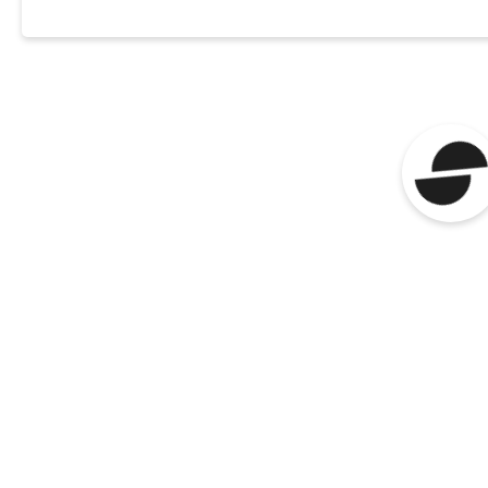
Korrapärane pesemi
eemaldab kahjulik
jääke ja soola. Tru
ka