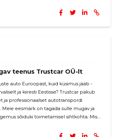
g leida auto, mis vastab sinu vajadustele ja
r pakub sulle professionaalset nõustamist,
 teadlikke otsuseid. Meie kogenud
lle väärtuslikke nõuandeid seoses
ugav teenus Trustcar OÜ-lt
uste auto Euroopast, kuid küsimus jääb -
aliselt ja kiiresti Eestisse? Trustcar pakub
et ja professionaalset autotranspordi
. Meie eesmärk on tagada sulle mugav ja
mus sõiduki toimetamisel sihtkohta. Mis
transpordi teenuse eriliseks? Meie
kogenud ja pühendunud spetsialistidest,