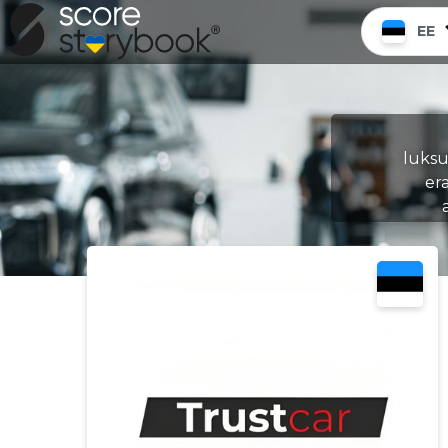
EE
luksu
er