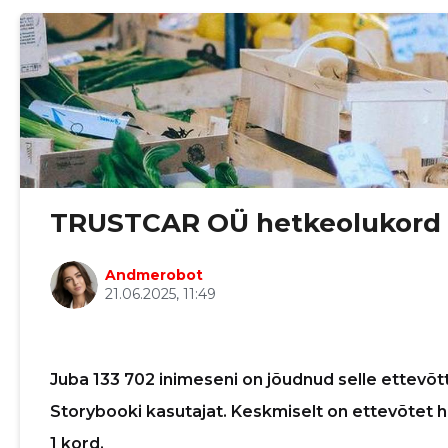
TRUSTCAR OÜ hetkeolukord
Andmerobot
Sinu nimi
21.06.2025, 11:49
Sinu nimi
Sinu nimi
Sinu nimi
taar
Juba 133 702 inimeseni on jõudnud selle ettevõtt
taar
taar
taar
Storybooki kasutajat. Keskmiselt on ettevõtet 
1 kord.