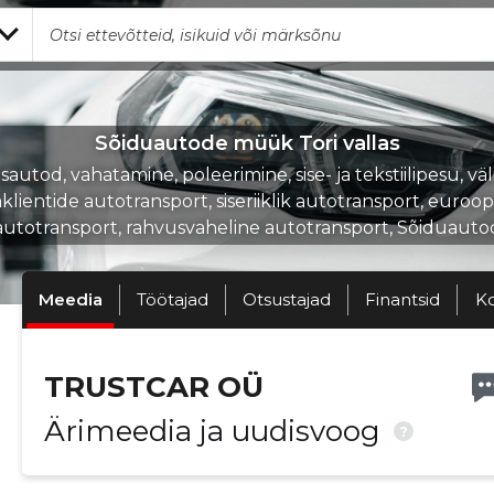
Sõiduautode müük Tori vallas
sautod, vahatamine, poleerimine, sise- ja tekstiilipesu, väl
aklientide autotransport, siseriiklik autotransport, euroop
autotransport, rahvusvaheline autotransport, Sõiduauto
Meedia
Töötajad
Otsustajad
Finantsid
K
TRUSTCAR OÜ
Ärimeedia ja uudisvoog
?