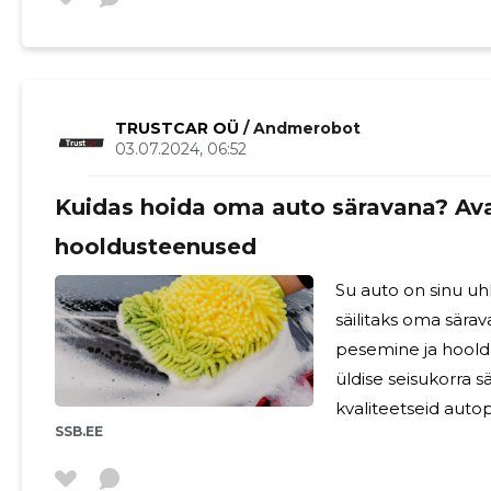
kes omavad laialda
autotranspordi val
optimaalsed logist
pakkuda kiiret ja
TRUSTCAR OÜ
/ Andmerobot
03.07.2024, 06:52
Kuidas hoida oma auto säravana? Ava
hooldusteenused
Su auto on sinu uhk
säilitaks oma sära
pesemine ja hoolda
üldise seisukorra sä
kvaliteetseid auto
SSB.EE
oma sõiduki ilu ja töökindlu
märkida, et auto 