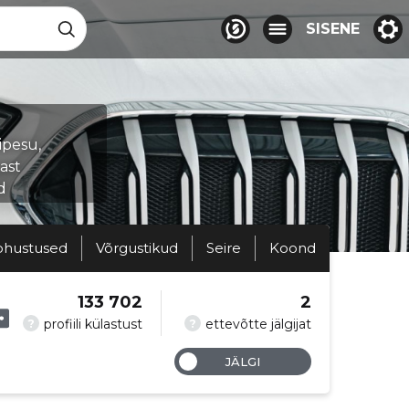
SISENE
ipesu,
ast
d
ohustused
Võrgustikud
Seire
Koond
133 702
2
?
?
profiili külastust
ettevõtte jälgijat
JÄLGI