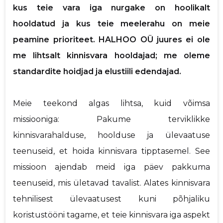
kus teie vara iga nurgake on hoolikalt
p
hooldatud ja kus teie meelerahu on meie
Saaja e-mail
peamine prioriteet. HALHOO OÜ juures ei ole
me lihtsalt kinnisvara hooldajad; me oleme
Sinu nimi
standardite hoidjad ja elustiili edendajad.
Sinu kommentaar
Meie teekond algas lihtsa, kuid võimsa
missiooniga: Pakume terviklikke
kinnisvarahalduse, hoolduse ja ülevaatuse
teenuseid, et hoida kinnisvara tipptasemel. See
missioon ajendab meid iga päev pakkuma
teenuseid, mis ületavad tavalist. Alates kinnisvara
tehnilisest ülevaatusest kuni põhjaliku
koristustööni tagame, et teie kinnisvara iga aspekt