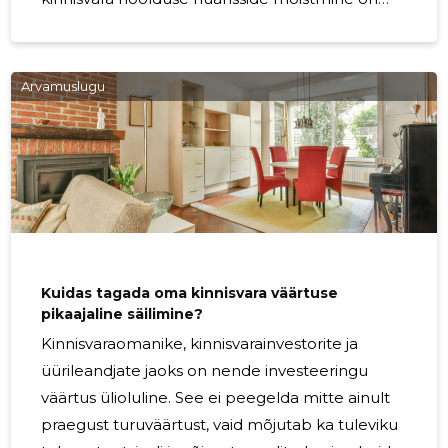
hädavajalik teie vara pikaealisuse jaoks.
Korrapärase hoolduse tähtsuse mõistmine
Regulaarne hooldus on võtmetähtsusega teie
Arvamuslugu
vara väärtuse säilitamisel. Hästi hooldatud
kinnisvara on üürnikele ja ostjatele atraktiivsem
ning selle väärtus säilib või kasvab aja jooksul.
Regulaarse hoolduse kaudu varajases
staadiumis probleemidele tähelepanu pöörates
saate ära hoida väikeste
Kuidas tagada oma kinnisvara väärtuse
pikaajaline säilimine?
Kinnisvaraomanike, kinnisvarainvestorite ja
üürileandjate jaoks on nende investeeringu
väärtus ülioluline. See ei peegelda mitte ainult
praegust turuväärtust, vaid mõjutab ka tuleviku