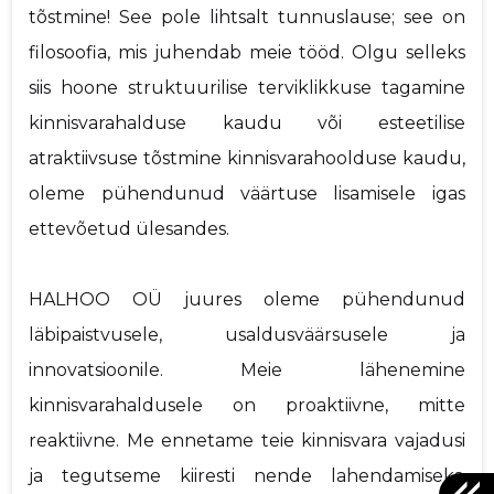
tõstmine! See pole lihtsalt tunnuslause; see on
filosoofia, mis juhendab meie tööd. Olgu selleks
siis hoone struktuurilise terviklikkuse tagamine
kinnisvarahalduse kaudu või esteetilise
atraktiivsuse tõstmine kinnisvarahoolduse kaudu,
oleme pühendunud väärtuse lisamisele igas
ettevõetud ülesandes.
HALHOO OÜ juures oleme pühendunud
läbipaistvusele, usaldusväärsusele ja
innovatsioonile. Meie lähenemine
kinnisvarahaldusele on proaktiivne, mitte
reaktiivne. Me ennetame teie kinnisvara vajadusi
ja tegutseme kiiresti nende lahendamiseks,