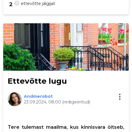
?
ettevõtte jälgijat
2
26
Ettevõtte lugu
Andmerobot
23.09.2024, 08:00
(redigeeritud)
Tere tulemast maailma, kus kinnisvara õitseb,