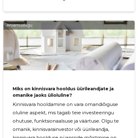
keeruliseks, mis näitab vajadust professionaalse
halduse järele. Siin on viis märki, mis viitavad, et
on aeg kaaluda kinnisvarahaldusfirma nagu
Arvamuslugu
HALHOO OÜ teenuste kasutamist. Igapäevane
tegevus on sinu jaoks üle jõu käiv Kinnisvara
haldamine nõuab olulist aja- ja
energiainvesteeringut. Kui leiad, et igapäevased
kinnisvarahalduse ülesanded segavad sinu
isiklikku elu või muid
Miks on kinnisvara hooldus üürileandjate ja
omanike jaoks ülioluline?
Kinnisvara hooldamine on vara omandiõiguse
oluline aspekt, mis tagab teie investeeringu
ohutuse, funktsionaalsuse ja väärtuse. Olgu te
omanik, kinnisvarainvestor või üürileandja,
kinnisvara hoolduse nüansside mõistmine on