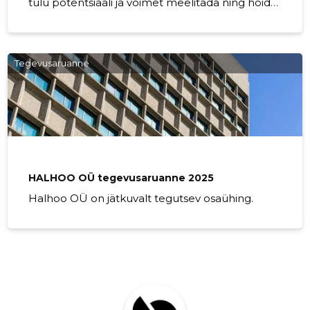
tulu potentsiaali ja võimet meelitada ning hoida
üürnikke. Konkurentsitihe linnakinnisvara turg
nõuab kinnisvara väärtuse säilitamist ja
suurendamist pikaajalise edu saavutamiseks.
Tegevusaruanne
Üks tõhusamaid strateegiaid kinnisvara väärtuse
säilitamiseks ja suurendamiseks on regulaarsed
ülevaatused. Need ülevaatused on proaktiivne
lähenemine kinnisvarahaldusele, tuvastades
potentsiaalsed probleemid enne, kui need
muutuvad
HALHOO OÜ tegevusaruanne 2025
Halhoo OÜ on jätkuvalt tegutsev osaühing.