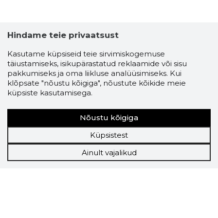
Hindame teie privaatsust
Kasutame küpsiseid teie sirvimiskogemuse
täiustamiseks, isikupärastatud reklaamide või sisu
pakkumiseks ja oma liikluse analüüsimiseks. Kui
klõpsate "nõustu kõigiga", nõustute kõikide meie
küpsiste kasutamisega.
Nõustu kõigiga
Küpsistest
Ainult vajalikud