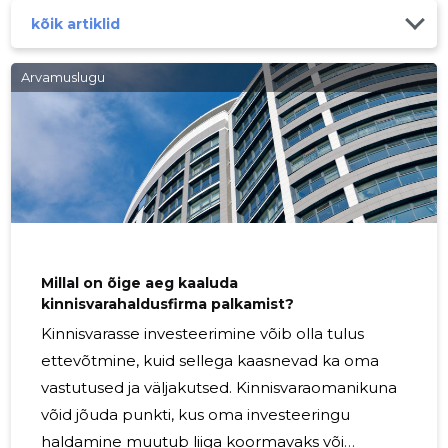
kõik artiklid
Arvamuslugu
Millal on õige aeg kaaluda
kinnisvarahaldusfirma palkamist?
Kinnisvarasse investeerimine võib olla tulus
ettevõtmine, kuid sellega kaasnevad ka oma
vastutused ja väljakutsed. Kinnisvaraomanikuna
võid jõuda punkti, kus oma investeeringu
haldamine muutub liiga koormavaks või