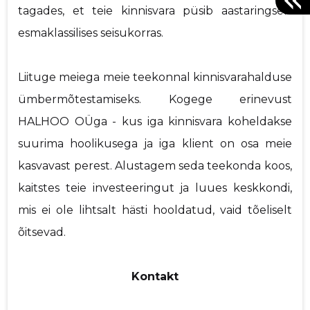
tagades, et teie kinnisvara püsib aastaringselt
esmaklassilises seisukorras.
Liituge meiega meie teekonnal kinnisvarahalduse
ümbermõtestamiseks. Kogege erinevust
HALHOO OÜga - kus iga kinnisvara koheldakse
suurima hoolikusega ja iga klient on osa meie
kasvavast perest. Alustagem seda teekonda koos,
kaitstes teie investeeringut ja luues keskkondi,
mis ei ole lihtsalt hästi hooldatud, vaid tõeliselt
õitsevad.
Kontakt