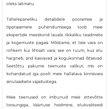
oleks laitmatu.
Tähelepaneliku detailidele pööramise ja
tipptasemele pühendumisega toob meie
ekspertide meeskond lauale rikkaliku teadmiste
ja kogemuste pagasi. Mõistame, et teie vara on
rohkem kui lihtsalt vara; see on ruum, kus elu
hargneb, ärid kasvavad ja kogukonnad õitsevad.
Seetõttu pakume teenuste valikut, mis on
kohandatud iga poolt meie hallatava kinnisvara
ainulaadsete vajadustega.
Meie teenused on imbunud meie ettevõtte
loosungiga, Väärtuse hoidmine, elukvaliteedi