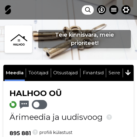
Teie kinnisvara, meie
prioriteet!
Meedia
Töötajad
Otsustajad
Finantsid
Seire
HALHOO OÜ
Ärimeedia ja uudisvoog
?
?
profiili külastust
895 881