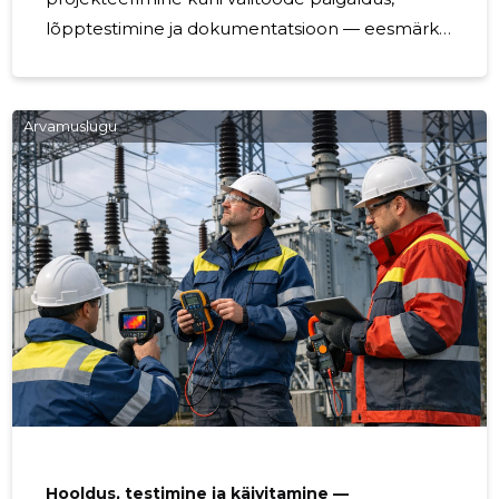
lõpptestimine ja dokumentatsioon — eesmärk
on tagada töökindel taristu ja sujuv
ehitusprotsess kogu ehituse vältel. Kellele sobib
Teenused on suunatud omavalitsustele,
Arvamuslugu
võrguettevõtetele, teleoperaatoritele,
arendajatele ja ehitusettevõtetele, kes vajavad
usaldusväärset partnerit võrkude
projekteerimine, ehitus ja paigaldus ülesannete
elluviimiseks. Mida pakutakse ja miks see
väärtuslik on Pakutakse integreeritud
lähenemist,
Hooldus, testimine ja käivitamine —