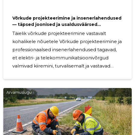
Võrkude projekteerimine ja insenerlahendused
— täpsed joonised ja usaldusväärsed
koormusarvutused
Täielik võrkude projekteerimine vastavalt
kohalikele nõuetele Võrkude projekteerimine ja
professionaalsed insenerlahendused tagavad,
et elektri- ja telekommunikatsioonivõrgud
valmivad kiiremini, turvalisemalt ja vastavad
kõigile tehnilistele nõuetele. Selged tehnilised
joonised ja täpsed koormusarvutused
vähendavad ehitusriske, lihtsustavad lubade
Arvamuslugu
saamist ning kiirendavad tööde alustamist. Kes
sellest kasu saab? Teenused sobivad
arendajatele, ehitusettevõtetele,
projekteerijatele, kinnisvarahalduritele ja
omavalitsustele, kes vajavad usaldusväärseid