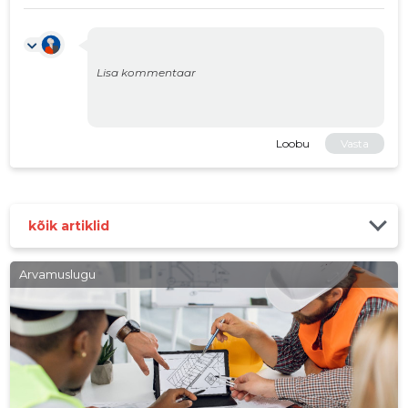
Loobu
Vasta
kõik artiklid
Arvamuslugu