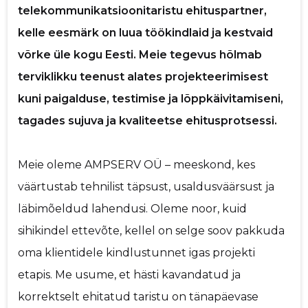
telekommunikatsioonitaristu ehituspartner,
p
kelle eesmärk on luua töökindlaid ja kestvaid
võrke üle kogu Eesti. Meie tegevus hõlmab
Saaja e-mail
terviklikku teenust alates projekteerimisest
kuni paigalduse, testimise ja lõppkäivitamiseni,
Sinu nimi
tagades sujuva ja kvaliteetse ehitusprotsessi.
Sinu kommentaar
Meie oleme AMPSERV OÜ – meeskond, kes
väärtustab tehnilist täpsust, usaldusväärsust ja
läbimõeldud lahendusi. Oleme noor, kuid
sihikindel ettevõte, kellel on selge soov pakkuda
oma klientidele kindlustunnet igas projekti
etapis. Me usume, et hästi kavandatud ja
korrektselt ehitatud taristu on tänapäevase