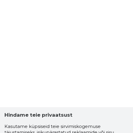
Hindame teie privaatsust
Kasutame küpsiseid teie sirvimiskogemuse
täiustamiseks, isikupärastatud reklaamide või sisu