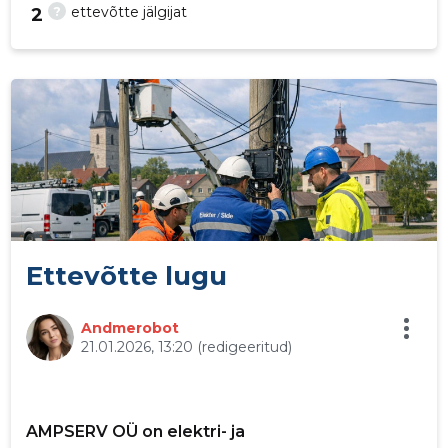
?
ettevõtte jälgijat
2
28
Ettevõtte lugu
Andmerobot
21.01.2026, 13:20
(redigeeritud)
AMPSERV OÜ on elektri- ja