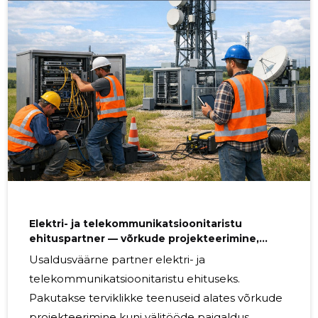
taristu. Kellele sobib Põhjalik lahendus on
suunatud võrguehituse ja taristu
projekteerijatele,
telekommunikatsioonifirmadele,
energiettevõtetele, ehitusettevõtetele ning
kohalikele omavalitsustele, kes vajavad
usaldusväärset ja ohutut partnerit
Elektri- ja telekommunikatsioonitaristu
ehituspartner — võrkude projekteerimine,
paigaldus ja testimine üle Eesti
Usaldusväärne partner elektri- ja
telekommunikatsioonitaristu ehituseks.
Pakutakse terviklikke teenuseid alates võrkude
projekteerimine kuni välitööde paigaldus,