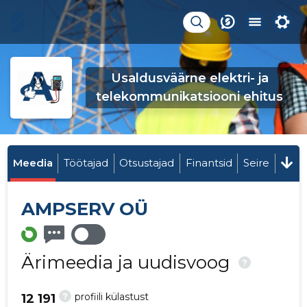
Usaldusväärne elektri- ja
telekommunikatsiooni ehitus
Meedia
Töötajad
Otsustajad
Finantsid
Seire
AMPSERV OÜ
Ärimeedia ja uudisvoog
?
?
profiili külastust
12 191