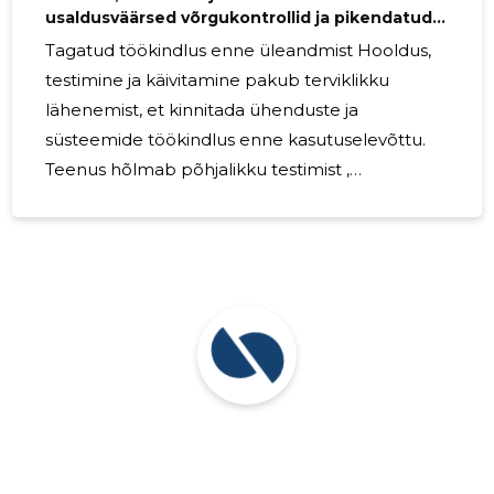
usaldusväärsed võrgukontrollid ja pikendatud
taristu eluiga
Tagatud töökindlus enne üleandmist Hooldus,
testimine ja käivitamine pakub terviklikku
lähenemist, et kinnitada ühenduste ja
süsteemide töökindlus enne kasutuselevõttu.
Teenus hõlmab põhjalikku testimist ,
struktureeritud käivitamist ning regulaarset
süsteemihooldust , millele lisanduvad
sihipärased võrgukontrollid — kõik selleks, et
vähendada rikkeohtu ja pikendada taristu
eluiga. Kes sellest kasu saab? Teenused on
mõeldud võrguoperaatoritele,
andmekeskustele, ettevõtetele ja
projektijuhtidele, kes vajavad kindlust, et
infrastruktuur toimib korrektselt alates
esialgsest