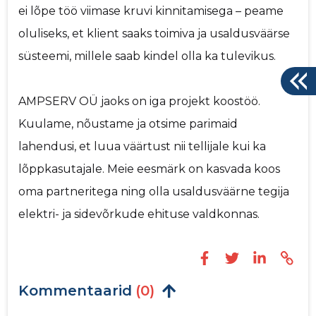
ei lõpe töö viimase kruvi kinnitamisega – peame
oluliseks, et klient saaks toimiva ja usaldusväärse
süsteemi, millele saab kindel olla ka tulevikus.
AMPSERV OÜ jaoks on iga projekt koostöö.
Kuulame, nõustame ja otsime parimaid
lahendusi, et luua väärtust nii tellijale kui ka
lõppkasutajale. Meie eesmärk on kasvada koos
oma partneritega ning olla usaldusväärne tegija
elektri- ja sidevõrkude ehituse valdkonnas.
Kommentaarid
(0)