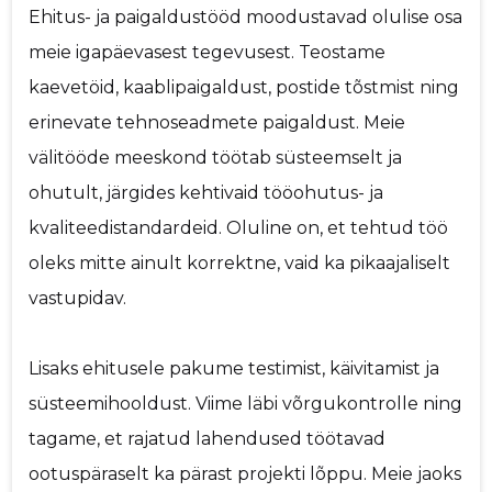
Ehitus- ja paigaldustööd moodustavad olulise osa
meie igapäevasest tegevusest. Teostame
kaevetöid, kaablipaigaldust, postide tõstmist ning
erinevate tehnoseadmete paigaldust. Meie
välitööde meeskond töötab süsteemselt ja
ohutult, järgides kehtivaid tööohutus- ja
kvaliteedistandardeid. Oluline on, et tehtud töö
oleks mitte ainult korrektne, vaid ka pikaajaliselt
vastupidav.
Lisaks ehitusele pakume testimist, käivitamist ja
süsteemihooldust. Viime läbi võrgukontrolle ning
tagame, et rajatud lahendused töötavad
ootuspäraselt ka pärast projekti lõppu. Meie jaoks