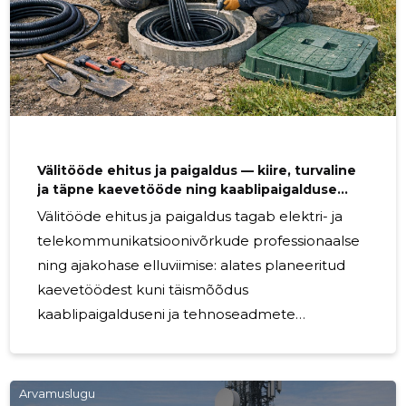
võrgulahendusi ja tehnilisi
Välitööde ehitus ja paigaldus — kiire, turvaline
ja täpne kaevetööde ning kaablipaigalduse
lahendus
Välitööde ehitus ja paigaldus tagab elektri- ja
telekommunikatsioonivõrkude professionaalse
ning ajakohase elluviimise: alates planeeritud
kaevetöödest kuni täismõõdus
kaablipaigalduseni ja tehnoseadmete
paigalduseni. Tõhus töökorraldus ja ohutus on
prioriteedid, mis aitavad õigeaegselt täita
ehitusgraafikut ning tagada pikaajaline ja kindel
Arvamuslugu