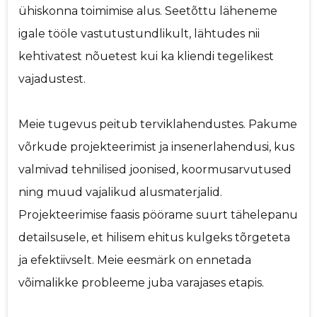
ühiskonna toimimise alus. Seetõttu läheneme
igale tööle vastutustundlikult, lähtudes nii
kehtivatest nõuetest kui ka kliendi tegelikest
vajadustest.
Meie tugevus peitub terviklahendustes. Pakume
võrkude projekteerimist ja insenerlahendusi, kus
valmivad tehnilised joonised, koormusarvutused
ning muud vajalikud alusmaterjalid.
Projekteerimise faasis pöörame suurt tähelepanu
detailsusele, et hilisem ehitus kulgeks tõrgeteta
ja efektiivselt. Meie eesmärk on ennetada
võimalikke probleeme juba varajases etapis.