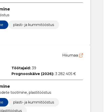
tmine
ööstus
ne
plasti- ja kummitööstus
Hiiumaa
Töötajaid:
39
Prognooskäive (2026):
3 282 405 €
tmine
oodete tootmine, plastitööstus
ne
plasti- ja kummitööstus
plastitööstus