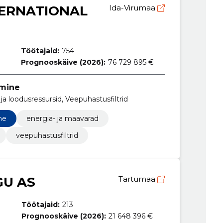
ERNATIONAL
Ida-Virumaa
Töötajaid:
754
Prognooskäive (2026):
76 729 895 €
tmine
a loodusressursid, Veepuhastusfiltrid
ne
energia- ja maavarad
veepuhastusfiltrid
U AS
Tartumaa
Töötajaid:
213
Prognooskäive (2026):
21 648 396 €