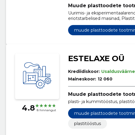
Muude plasttoodete too
Uurimis- ja eksperimentaalaren
eriotstarbelised masinad, Plast
muude plasttoodete tootmi
ESTELAXE OÜ
Krediidiskoor:
Usaldusväärne
Maineskoor:
12 060
Muude plasttoodete too
plasti- ja kummitööstus, plastit
4.8
8 hinnangut
muude plasttoodete tootmi
plastitööstus