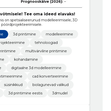
Prognooskäive (2026):
–
võtmisele! Tee oma ideed elavaks!
is on spetsialiseerunud modelleerimisele, 3D
a pöördprojekteerimisele.
ne
3d printimine
modelleerimine
rojekteerimine
tehnoloogiad
rintimine
multivärviline printimine
ine
kohandamine
e
digitaalne 3d modelleerimine
optimeerimine
cad konverteerimine
süsinikkiud
biolagunevad valikud
3d printimine eestis
3dmudel