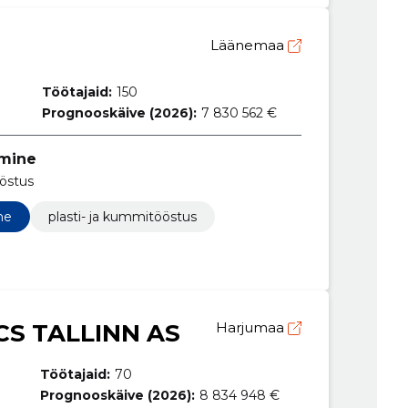
Läänemaa
Töötajaid:
150
Prognooskäive (2026):
7 830 562 €
tmine
ööstus
ne
plasti- ja kummitööstus
CS TALLINN AS
Harjumaa
Töötajaid:
70
Prognooskäive (2026):
8 834 948 €