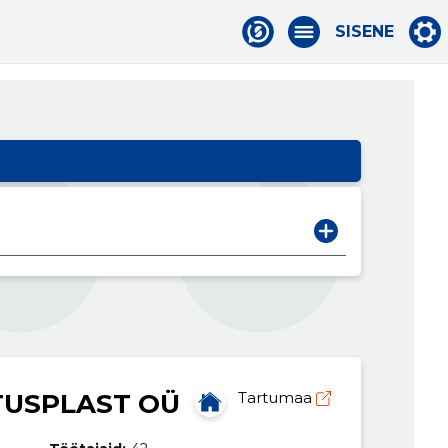
SISENE
USPLAST OÜ
Tartumaa