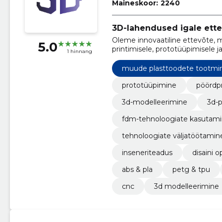
Maineskoor:
2240
3D-lahendused igale ette
Oleme innovaatiline ettevõte, m
5.0
printimisele, prototüüpimisele j
1 hinnang
muude plasttoodete tootmi
prototüüpimine
pöördp
3d-modelleerimine
3d-p
fdm-tehnoloogiate kasutam
tehnoloogiate väljatöötamin
inseneriteadus
disaini 
abs & pla
petg & tpu
cnc
3d modelleerimine