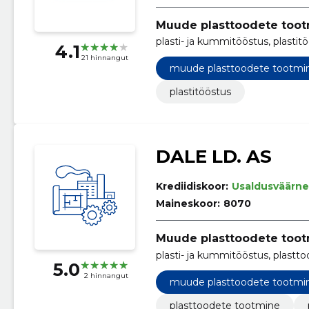
Muude plasttoodete too
plasti- ja kummitööstus, plastit
4.1
21 hinnangut
muude plasttoodete tootmi
plastitööstus
DALE LD. AS
Krediidiskoor:
Usaldusväärne
Maineskoor:
8070
Muude plasttoodete too
plasti- ja kummitööstus, plastt
5.0
2 hinnangut
muude plasttoodete tootmi
plasttoodete tootmine