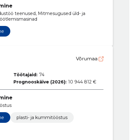
tmine
dustöö teenused, Mitmesugused üld- ja
itöötlemismasinad
ne
Võrumaa
Töötajaid:
74
Prognooskäive (2026):
10 944 812 €
tmine
ööstus
ne
plasti- ja kummitööstus