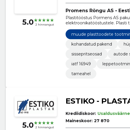
Promens Rõngu AS • Eesti
Plastitööstus Pormens AS pakub 
5.0
elektroonikatööstustele. Plasti
2 hinnangut
muude plasttoodete tootmi
kohandatud pakend
hüg
sissepritseosad
autode 
iatf 16949
leppetootmi
tarneahel
ESTIKO - PLAST
Krediidiskoor:
Usaldusväärne
Maineskoor:
27 870
5.0
2 hinnangut