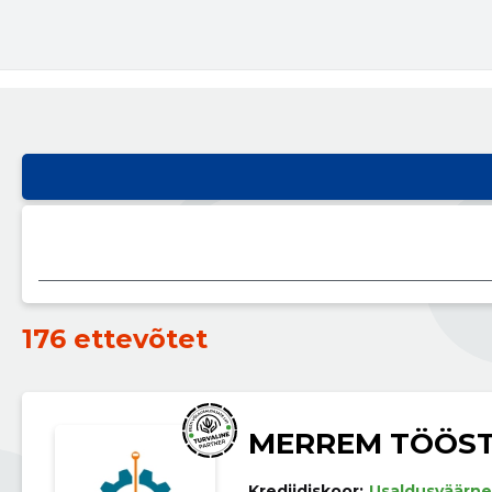
176 ettevõtet
MERREM TÖÖST
Krediidiskoor:
Usaldusväärne