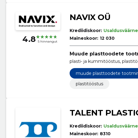
NAVIX OÜ
Krediidiskoor:
Usaldusväärne
4.8
Maineskoor:
12 030
5 hinnangut
Muude plasttoodete too
plasti- ja kummitööstus, plastit
muude plasttoodete tootmi
plastitööstus
TALENT PLASTI
Krediidiskoor:
Usaldusväärne
Maineskoor:
8310