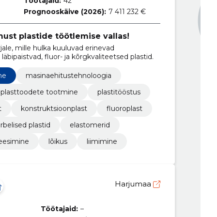
Töötajaid:
42
Prognooskäive (2026):
7 411 232 €
ust plastide töötlemise vallas!
ale, mille hulka kuuluvad erinevad
läbipaistvad, fluor- ja kõrgkvaliteetsed plastid.
ne
masinaehitustehnoloogia
plasttoodete tootmine
plastitööstus
t
konstruktsioonplast
fluoroplast
rbelised plastid
elastomerid
reesimine
lõikus
liimimine
Harjumaa
Töötajaid:
–