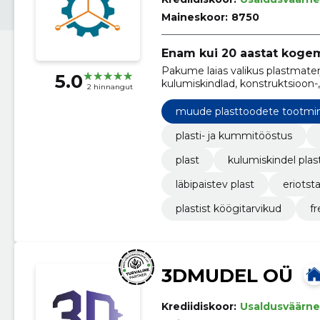
Maineskoor:
8750
Enam kui 20 aastat kogem
Pakume laias valikus plastmaterj
5.0
kulumiskindlad, konstruktsioon-, 
2 hinnangut
muude plasttoodete tootmi
plasti- ja kummitööstus
plast
kulumiskindel plas
läbipaistev plast
eriotsta
plastist köögitarvikud
f
3DMUDEL OÜ
Krediidiskoor:
Usaldusväärne