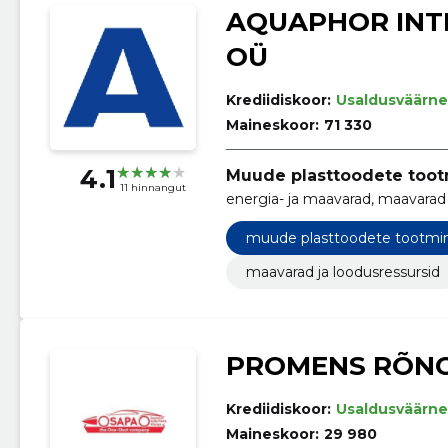
AQUAPHOR INT
OÜ
Krediidiskoor:
Usaldusväärne
Maineskoor:
71 330
4.1
Muude plasttoodete too
11 hinnangut
energia- ja maavarad, maavarad j
muude plasttoodete tootmi
maavarad ja loodusressursid
PROMENS RÕNG
Krediidiskoor:
Usaldusväärne
Maineskoor:
29 980