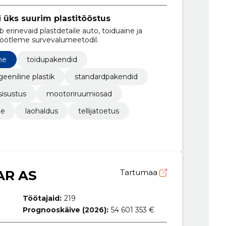
 üks suurim plastitööstus
erinevaid plastdetaile auto, toiduaine ja
 töötleme survevalumeetodil.
ne
toidupakendid
eeniline plastik
standardpakendid
sisustus
mootoriruumiosad
ne
laohaldus
tellijatoetus
AR AS
Tartumaa
Töötajaid:
219
Prognooskäive (2026):
54 601 353 €