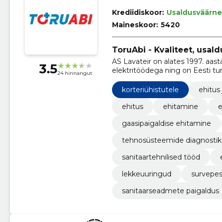
Krediidiskoor:
Usaldusväärne
Maineskoor:
5420
ToruAbi - Kvaliteet, usal
AS Lavateir on alates 1997. aast
3.5
elektritöödega ning on Eesti tu
24 hinnangut
usaldusväärseid ja professionaal
korteriühistutele
ehitus 
ehitus
ehitamine
e
gaasipaigaldise ehitamine
tehnosüsteemide diagnostik
sanitaartehnilised tööd
lekkeuuringud
survepe
sanitaarseadmete paigaldus