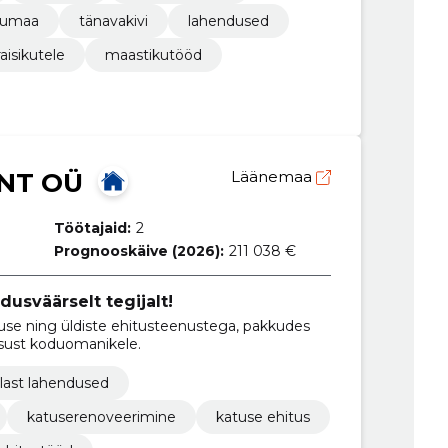
jumaa
tänavakivi
lahendused
aisikutele
maastikutööd
NT OÜ
Läänemaa
Töötajaid:
2
Prognooskäive (2026):
211 038 €
dusväärselt tegijalt!
se ning üldiste ehitusteenustega, pakkudes
lisust koduomanikele.
last lahendused
katuserenoveerimine
katuse ehitus