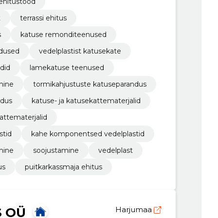
 ehitustööd
t
terrassi ehitus
s
katuse remonditeenused
ndused
vedelplastist katusekate
did
lamekatuse teenused
mine
tormikahjustuste katuseparandus
ldus
katuse- ja katusekattematerjalid
attematerjalid
stid
kahe komponentsed vedelplastid
mine
soojustamine
vedelplast
us
puitkarkassmaja ehitus
S OÜ
Harjumaa