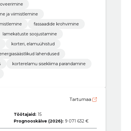
noveerimine
ne ja viimistlemine
iimistlemine
fassaadide krohvimine
lamekatuste soojustamine
korteri, elamuühistud
energiasäästlikud lahendused
s
korterelamu sisekliima parandamine
Tartumaa
Töötajaid:
15
Prognooskäive (2026):
9 071 632 €