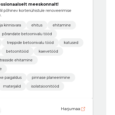
essionaalselt meeskonnalt!
il põhinev korteriühistule renoveerimise
.
ja kinnisvara
ehitus
ehitamine
põrandate betoonivalu tööd
treppide betoonivalu tööd
katused
betoonitööd
kaevetööd
trasside ehitamine
e
ke paigaldus
pinnase planeerimine
materjalid
isolatsioonitööd
Harjumaa