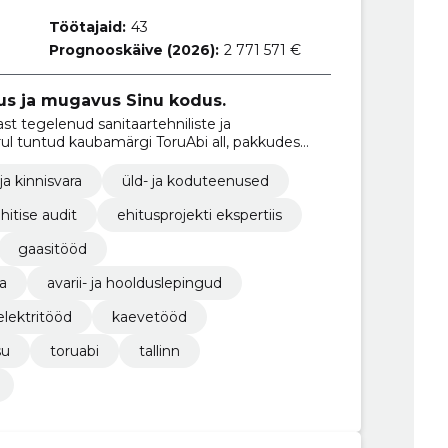
Töötajaid:
43
Prognooskäive (2026):
2 771 571 €
dus ja mugavus Sinu kodus.
ast tegelenud sanitaartehniliste ja
rul tuntud kaubamärgi ToruAbi all, pakkudes
seid lahendusi.
ja kinnisvara
üld- ja koduteenused
hitise audit
ehitusprojekti ekspertiis
gaasitööd
a
avarii- ja hoolduslepingud
elektritööd
kaevetööd
su
toruabi
tallinn