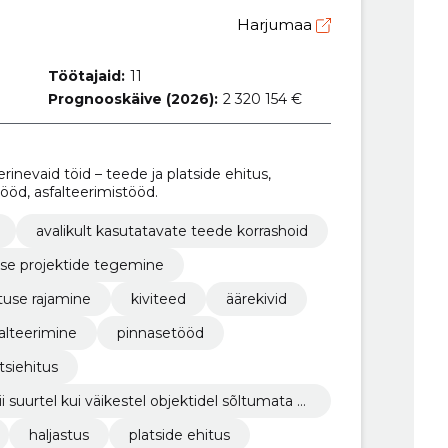
Harjumaa
Töötajaid:
11
Prognooskäive (2026):
2 320 154 €
erinevaid töid – teede ja platside ehitus,
tööd, asfalteerimistööd.
avalikult kasutatavate teede korrashoid
duse projektide tegemine
stuse rajamine
kiviteed
äärekivid
alteerimine
pinnasetööd
atsiehitus
i suurtel kui väikestel objektidel sõltumata n
haljastus
platside ehitus