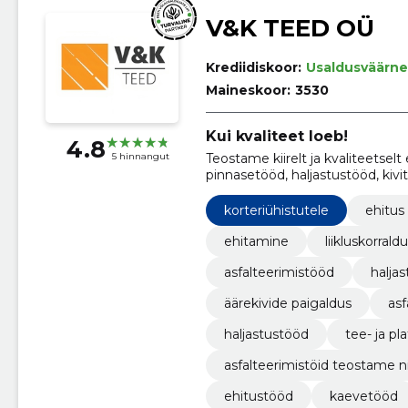
V&K TEED OÜ
Krediidiskoor:
Usaldusväärne
Maineskoor:
3530
Kui kvaliteet loeb!
4.8
Teostame kiirelt ja kvaliteetselt 
5 hinnangut
pinnasetööd, haljastustööd, kivi
korteriühistutele
ehitus
ehitamine
liikluskorral
asfalteerimistööd
halja
äärekivide paigaldus
asf
haljastustööd
tee- ja pl
asfalteerimistöid teostame ni
ende keerukusest.
ehitustööd
kaevetööd