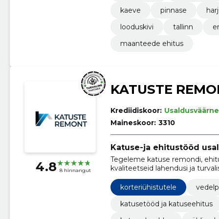
kaeve
pinnase
har
looduskivi
tallinn
er
maanteede ehitus
KATUSTE REMO
Krediidiskoor:
Usaldusväärne
Maineskoor:
3310
Katuse-ja ehitustööd usal
Tegeleme katuse remondi, ehitu
4.8
kvaliteetseid lahendusi ja turva
8 hinnangut
korteriühistutele
vedelp
katusetööd ja katuseehitus