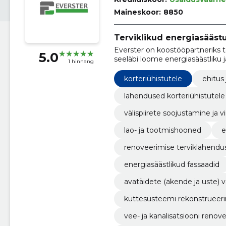
Maineskoor:
8850
Terviklikud energiasääst
Everster on koostööpartneriks t
5.0
seeläbi loome energiasäästliku
1 hinnang
on rekonstrueerimine, korterma
korteriühistutele
ehitus 
lahendused korteriühistutele
välispiirete soojustamine ja v
lao- ja tootmishooned
e
renoveerimise terviklahendu
energiasäästlikud fassaadid
avatäidete (akende ja uste)
küttesüsteemi rekonstrueer
vee- ja kanalisatsiooni renov