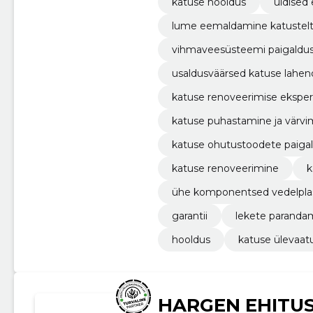
katuse hooldus
üldised
lume eemaldamine katustel
vihmaveesüsteemi paigaldu
usaldusväärsed katuse lahe
katuse renoveerimise eksper
katuse puhastamine ja värvi
katuse ohutustoodete paiga
katuse renoveerimine
k
ühe komponentsed vedelpla
garantii
lekete paranda
hooldus
katuse ülevaat
HARGEN EHITU