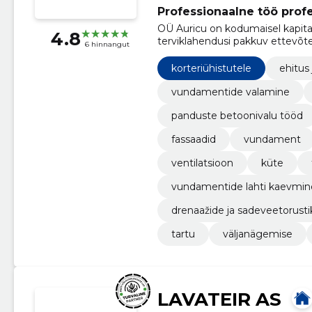
Professionaalne töö prof
OÜ Auricu on kodumaisel kapital
4.8
terviklahendusi pakkuv ettevõte
6 hinnangut
korteriühistutele
ehitus 
vundamentide valamine
panduste betoonivalu tööd
fassaadid
vundament
ventilatsioon
küte
vundamentide lahti kaevmin
drenaažide ja sadeveetorusti
tartu
väljanägemise
LAVATEIR AS