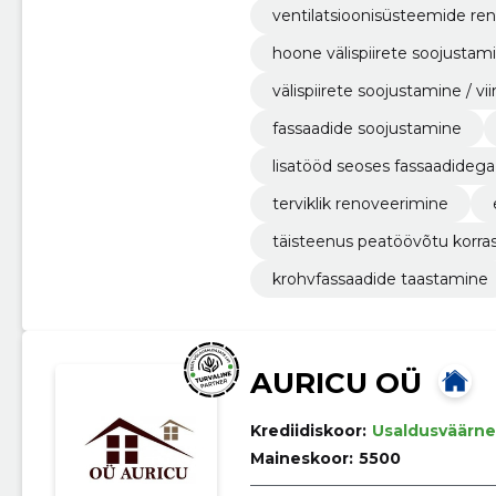
ventilatsioonisüsteemide re
hoone välispiirete soojustami
välispiirete soojustamine / v
fassaadide soojustamine
lisatööd seoses fassaadidega
terviklik renoveerimine
täisteenus peatöövõtu korra
krohvfassaadide taastamine
AURICU OÜ
Krediidiskoor:
Usaldusväärne
Maineskoor:
5500