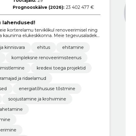
Töötajaid:
29
Prognooskäive (2026):
23 402 477 €
u lahendused!
eie korterelamu terviklikul renoveerimisel ning
 ja kaunima elukeskkonna. Meie tegevusaladeks
jade renoveerimine ja fassaaditööd.
ja kinnisvara
ehitus
ehitamine
kompleksne renoveerimisteenus
iimistlemine
kredexi toega projektid
ramajad ja ridaelamud
sed
energiatõhususe tõstmine
soojustamine ja krohvimine
 vahetamine
imine
eerimine