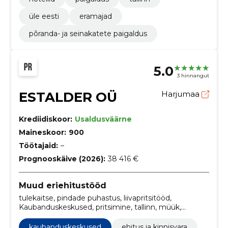
üle eesti
eramajad
põranda- ja seinakatete paigaldus
5.0
3 hinnangut
ESTALDER OÜ
Harjumaa
Krediidiskoor:
Usaldusväärne
Maineskoor:
900
Töötajaid:
–
Prognooskäive (2026):
38 416 €
Muud eriehitustööd
tulekaitse, pindade puhastus, liivapritsitööd,
Kaubanduskeskused, pritsimine, tallinn, müük,
Seadmete müük, maalritööd, seadmeid
kaubanduskeskused
ehitus ja kinnisvara