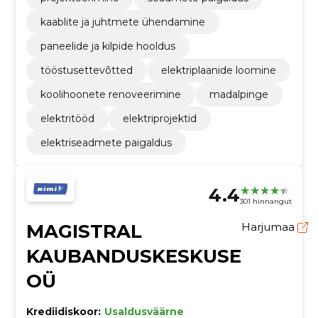
kaablite ja juhtmete ühendamine
paneelide ja kilpide hooldus
tööstusettevõtted
elektriplaanide loomine
koolihoonete renoveerimine
madalpinge
elektritööd
elektriprojektid
elektriseadmete paigaldus
4.4
301 hinnangut
MAGISTRAL
Harjumaa
KAUBANDUSKESKUSE
OÜ
Krediidiskoor:
Usaldusväärne