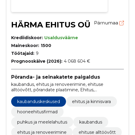
HÄRMA EHITUS OÜ
Pärnumaa
Krediidiskoor:
Usaldusväärne
Maineskoor:
1500
Töötajaid:
9
Prognooskäive (2026):
4 068 604 €
Põranda- ja seinakatete paigaldus
kaubandus, ehitus ja renoveerimine, ehituse
alltöövõtt, põrandate plaatimine, Ehitus,
korterelamud, Hotellid, ehitusettevõte,
Kaubanduskeskused, ehitus ja kinnisvara
kaubanduskeskused
ehitus ja kinnisvara
hooneehitusfirmad
puhkus ja meelelahutus
kaubandus
ehitus ja renoveerimine
ehituse alltöövõtt