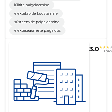
lülitite paigaldamine
elektrikilpide koostamine
süsteemide paigaldamine
elektriseadmete paigaldus
3.0
1 hin