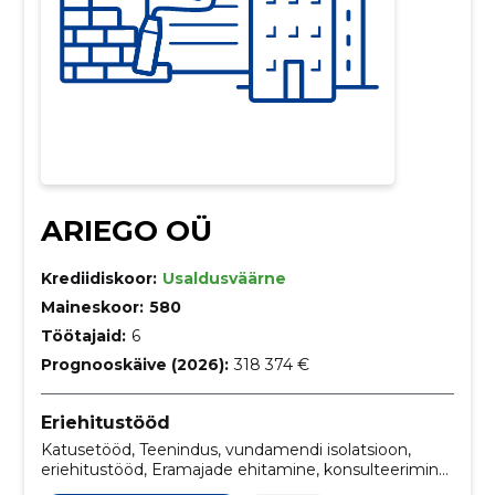
ARIEGO OÜ
Krediidiskoor:
Usaldusväärne
Maineskoor:
580
Töötajaid:
6
Prognooskäive (2026):
318 374 €
Eriehitustööd
Katusetööd, Teenindus, vundamendi isolatsioon,
eriehitustööd, Eramajade ehitamine, konsulteerimine,
viimistlus, Siseviimistlustööd, Üldehitus, ehitus