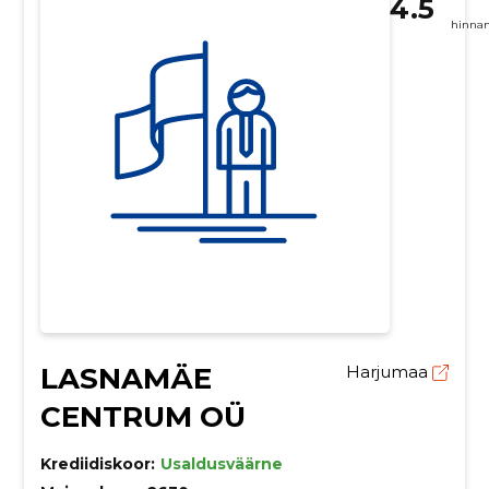
4.5
hinna
LASNAMÄE
Harjumaa
CENTRUM OÜ
Krediidiskoor:
Usaldusväärne