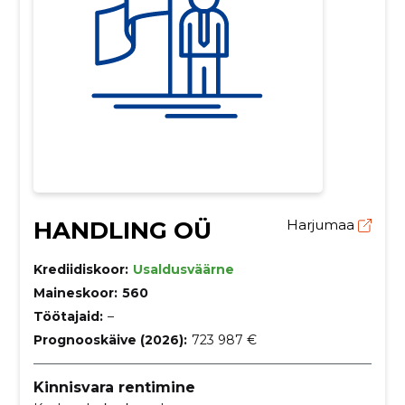
HANDLING OÜ
Harjumaa
Krediidiskoor:
Usaldusväärne
Maineskoor:
560
Töötajaid:
–
Prognooskäive (2026):
723 987 €
Kinnisvara rentimine