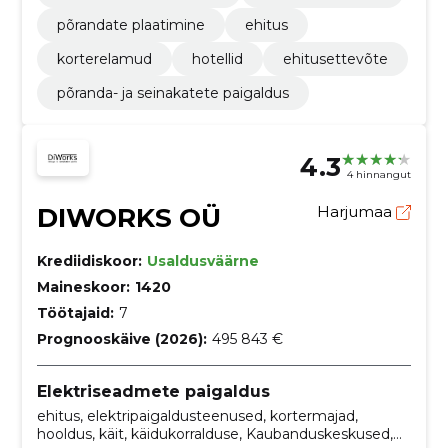
põrandate plaatimine
ehitus
korterelamud
hotellid
ehitusettevõte
põranda- ja seinakatete paigaldus
4.3
4 hinnangut
DIWORKS OÜ
Harjumaa
Krediidiskoor:
Usaldusväärne
Maineskoor:
1420
Töötajaid:
7
Prognooskäive (2026):
495 843 €
Elektriseadmete paigaldus
ehitus, elektripaigaldusteenused, kortermajad,
hooldus, käit, käidukorralduse, Kaubanduskeskused,