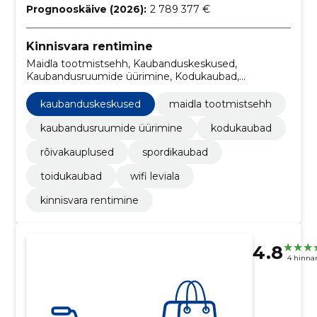
Prognooskäive (2026):
2 789 377 €
Kinnisvara rentimine
Maidla tootmistsehh, Kaubanduskeskused,
Kaubandusruumide üürimine, Kodukaubad,
rõivakauplused, Spordikaubad, TOIDUKAUBAD, WIFI
leviala
kaubanduskeskused
maidla tootmistsehh
kaubandusruumide üürimine
kodukaubad
rõivakauplused
spordikaubad
toidukaubad
wifi leviala
kinnisvara rentimine
4.8
4 hinna