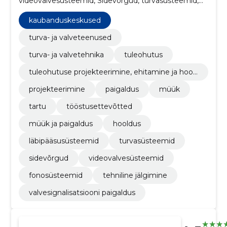
videovalvesüsteemid, Sidevõrgud, turvasüsteemid,
läbipääsusüsteemid, hooldus, Müük ja paigaldus,
Kaubanduskeskused
kaubanduskeskused
turva- ja valveteenused
turva- ja valvetehnika
tuleohutus
tuleohutuse projekteerimine, ehitamine ja hool
damine
projekteerimine
paigaldus
müük
tartu
tööstusettevõtted
müük ja paigaldus
hooldus
läbipääsusüsteemid
turvasüsteemid
sidevõrgud
videovalvesüsteemid
fonosüsteemid
tehniline jälgimine
valvesignalisatsiooni paigaldus