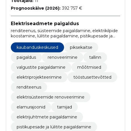
Töötajaid:
11
Prognooskäive (2026):
392 757 €
Elektriseadmete paigaldus
renditeenus, süsteemide paigaldamine, elektrikilpide
koostamine, lülitite paigaldamine, pistikupesade ja
lülitite paigaldamine, Elektrijuhtmete paigaldamine,
tarnijad, elamurajoonid, elektrisüsteemide
kaubanduskeskused
piksekaitse
renoveerimine, Piksekaitse
paigaldus
renoveerimine
tallinn
valgustite paigaldamine
mõõtmised
elektriprojekteerimine
tööstusettevõtted
renditeenus
elektrisüsteemide renoveerimine
elamurajoonid
tarnijad
elektrijuhtmete paigaldamine
pistikupesade ja lülitite paigaldamine