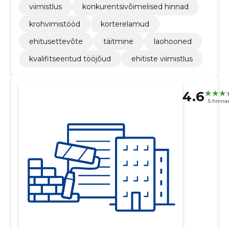
viimistlus
konkurentsivõimelised hinnad
krohvimistööd
korterelamud
ehitusettevõte
täitmine
laohooned
kvalifitseeritud tööjõud
ehitiste viimistlus
4.6
5 hinna