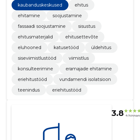
kaubanduskeskused
ehitus
ehitamine
soojustamine
fassaadi soojustamine
sisustus
ehitusmaterjalid
ehitusettevõte
eluhooned
katusetööd
üldehitus
siseviimistlustööd
viimistlus
konsulteerimine
eramajade ehitamine
eriehitustööd
vundamendi isolatsioon
teenindus
eriehitustööd
3.8
4 hinna