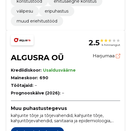
koristustööd
ehitusaegne koristus
välipesu
eripuhastus
muud eriehitustööd
2.5
4 hinnangut
ALGUSRA OÜ
Harjumaa
Krediidiskoor:
Usaldusväärne
Maineskoor:
690
Töötajaid:
–
Prognooskäive (2026):
–
Muu puhastustegevus
kahjurite tõrje ja tõrjevahendid, kahjurite tõrje,
kahjuritõrjevahendid, sanitaaria ja epidemioloogia,
Kaubanduskeskused, Kirpude tõrje, korteriühistud,