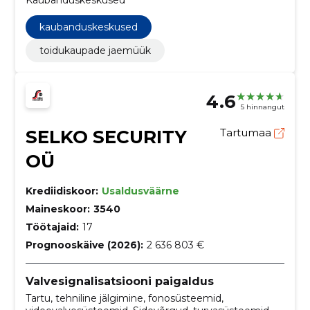
kaubanduskeskused
toidukaupade jaemüük
4.6
5 hinnangut
SELKO SECURITY
Tartumaa
OÜ
Krediidiskoor:
Usaldusväärne
Maineskoor:
3540
Töötajaid:
17
Prognooskäive (2026):
2 636 803 €
Valvesignalisatsiooni paigaldus
Tartu, tehniline jälgimine, fonosüsteemid,