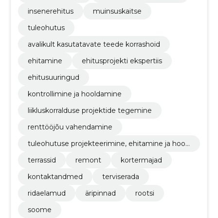
insenerehitus
muinsuskaitse
tuleohutus
avalikult kasutatavate teede korrashoid
ehitamine
ehitusprojekti ekspertiis
ehitusuuringud
kontrollimine ja hooldamine
liikluskorralduse projektide tegemine
renttööjõu vahendamine
tuleohutuse projekteerimine, ehitamine ja hool
damine
terrassid
remont
kortermajad
kontaktandmed
terviserada
ridaelamud
äripinnad
rootsi
soome