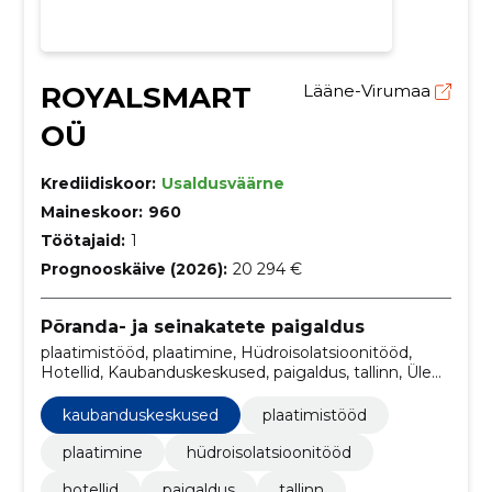
ROYALSMART
Lääne-Virumaa
OÜ
Krediidiskoor:
Usaldusväärne
Maineskoor:
960
Töötajaid:
1
Prognooskäive (2026):
20 294 €
Põranda- ja seinakatete paigaldus
plaatimistööd, plaatimine, Hüdroisolatsioonitööd,
Hotellid, Kaubanduskeskused, paigaldus, tallinn, Üle
Eesti, Eramajad
kaubanduskeskused
plaatimistööd
plaatimine
hüdroisolatsioonitööd
hotellid
paigaldus
tallinn