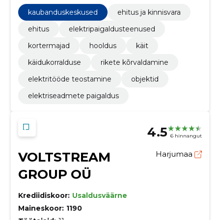
rikete kõrvaldamine, elektritööde teostamine,
objektid
kaubanduskeskused
ehitus ja kinnisvara
ehitus
elektripaigaldusteenused
kortermajad
hooldus
käit
käidukorralduse
rikete kõrvaldamine
elektritööde teostamine
objektid
elektriseadmete paigaldus
4.5
6 hinnangut
VOLTSTREAM
Harjumaa
GROUP OÜ
Krediidiskoor:
Usaldusväärne
Maineskoor:
1190