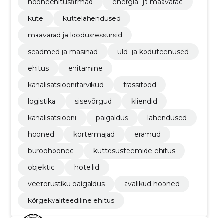
hooneehitusfirmad
energia- ja maavarad
küte
küttelahendused
maavarad ja loodusressursid
seadmed ja masinad
üld- ja koduteenused
ehitus
ehitamine
kanalisatsioonitarvikud
trassitööd
logistika
sisevõrgud
kliendid
kanalisatsiooni
paigaldus
lahendused
hooned
kortermajad
eramud
büroohooned
küttesüsteemide ehitus
objektid
hotellid
veetorustiku paigaldus
avalikud hooned
kõrgekvaliteediline ehitus