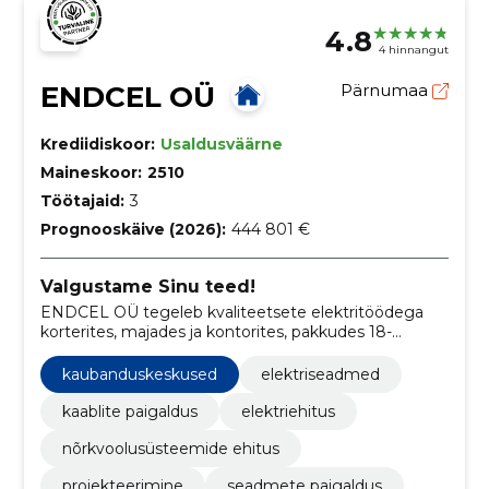
4.8
4 hinnangut
ENDCEL OÜ
Pärnumaa
Krediidiskoor:
Usaldusväärne
Maineskoor:
2510
Töötajaid:
3
Prognooskäive (2026):
444 801 €
Valgustame Sinu teed!
ENDCEL OÜ tegeleb kvaliteetsete elektritöödega
korterites, majades ja kontorites, pakkudes 18-
aastase kogemusega ekspertiisi ja pühendades end
elektrisüsteemide ohutusele ja usaldusväärsusele.
kaubanduskeskused
elektriseadmed
kaablite paigaldus
elektriehitus
nõrkvoolusüsteemide ehitus
projekteerimine
seadmete paigaldus