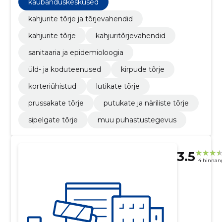
Lutikate tõrje, Prussakate tõrje, Putukate ja näriliste
kaubanduskeskused
tõrje
kahjurite tõrje ja tõrjevahendid
kahjurite tõrje
kahjuritõrjevahendid
sanitaaria ja epidemioloogia
üld- ja koduteenused
kirpude tõrje
korteriühistud
lutikate tõrje
prussakate tõrje
putukate ja näriliste tõrje
sipelgate tõrje
muu puhastustegevus
3.5
4 hinnan