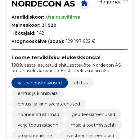
NORDECON AS
Harjumaa
Krediidiskoor:
Usaldusväärne
Maineskoor:
31 520
Töötajaid:
142
Prognooskäive (2026):
129 197 922 €
Loome terviklikku elukeskkonda!
1989. aastal asutatud ehitusettevõte Nordecon AS
on tänaseks kasvanud Eesti üheks suurimaks
ehituskontserniks.
kaubanduskeskused
ehitus
ehitus ja kinnisvara
ehitus- ja kinnisvarateenused
hooneehitusfirmad
geodeesiateenused
varja tootmistsehh
maidla tootmistsehh
projekteerimine
investeerimisteenused