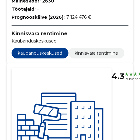
Maineskoor:
2630
Töötajaid:
–
Prognooskäive (2026):
7 124 476 €
Kinnisvara rentimine
Kaubanduskeskused
kaubanduskeskused
kinnisvara rentimine
4.3
9 hinna