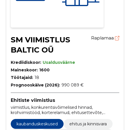
SM VIIMISTLUS
Raplamaa
BALTIC OÜ
Krediidiskoor:
Usaldusväärne
Maineskoor:
1600
Töötajaid:
18
Prognooskäive (2026):
990 089 €
Ehitiste viimistlus
viimistlus, konkurentsivõimelised hinnad,
krohvimistööd, korterelamud, ehitusettevõte,
Kaubanduskeskused, täitmine, laohooned,
kvalifitseeritud tööjõud, ehitus ja kinnisvara
kaubanduskeskused
ehitus ja kinnisvara