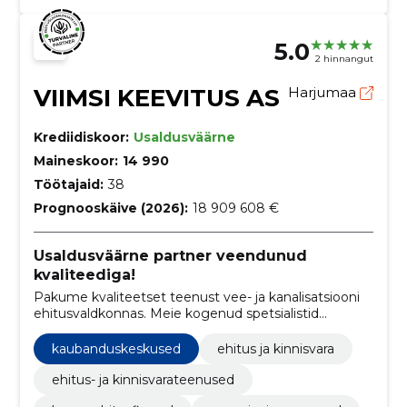
5.0
2 hinnangut
VIIMSI KEEVITUS AS
Harjumaa
Krediidiskoor:
Usaldusväärne
Maineskoor:
14 990
Töötajaid:
38
Prognooskäive (2026):
18 909 608 €
Usaldusväärne partner veendunud
kvaliteediga!
Pakume kvaliteetset teenust vee- ja kanalisatsiooni
ehitusvaldkonnas. Meie kogenud spetsialistid
tagavad kiire ja tõhusa projekteerimise ning
paigalduse, mis vastab alati kõrgeimatele nõuetele.
kaubanduskeskused
ehitus ja kinnisvara
ehitus- ja kinnisvarateenused