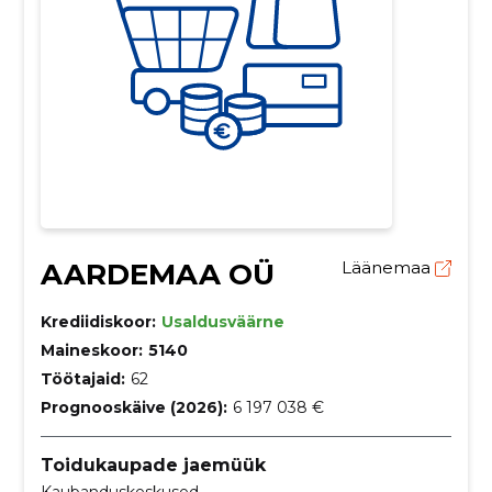
AARDEMAA OÜ
Läänemaa
Krediidiskoor:
Usaldusväärne
Maineskoor:
5140
Töötajaid:
62
Prognooskäive (2026):
6 197 038 €
Toidukaupade jaemüük
Kaubanduskeskused