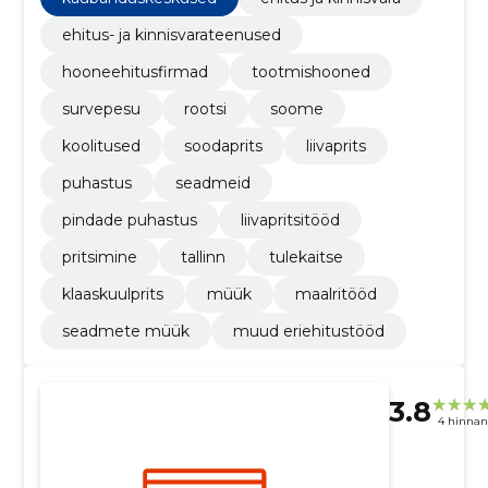
ehitus- ja kinnisvarateenused
hooneehitusfirmad
tootmishooned
survepesu
rootsi
soome
koolitused
soodaprits
liivaprits
puhastus
seadmeid
pindade puhastus
liivapritsitööd
pritsimine
tallinn
tulekaitse
klaaskuulprits
müük
maalritööd
seadmete müük
muud eriehitustööd
3.8
4 hinna