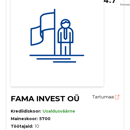
4.7
hinna
FAMA INVEST OÜ
Tartumaa
Krediidiskoor:
Usaldusväärne
Maineskoor:
5700
Töötajaid:
10