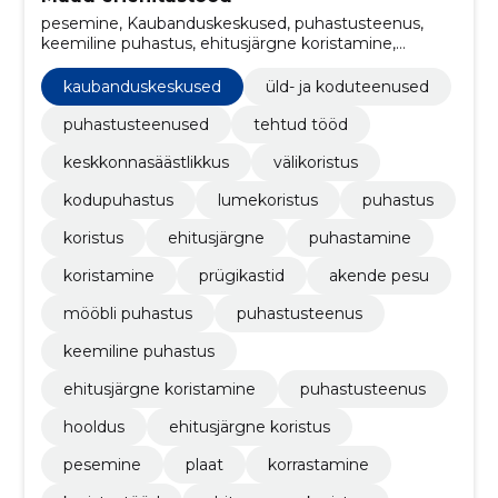
pesemine, Kaubanduskeskused, puhastusteenus,
keemiline puhastus, ehitusjärgne koristamine,
puhastusteenus, hooldus, ehitusjärgne koristus,
välipesu, ehitusaegne koristus
kaubanduskeskused
üld- ja koduteenused
puhastusteenused
tehtud tööd
keskkonnasäästlikkus
välikoristus
kodupuhastus
lumekoristus
puhastus
koristus
ehitusjärgne
puhastamine
koristamine
prügikastid
akende pesu
mööbli puhastus
puhastusteenus
keemiline puhastus
ehitusjärgne koristamine
puhastusteenus
hooldus
ehitusjärgne koristus
pesemine
plaat
korrastamine