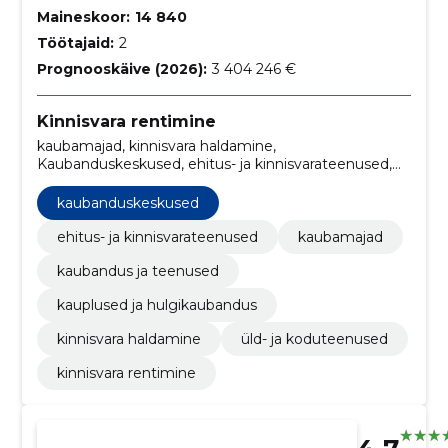
Maineskoor:
14 840
Töötajaid:
2
Prognooskäive (2026):
3 404 246 €
Kinnisvara rentimine
kaubamajad, kinnisvara haldamine,
Kaubanduskeskused, ehitus- ja kinnisvarateenused,
kaubandus ja teenused, kauplused ja hulgikaubandus,
üld- ja koduteenused
kaubanduskeskused
ehitus- ja kinnisvarateenused
kaubamajad
kaubandus ja teenused
kauplused ja hulgikaubandus
kinnisvara haldamine
üld- ja koduteenused
kinnisvara rentimine