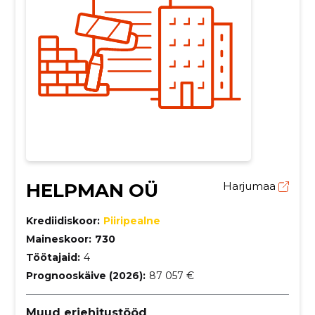
HELPMAN OÜ
Harjumaa
Krediidiskoor:
Piiripealne
Maineskoor:
730
Töötajaid:
4
Prognooskäive (2026):
87 057 €
Muud eriehitustööd