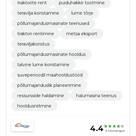
traktorite rent
puiduhakke tootmine
teravilja koristamine
lume tõrje
põllumajandusmasinate teenused
traktori rentimine
metsa eksport
teraviljakoristus
põllumajandusmasinate hooldus
talvine lume koristamine
suveperioodil maahooldustööd
põllumajanduslik planeerimine
ressursside haldamine
halumasina teenus
hooldusniitmine
4.4
5 hinnangut