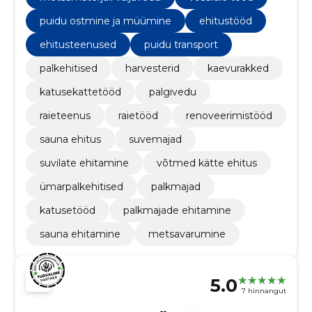
puidu ostmine ja müümine
ehitustööd
ehitusteenused
puidu transport
palkehitised
harvesterid
kaevurakked
katusekattetööd
palgivedu
raieteenus
raietööd
renoveerimistööd
sauna ehitus
suvemajad
suvilate ehitamine
võtmed kätte ehitus
ümarpalkehitised
palkmajad
katusetööd
palkmajade ehitamine
sauna ehitamine
metsavarumine
5.0
7 hinnangut