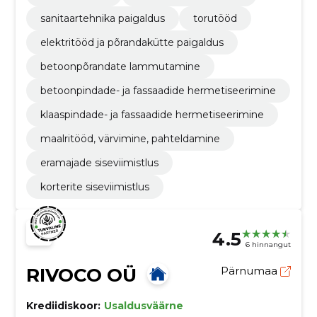
sanitaartehnika paigaldus
torutööd
elektritööd ja põrandakütte paigaldus
betoonpõrandate lammutamine
betoonpindade- ja fassaadide hermetiseerimine
klaaspindade- ja fassaadide hermetiseerimine
maalritööd, värvimine, pahteldamine
eramajade siseviimistlus
korterite siseviimistlus
4.5
6 hinnangut
RIVOCO OÜ
Pärnumaa
Krediidiskoor:
Usaldusväärne