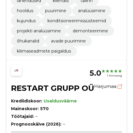
lahendused
kliendid
tallinn
hooldus
puurimine
analüüsimine
kujundus
konditsioneerimissüsteemid
projekti analüüsimine
demonteerimine
õhukanalid
avade puurimine
kliimaseadmete paigaldus
5.0
1 hinnang
RESTART GRUPP OÜ
Harjumaa
Krediidiskoor:
Usaldusväärne
Maineskoor:
570
Töötajaid:
–
Prognooskäive (2026):
–