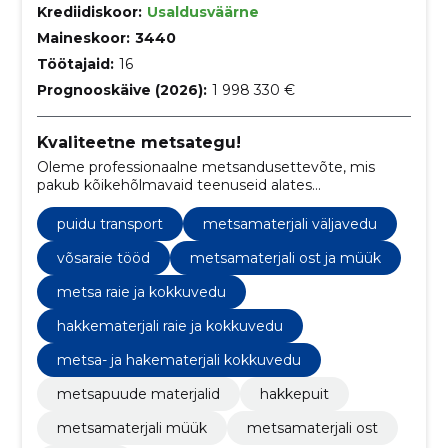
Krediidiskoor:
Usaldusväärne
Maineskoor:
3440
Töötajaid:
16
Prognooskäive (2026):
1 998 330 €
Kvaliteetne metsategu!
Oleme professionaalne metsandusettevõte, mis
pakub kõikehõlmavaid teenuseid alates
metsamaterjali raie ja müügi, metsamaa ostu ja
metsamajandamiskavade koostamise ning
puidu transport
metsamaterjali väljavedu
raieõiguse ostu kuni kvaliteetse hakkematerjali raie ja
kokkuveoni.
võsaraie tööd
metsamaterjali ost ja müük
metsa raie ja kokkuvedu
hakkematerjali raie ja kokkuvedu
metsa- ja hakematerjali kokkuvedu
metsapuude materjalid
hakkepuit
metsamaterjali müük
metsamaterjali ost