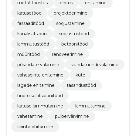
metallitööstus
ehitus
ehitamine
katusetööd
projekteerimine
fassaaditööd
soojustamine
kanalisatsioon
soojustustööd
lammutustööd
betoonitööd
müüritööd
renoveerimine
põrandate valamine
vundamendi valamine
vaheseinte ehitamine
küte
lagede ehitamine
tasandustööd
hüdroisolatsioonitööd
katuse lammutamine
lammutamine
vahetamine
pulbervärvimine
seinte ehitamine