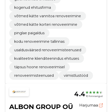
kogenud ehitusfirma
võtmed kätte vannitoa renoveerimine
võtmed kätte korteri renoveerimine
pinglae paigaldus
kodu renoveerimine tallinnas
usaldusväärsed renoveerimisteenused
kvaliteetne klienditeenindus ehituses
täpsus hoone renoveerimisel
renoveerimisteenused
viimistlustööd
4.4
10 hinnangut
ALBON GROUP OÜ
Harjumaa