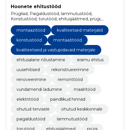
Hoonete ehitustööd
Prügilad, Paigaldustööd, lammutustööd,
Koristustööd, torutööd, ehitusjäätmed, prügi,
ladumine, parim tulemus, kvaliteetseid ja
vastupidavaid materjale
montaazitööd
kvaliteetsed materjalid
koristustööd
montaažitööd
kvaliteetseid ja vastupidavaid materjale
ehitusalane nõustamine
eramu ehitus
uusehitised
rekonstrueerimine
renoveerimine
remonttööd
vundamendi ladumine
maalritööd
elektritööd
paindlikud hinnad
ohutud tervisele
ohutud keskkonnale
paigaldustööd
lammutustööd
torutööd
ehitusjäätmed
prügi