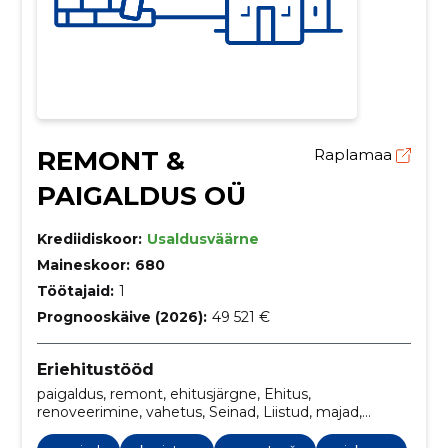
REMONT &
Raplamaa
PAIGALDUS OÜ
Krediidiskoor:
Usaldusväärne
Maineskoor:
680
Töötajaid:
1
Prognooskäive (2026):
49 521 €
Eriehitustööd
paigaldus, remont, ehitusjärgne, Ehitus,
renoveerimine, vahetus, Seinad, Liistud, majad,
äripinnad