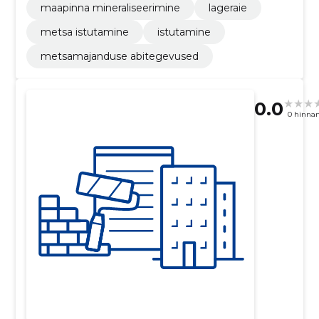
maapinna mineraliseerimine
lageraie
metsa istutamine
istutamine
metsamajanduse abitegevused
0.0
0 hinna