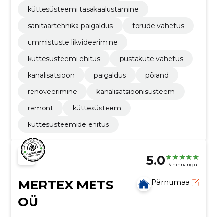
küttesüsteemi tasakaalustamine
sanitaartehnika paigaldus
torude vahetus
ummistuste likvideerimine
küttesüsteemi ehitus
püstakute vahetus
kanalisatsioon
paigaldus
põrand
renoveerimine
kanalisatsioonisüsteem
remont
küttesüsteem
küttesüsteemide ehitus
5.0
5 hinnangut
MERTEX METS
Pärnumaa
OÜ