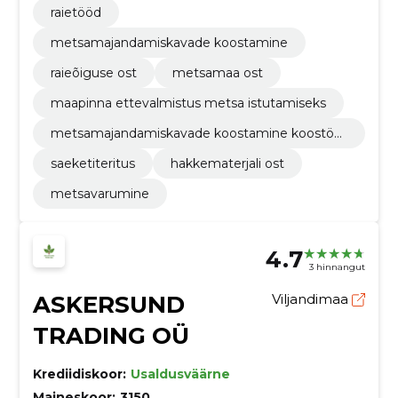
raietööd
metsamajandamiskavade koostamine
raieõiguse ost
metsamaa ost
maapinna ettevalmistus metsa istutamiseks
metsamajandamiskavade koostamine koostöö
s taxatio oü-ga
saeketiteritus
hakkematerjali ost
metsavarumine
4.7
3 hinnangut
ASKERSUND
Viljandimaa
TRADING OÜ
Krediidiskoor:
Usaldusväärne
Maineskoor:
3150