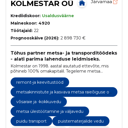
KOLMESTAR OÜ
Järvamaa
Krediidiskoor:
Usaldusväärne
Maineskoor:
4920
Töötajaid:
22
Prognooskäive (2026):
2 898 730 €
Tõhus partner metsa- ja transporditöödeks
- alati parima lahenduse leidmiseks.
Kolmestar on 1998. aastal asutatud ettevõte, mis
põhineb 100% omakapitalil. Tegeleme metsa
ülestöötamise ja – väljaveoga ning metsamaterjali
transpordiga.
remont-ja keevitustööd
metsakinnistute ja kasvava metsa raieõiguse os
t
võsaraie ja -kokkuvedu
metsa ülestöötamine ja väljavedu
puidu transport
puistematerjalide vedu