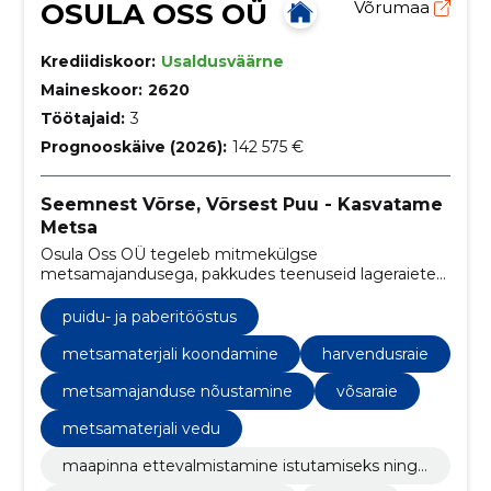
OSULA OSS OÜ
Võrumaa
Krediidiskoor:
Usaldusväärne
Maineskoor:
2620
Töötajaid:
3
Prognooskäive (2026):
142 575 €
Seemnest Võrse, Võrsest Puu - Kasvatame
Metsa
Osula Oss OÜ tegeleb mitmekülgse
metsamajandusega, pakkudes teenuseid lageraietest
kuni maapinna ettevalmistamise ja metsapuude
külveni.
puidu- ja paberitööstus
metsamaterjali koondamine
harvendusraie
metsamajanduse nõustamine
võsaraie
metsamaterjali vedu
maapinna ettevalmistamine istutamiseks ning
metsakultuuri külv