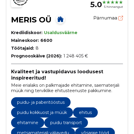
5.0
5 hinnangut
MERIS OÜ
Pärnumaa
Krediidiskoor:
Usaldusväärne
Maineskoor:
6600
Töötajaid:
8
Prognooskäive (2026):
1 248 405 €
Kvaliteet ja vastupidavus loodusest
inspireeritud!
Meie erialaks on palkmajade ehitamine, saematerjali
müük ning terviklike ehitusteenuste pakkumine.
puidu- ja paberitööstus
puidu kokkuost ja müük
ehitus
ehitamine
puidu transport
metsamaterjali väljavedu
võsaraie tööd