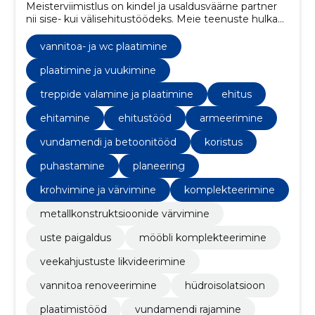
Meisterviimistlus on kindel ja usaldusväärne partner
nii sise- kui välisehitustöödeks. Meie teenuste hulka
kuuluvad vundamendi- ja müüritööd,
siseviimistlustööd ja parketipaigaldus. Meie
vannitoa- ja wc plaatimine
professionaalne tiim tagab tipptasemel töö ja
klientide rahulolu.
plaatimine ja vuukimine
treppide valamine ja plaatimine
ehitus
ehitamine
ehitustööd
armeerimine
vundamendi ja betoonitööd
koristus
puhastamine
planeering
krohvimine ja värvimine
komplekteerimine
metallkonstruktsioonide värvimine
uste paigaldus
mööbli komplekteerimine
veekahjustuste likvideerimine
vannitoa renoveerimine
hüdroisolatsioon
plaatimistööd
vundamendi rajamine