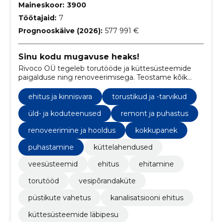
Maineskoor:
3900
Töötajaid:
7
Prognooskäive (2026):
577 991 €
Sinu kodu mugavuse heaks!
Rivoco OÜ tegeleb torutööde ja küttesüsteemide
paigalduse ning renoveerimisega. Teostame kõik
torutööd, vee ja kanalisatsioonitööd
ehitus ja kinnisvara
torustikud ja -tarvikud
üld- ja koduteenused
remont ja puhastus
renoveerimine ja hooldus
kokkupanek
puhastamine
küttelahendused
veesüsteemid
ehitus
ehitamine
torutööd
vesipõrandaküte
püstikute vahetus
kanalisatsiooni ehitus
küttesüsteemide läbipesu