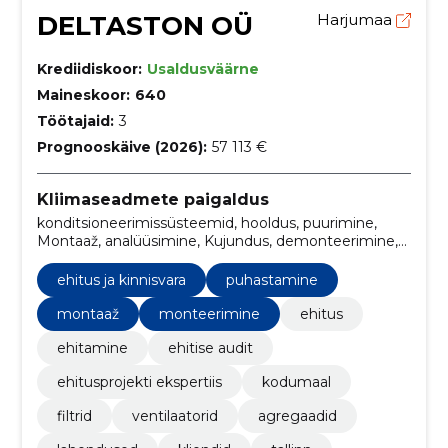
DELTASTON OÜ
Harjumaa
Krediidiskoor:
Usaldusväärne
Maineskoor:
640
Töötajaid:
3
Prognooskäive (2026):
57 113 €
Kliimaseadmete paigaldus
konditsioneerimissüsteemid, hooldus, puurimine,
Montaaž, analüüsimine, Kujundus, demonteerimine,
avade puurimine, Õhukanalid, tallinn
ehitus ja kinnisvara
puhastamine
montaaž
monteerimine
ehitus
ehitamine
ehitise audit
ehitusprojekti ekspertiis
kodumaal
filtrid
ventilaatorid
agregaadid