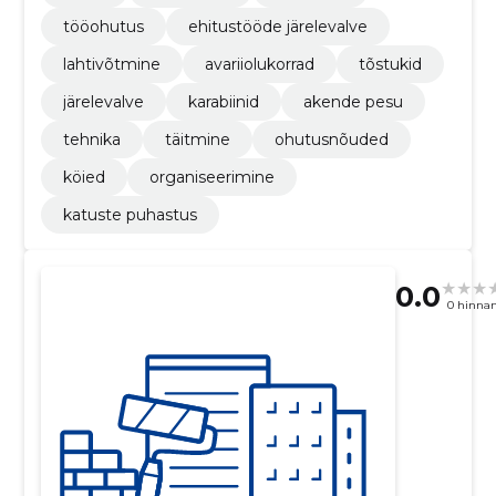
tööohutus
ehitustööde järelevalve
lahtivõtmine
avariiolukorrad
tõstukid
järelevalve
karabiinid
akende pesu
tehnika
täitmine
ohutusnõuded
köied
organiseerimine
katuste puhastus
0.0
0 hinna