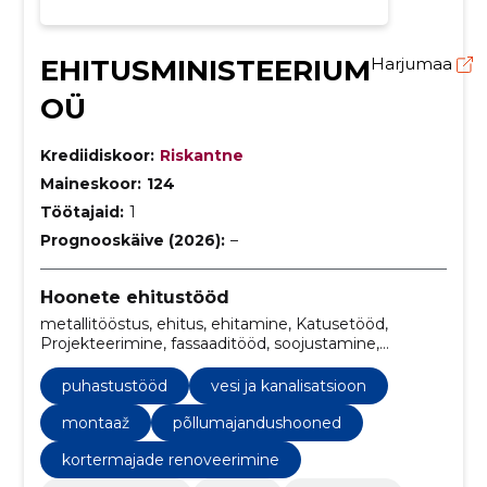
EHITUSMINISTEERIUM
Harjumaa
OÜ
Krediidiskoor:
Riskantne
Maineskoor:
124
Töötajaid:
1
Prognooskäive (2026):
–
Hoonete ehitustööd
metallitööstus, ehitus, ehitamine, Katusetööd,
Projekteerimine, fassaaditööd, soojustamine,
Kanalisatsioon, Soojustustööd, lammutustööd
puhastustööd
vesi ja kanalisatsioon
montaaž
põllumajandushooned
kortermajade renoveerimine