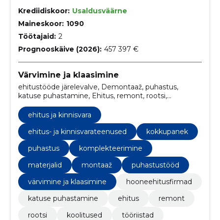
Krediidiskoor:
Usaldusväärne
Maineskoor:
1090
Töötajaid:
2
Prognooskäive (2026):
457 397 €
Värvimine ja klaasimine
ehitustööde järelevalve, Demontaaž, puhastus,
katuse puhastamine, Ehitus, remont, rootsi,
Koolitused, kokkupanek, tööriistad
ehitus ja kinnisvara
ehitus- ja kinnisvarateenused
kokkupanek
puhastus
komplekteerimine
materjalid
montaaž
puhastustööd
värvimine ja klaasimine
hooneehitusfirmad
katuse puhastamine
ehitus
remont
rootsi
koolitused
tööriistad