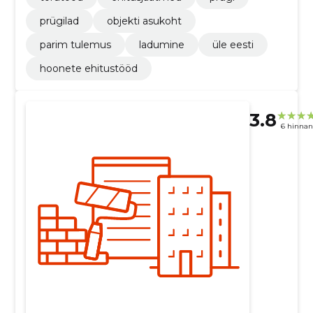
prügilad
objekti asukoht
parim tulemus
ladumine
üle eesti
hoonete ehitustööd
3.8
6 hinna