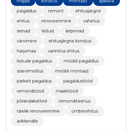
majad
koristus
montaaž
ajakava
paigaldus
remont
ehitusjärgne
ehitus
renoveerimine
vahetus
seinad
liistud
äripinnad
värvimine
ehitusjärgne koristus
harjumaa
vannitoa ehitus
liistude paigaldus
mööbli paigaldus
siseviimistlus
mööbli montaaž
parketi paigaldus
paigaldustööd
remonditööd
maalritööd
põrandakatted
remonditeenus
täielik renoveerimine
ümberehitus
ärikliendile