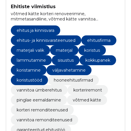
Ehitiste viimistlus
võtmed kätte korteri renoveerimine,
mitmetasandiline, võtmed kätte vannitoa
renoveerimine, vannitoa ümberehitus, Korteriremont,
pinglae eemaldamine, võtmed kätte, korteri
ehitus ja kinnisvara
remonditeenused, vannitoa remonditeenused,
garanteeritud ehitustöö
ehitus- ja kinnisvarateenused
ehitusfirma
materjali valik
materjal
koristus
lammutamine
sisustus
kokkupanek
koristamine
väljavahetamine
koristustööd
hooneehitusfirmad
vannitoa ümberehitus
korteriremont
pinglae eemaldamine
võtmed kätte
korteri remonditeenused
vannitoa remonditeenused
garanteeritud ehitustöö