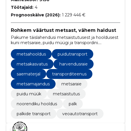
Töötajaid:
4
Prognooskäive (2026):
1 229 446 €
Rohkem väärtust metsast, vähem haldust
Pakume täislahendusi metsaistutusest ja hooldusest
kuni metsaraie, puidu müügi ja transpordini.
Optimeerime puistu väärtust, vähendame
halduskoormust ning tagame usaldusväärse ja
metsahooldus
puidutransport
õigeaegse tarneahela.
metsakasvatus
harvendusraie
saematerjal
transporditeenus
metsamajandus
metsaraie
puidu müük
metsaistutus
noorendiku hooldus
palk
palkide transport
veoautotransport