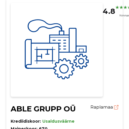
4.8
hinna
ABLE GRUPP OÜ
Raplamaa
Krediidiskoor:
Usaldusväärne
Maineskoor:
670