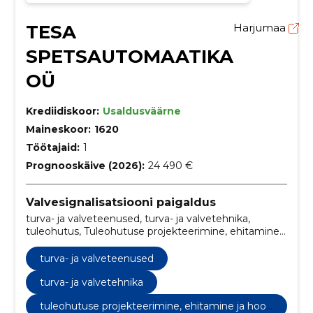
TESA
Harjumaa
SPETSAUTOMAATIKA
OÜ
Krediidiskoor:
Usaldusväärne
Maineskoor:
1620
Töötajaid:
1
Prognooskäive (2026):
24 490 €
Valvesignalisatsiooni paigaldus
turva- ja valveteenused, turva- ja valvetehnika,
tuleohutus, Tuleohutuse projekteerimine, ehitamine
ja hooldamine, hooldus, kinnitamine, logistika,
isoleerimine, kasutustingimused, pakkumised
turva- ja valveteenused
turva- ja valvetehnika
tuleohutuse projekteerimine, ehitamine ja hool