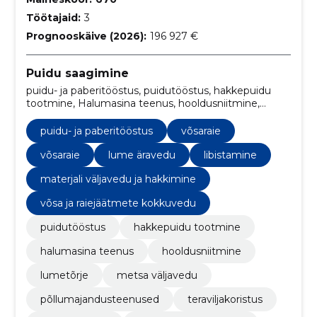
Töötajaid:
3
Prognooskäive (2026):
196 927 €
Puidu saagimine
puidu- ja paberitööstus, puidutööstus, hakkepuidu
tootmine, Halumasina teenus, hooldusniitmine,
Lumetõrje, metsa väljavedu, põllumajandusteenused,
Teraviljakoristus, Traktorite rent
puidu- ja paberitööstus
võsaraie
võsaraie
lume äravedu
libistamine
materjali väljavedu ja hakkimine
võsa ja raiejäätmete kokkuvedu
puidutööstus
hakkepuidu tootmine
halumasina teenus
hooldusniitmine
lumetõrje
metsa väljavedu
põllumajandusteenused
teraviljakoristus