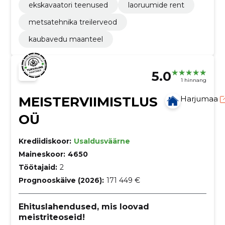
ekskavaatori teenused
laoruumide rent
metsatehnika treilerveod
kaubavedu maanteel
5.0
1 hinnang
MEISTERVIIMISTLUS
Harjumaa
OÜ
Krediidiskoor:
Usaldusväärne
Maineskoor:
4650
Töötajaid:
2
Prognooskäive (2026):
171 449 €
Ehituslahendused, mis loovad
meistriteoseid!